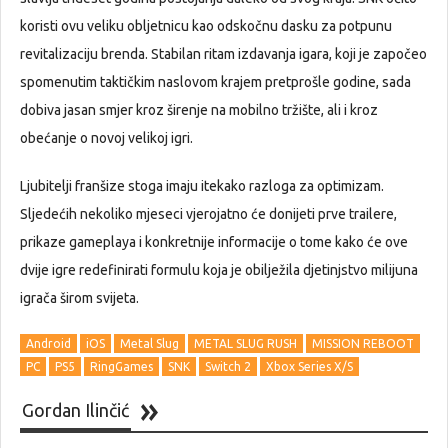
koristi ovu veliku obljetnicu kao odskočnu dasku za potpunu
revitalizaciju brenda. Stabilan ritam izdavanja igara, koji je započeo
spomenutim taktičkim naslovom krajem pretprošle godine, sada
dobiva jasan smjer kroz širenje na mobilno tržište, ali i kroz
obećanje o novoj velikoj igri.
Ljubitelji franšize stoga imaju itekako razloga za optimizam.
Sljedećih nekoliko mjeseci vjerojatno će donijeti prve trailere,
prikaze gameplaya i konkretnije informacije o tome kako će ove
dvije igre redefinirati formulu koja je obilježila djetinjstvo milijuna
igrača širom svijeta.
Android
iOS
Metal Slug
METAL SLUG RUSH
MISSION REBOOT
PC
PS5
RingGames
SNK
Switch 2
Xbox Series X/S
Gordan Ilinčić