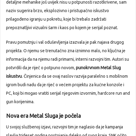
detaljne mehanike još uvijek nisu u potpunosti razotkrivene, sam
naziv sugerira brzo, eksplozivno i pristupačno iskustvo
prilagođeno igranju u pokretu, koje bi trebalo zadržati
prepoznatljivi vizualni šarm i kaos po kojem je serijal poznat.
Pravu pomutnju i val oduševljenja izazvala je pak najava drugog
projekta. O njemu se trenutačno zna iznimno malo, no ključna je
informacija da na njemu radi primarni, interni razvojni tim. Autori su
potvrdili da je riječ o potpuno novom,
punokrvnom Metal Slug
iskustvu
. Činjenica da se ovaj naslov razvija paralelno s mobilnom
igrom budi nadu da je riječ o većem projektu za kućne konzole i
PC, koji bi mogao vratiti serijal njegovim izvornim, hardcore run and
gun korijenima.
Nova era Metal Sluga je počela
U svojoj službenoj izjavi, razvojni tim je naglasio da je kampanja
slavlja trideset godina postojanja daleko od svog kraja. SNK očito