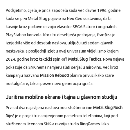
Podsjetimo, cijela je priča započela sada već davne 1996. godine
kada se prvi Metal Slug pojavio na Neo Geo sustavima, da bi
kasnije kroz portove osvojio vlasnike SEGA Saturn i originalnih
PlayStation konzola. Kroz tri desetljeća postojanja, franšiza je
iznjedrila više od desetak naslova, uključujući sedam glavnih
nastavaka, a posljednji izlet u ovaj univerzum vidjeli smo krajem
2024. godine kroz taktički spin-off
Metal Slug Tactics
. Nova najava
pokazuje da SNK nema namjeru slati serijal u mirovinu, već kroz
kampanju nazvanu
Mission Reboot!
planira privući kako stare
nostalgičare, tako i posve novu generaciju igrača.
Juriš na mobilne ekrane i tajna u glavnom studiju
Prvi od dva najavljena naslova nosi službeno ime
Metal Slug Rush
.
Riječ je o projektu namijenjenom pametnim telefonima, koji pod
službenom licencom SNK-a razvija studio
RingGames
. Iako