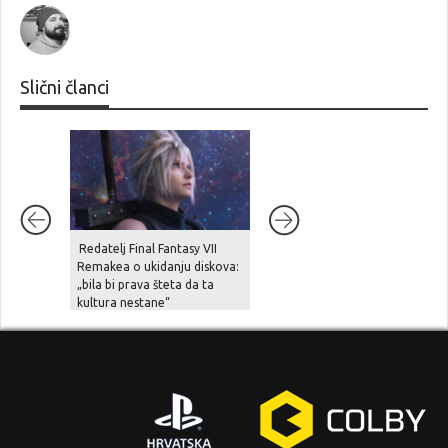
Slični članci
Redatelj Final Fantasy VII
Postavljanjem upozorenja o
Remakea o ukidanju diskova:
ukidanju fizičkih medija na
„bila bi prava šteta da ta
kutijama PlayStation 5
kultura nestane“
konzola, Sony priprema igrač
za nadolazeću digitalnu
budućnost