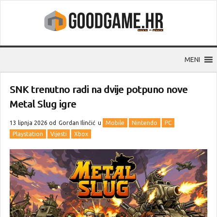
MENI
SNK trenutno radi na dvije potpuno nove
Metal Slug igre
13 lipnja 2026 od
Gordan Ilinčić
u
Mobile
Nintendo
PC
Playstation
Vijesti
Xbox