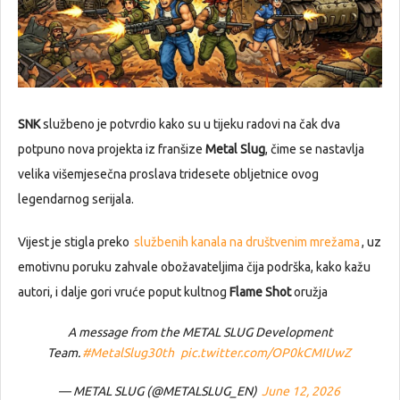
SNK
službeno je potvrdio kako su u tijeku radovi na čak dva
potpuno nova projekta iz franšize
Metal Slug
, čime se nastavlja
velika višemjesečna proslava tridesete obljetnice ovog
legendarnog serijala.
Vijest je stigla preko
službenih kanala na društvenim mrežama
, uz
emotivnu poruku zahvale obožavateljima čija podrška, kako kažu
autori, i dalje gori vruće poput kultnog
Flame Shot
oružja
A message from the METAL SLUG Development
Team.
#MetalSlug30th
pic.twitter.com/OP0kCMIUwZ
— METAL SLUG (@METALSLUG_EN)
June 12, 2026