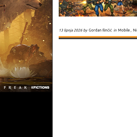
13 lipnja 2026 by
Gordan Ilinčić
in
Mobile
,
N