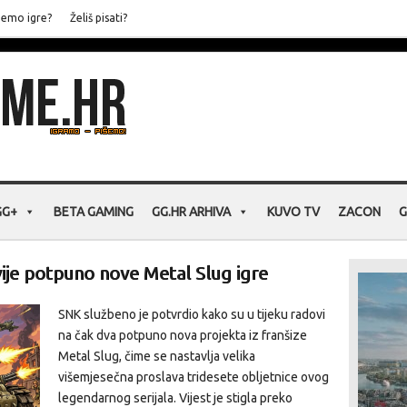
jemo igre?
Želiš pisati?
GG+
BETA GAMING
GG.HR ARHIVA
KUVO TV
ZACON
G
ije potpuno nove Metal Slug igre
SNK službeno je potvrdio kako su u tijeku radovi
na čak dva potpuno nova projekta iz franšize
Metal Slug, čime se nastavlja velika
višemjesečna proslava tridesete obljetnice ovog
legendarnog serijala. Vijest je stigla preko