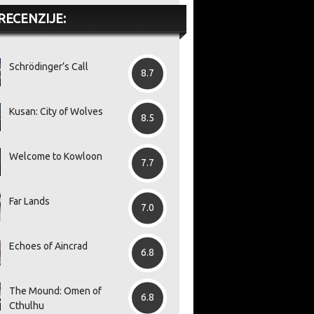
RECENZIJE:
Schrödinger’s Call
8.7
Kusan: City of Wolves
8.5
Welcome to Kowloon
7.7
Far Lands
7.0
Echoes of Aincrad
6.8
The Mound: Omen of
6.8
Cthulhu