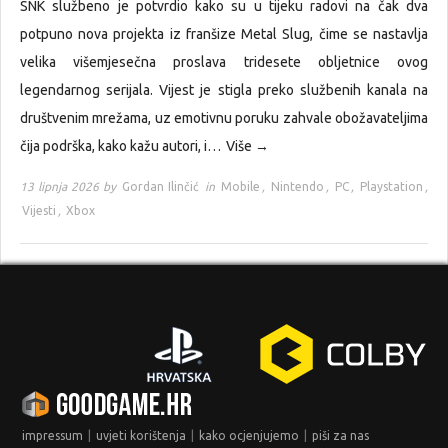
SNK službeno je potvrdio kako su u tijeku radovi na čak dva
potpuno nova projekta iz franšize Metal Slug, čime se nastavlja
velika višemjesečna proslava tridesete obljetnice ovog
legendarnog serijala. Vijest je stigla preko službenih kanala na
društvenim mrežama, uz emotivnu poruku zahvale obožavateljima
čija podrška, kako kažu autori, i…
Više →
13 lipnja 2026 by
Gordan Ilinčić
in
Mobile
,
Nintendo
,
PC
,
Playstation
,
Vijesti
,
Xbox
|
|
|
impressum
uvjeti korištenja
kako ocjenjujemo
piši za nas