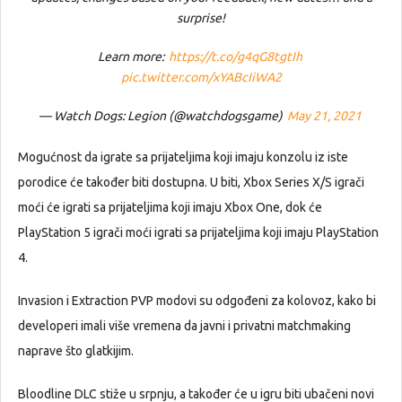
surprise!
Learn more:
https://t.co/g4qG8tgtIh
pic.twitter.com/xYABcIiWA2
— Watch Dogs: Legion (@watchdogsgame)
May 21, 2021
Mogućnost da igrate sa prijateljima koji imaju konzolu iz iste
porodice će također biti dostupna. U biti, Xbox Series X/S igrači
moći će igrati sa prijateljima koji imaju Xbox One, dok će
PlayStation 5 igrači moći igrati sa prijateljima koji imaju PlayStation
4.
Invasion i Extraction PVP modovi su odgođeni za kolovoz, kako bi
developeri imali više vremena da javni i privatni matchmaking
naprave što glatkijim.
Bloodline DLC stiže u srpnju, a također će u igru biti ubačeni novi