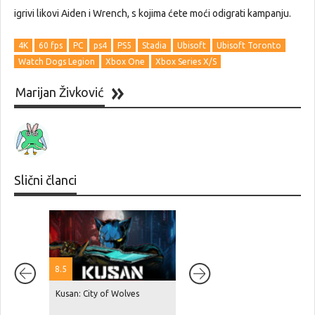
igrivi likovi Aiden i Wrench, s kojima ćete moći odigrati kampanju.
4K
60 fps
PC
ps4
PS5
Stadia
Ubisoft
Ubisoft Toronto
Watch Dogs Legion
Xbox One
Xbox Series X/S
Marijan Živković
Slični članci
8.5
Kusan: City of Wolves
Red Dead Redemption 2 je
dosegnuo 87 milijuna