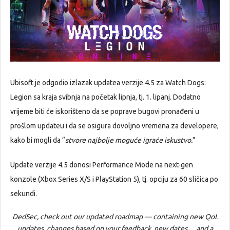
Ubisoft je odgodio izlazak updatea verzije 4.5 za Watch Dogs:
Legion sa kraja svibnja na početak lipnja, tj. 1. lipanj. Dodatno
vrijeme biti će iskorišteno da se poprave bugovi pronađeni u
prošlom updateu i da se osigura dovoljno vremena za developere,
kako bi mogli da “
stvore najbolje moguće igraće iskustvo.
”
Update verzije 4.5 donosi Performance Mode na next-gen
konzole (Xbox Series X/S i PlayStation 5), tj. opciju za 60 sličica po
sekundi.
DedSec, check out our updated roadmap — containing new QoL
updates, changes based on your feedback, new dates… and a