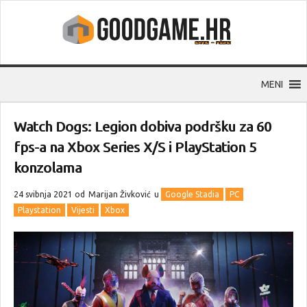
MENI
Watch Dogs: Legion dobiva podršku za 60
fps-a na Xbox Series X/S i PlayStation 5
konzolama
24 svibnja 2021 od
Marijan Živković
u
Google Stadia
PC
Playstation
Vijesti
Xbox