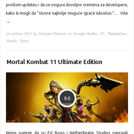
prošlom updateu i da se osigura dovoljno vremena za developere,
kako bi mogli da “stvore najbolje moguće igraće iskustvo.”…
Više
→
24 svibnja 2021 by
Marijan Živković
in
Google Stadia
,
PC
,
Playstation
,
Vijesti
,
Xbox
Mortal Kombat 11 Ultimate Edition
9.0
ocjena
Nema sumnje da su Ed Boon i NetherRealm Studios napravili