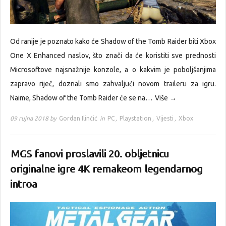
Od ranije je poznato kako će Shadow of the Tomb Raider biti Xbox
One X Enhanced naslov, što znači da će koristiti sve prednosti
Microsoftove najsnažnije konzole, a o kakvim je poboljšanjima
zapravo riječ, doznali smo zahvaljući novom traileru za igru.
Naime, Shadow of the Tomb Raider će se na…
Više →
09 rujna 2018 by
Gordan Ilinčić
in
PC
,
Playstation
,
Vijesti
,
Xbox
MGS fanovi proslavili 20. obljetnicu
originalne igre 4K remakeom legendarnog
introa