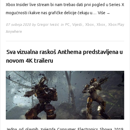
Xbox Insider live stream bi nam trebao dati prvi pogled u Series X
mogućnosti i kakve nas grafičke delicije čekaju u…
Više →
07 svibnja 2020 by
Gregor Ivezić
in
PC
,
Vijesti
,
Xbox
,
Xbox
,
Xbox Play
Anywhere
Sva vizualna raskoš Anthema predstavljena u
novom 4K traileru
Jedna od glavnih zvijezda Consumer Electronics Showa 2019,