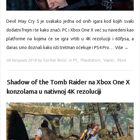
Devil May Cry 5 je svakako jedna od onih igara kod kojih svaki
dodatni frejm i te kako znači. PC i Xbox One X već su navedeni kao
platforme na kojima će se igra vrtiti u 4K rezoluciji i 60fpsa, a
danas smo doznali kako isti tretman očekuje i PS4 Pro…
Više →
08 listopada 2018 by
Gordan Ilinčić
in
PC
,
Playstation
,
Vijesti
,
Xbox
Shadow of the Tomb Raider na Xbox One X
konzolama u nativnoj 4K rezoluciji