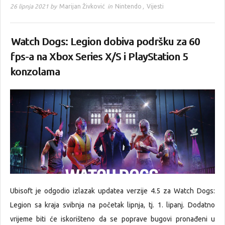
26 lipnja 2021 by
Marijan Živković
in
Nintendo
,
Vijesti
Watch Dogs: Legion dobiva podršku za 60
fps-a na Xbox Series X/S i PlayStation 5
konzolama
Ubisoft je odgodio izlazak updatea verzije 4.5 za Watch Dogs:
Legion sa kraja svibnja na početak lipnja, tj. 1. lipanj. Dodatno
vrijeme biti će iskorišteno da se poprave bugovi pronađeni u