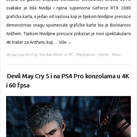
svakako je bila Nvidija i njena superiorna GeForce RTX 2080
grafička karta, a jedan od naslova koji je tijekom Nvidijine pressice
demonstrirao snagu spomenute grafičke karte bio je BioWareov
Anthem. Tijekom Nvidijine pressice prikazan je novi spektakularni
4K trailer za Anthem, koji…
Više →
08 siječnja 2019 by
Gordan Ilinčić
in
PC
,
Playstation
,
Vijesti
,
Xbox
Devil May Cry 5 i na PS4 Pro konzolama u 4K
i 60 fpsa