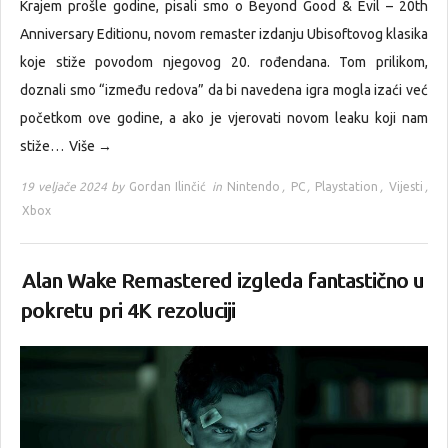
Krajem prošle godine, pisali smo o Beyond Good & Evil – 20th
Anniversary Editionu, novom remaster izdanju Ubisoftovog klasika
koje stiže povodom njegovog 20. rođendana. Tom prilikom,
doznali smo “između redova” da bi navedena igra mogla izaći već
početkom ove godine, a ako je vjerovati novom leaku koji nam
stiže…
Više →
19 veljače 2024 by
Gordan Ilinčić
in
Nintendo
,
PC
,
Playstation
,
Vijesti
,
Xbox
Alan Wake Remastered izgleda fantastično u
pokretu pri 4K rezoluciji