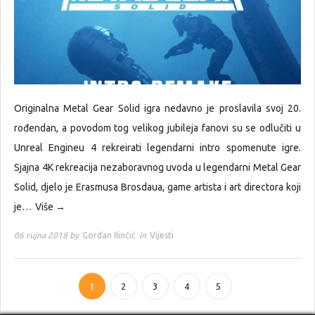
Originalna Metal Gear Solid igra nedavno je proslavila svoj 20.
rođendan, a povodom tog velikog jubileja fanovi su se odlučiti u
Unreal Engineu 4 rekreirati legendarni intro spomenute igre.
Sjajna 4K rekreacija nezaboravnog uvoda u legendarni Metal Gear
Solid, djelo je Erasmusa Brosdaua, game artista i art directora koji
je…
Više →
06 rujna 2018 by
Gordan Ilinčić
in
Vijesti
1
2
3
4
5