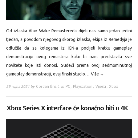
Od izlaska Alan Wake Remastereda dijeli nas samo jedan jedini
tjedan, a povodom njegovog skorog izlaska, ekipa iz Remedyja je
odlučila da sa kolegama iz IGN-a podijeli kratku gameplay
demonstraciju ovog remastera kako bi nam predstavila sve
novitete koje isti donosi. Sudeći prema ovoj sedmominutnoj
gameplay demonstraciji, ovaj finski studio…
Više →
29 rujna 2021 by
Gordan Ilinčić
in
PC
,
Playstation
,
Vijesti
,
Xbox
Xbox Series X interface će konačno biti u 4K