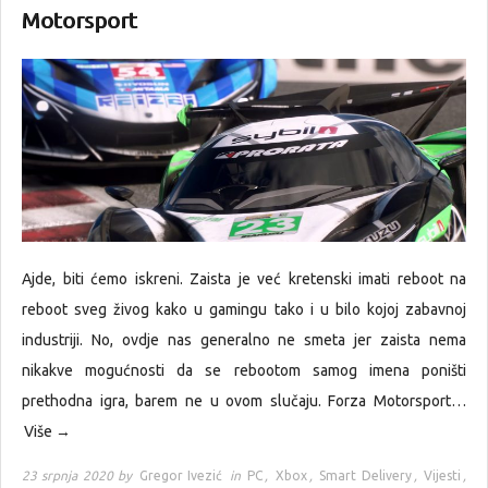
Motorsport
Ajde, biti ćemo iskreni. Zaista je već kretenski imati reboot na
reboot sveg živog kako u gamingu tako i u bilo kojoj zabavnoj
industriji. No, ovdje nas generalno ne smeta jer zaista nema
nikakve mogućnosti da se rebootom samog imena poništi
prethodna igra, barem ne u ovom slučaju. Forza Motorsport…
Više →
23 srpnja 2020 by
Gregor Ivezić
in
PC
,
Xbox
,
Smart Delivery
,
Vijesti
,