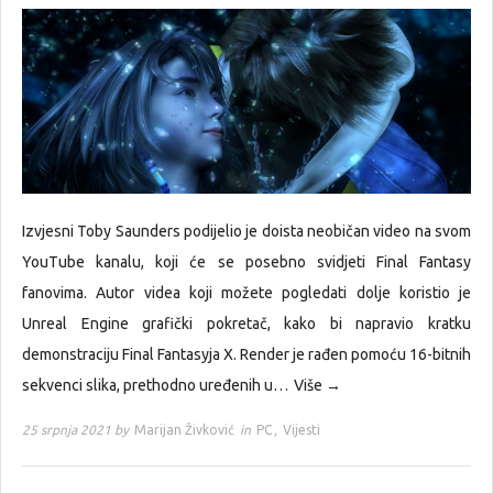
Izvjesni Toby Saunders podijelio je doista neobičan video na svom
YouTube kanalu, koji će se posebno svidjeti Final Fantasy
fanovima. Autor videa koji možete pogledati dolje koristio je
Unreal Engine grafički pokretač, kako bi napravio kratku
demonstraciju Final Fantasyja X. Render je rađen pomoću 16-bitnih
sekvenci slika, prethodno uređenih u…
Više →
25 srpnja 2021 by
Marijan Živković
in
PC
,
Vijesti