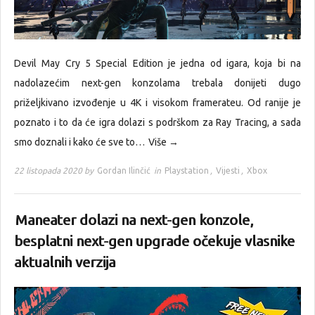
Devil May Cry 5 Special Edition je jedna od igara, koja bi na
nadolazećim next-gen konzolama trebala donijeti dugo
priželjkivano izvođenje u 4K i visokom framerateu. Od ranije je
poznato i to da će igra dolazi s podrškom za Ray Tracing, a sada
smo doznali i kako će sve to…
Više →
22 listopada 2020 by
Gordan Ilinčić
in
Playstation
,
Vijesti
,
Xbox
Maneater dolazi na next-gen konzole,
besplatni next-gen upgrade očekuje vlasnike
aktualnih verzija