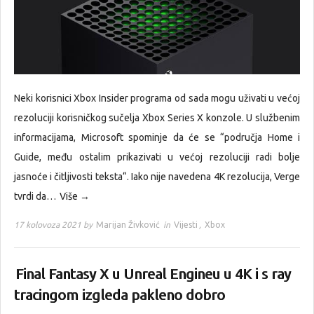
Neki korisnici Xbox Insider programa od sada mogu uživati u većoj
rezoluciji korisničkog sučelja Xbox Series X konzole. U službenim
informacijama, Microsoft spominje da će se “područja Home i
Guide, među ostalim prikazivati u većoj rezoluciji radi bolje
jasnoće i čitljivosti teksta“. Iako nije navedena 4K rezolucija, Verge
tvrdi da…
Više →
17 kolovoza 2021 by
Marijan Živković
in
Vijesti
,
Xbox
Final Fantasy X u Unreal Engineu u 4K i s ray
tracingom izgleda pakleno dobro