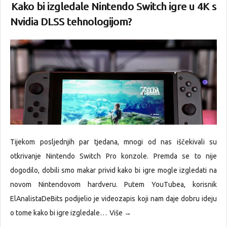
Kako bi izgledale Nintendo Switch igre u 4K s
Nvidia DLSS tehnologijom?
Tijekom posljednjih par tjedana, mnogi od nas iščekivali su
otkrivanje Nintendo Switch Pro konzole. Premda se to nije
dogodilo, dobili smo makar privid kako bi igre mogle izgledati na
novom Nintendovom hardveru. Putem YouTubea, korisnik
ElAnalistaDeBits podijelio je videozapis koji nam daje dobru ideju
o tome kako bi igre izgledale…
Više →