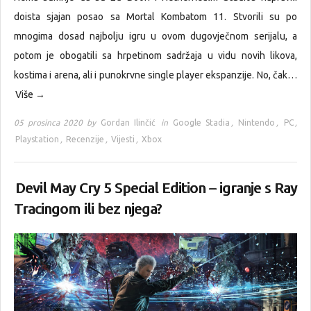
doista sjajan posao sa Mortal Kombatom 11. Stvorili su po
mnogima dosad najbolju igru u ovom dugovječnom serijalu, a
potom je obogatili sa hrpetinom sadržaja u vidu novih likova,
kostima i arena, ali i punokrvne single player ekspanzije. No, čak…
Više →
05 prosinca 2020 by
Gordan Ilinčić
in
Google Stadia
,
Nintendo
,
PC
,
Playstation
,
Recenzije
,
Vijesti
,
Xbox
Devil May Cry 5 Special Edition – igranje s Ray
Tracingom ili bez njega?