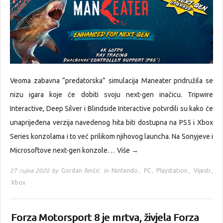
Veoma zabavna “predatorska” simulacija Maneater pridružila se
nizu igara koje će dobiti svoju next-gen inačicu. Tripwire
Interactive, Deep Silver i Blindside Interactive potvrdili su kako će
unaprijeđena verzija navedenog hita biti dostupna na PS5 i Xbox
Series konzolama i to već prilikom njihovog launcha. Na Sonyjeve i
Microsoftove next-gen konzole…
Više →
27 rujna 2020 by
Gordan Ilinčić
in
Nintendo
,
PC
,
Playstation
,
Vijesti
,
Xbox
Forza Motorsport 8 je mrtva, živjela Forza