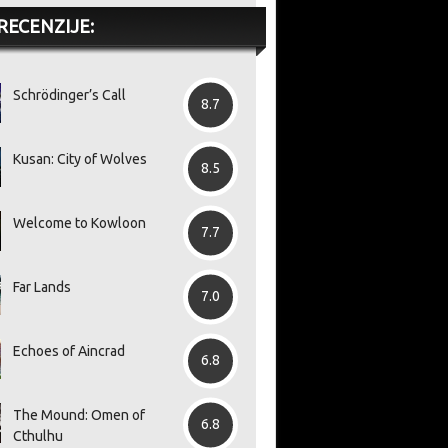
RECENZIJE:
Schrödinger’s Call
8.7
Kusan: City of Wolves
8.5
Welcome to Kowloon
7.7
Far Lands
7.0
Echoes of Aincrad
6.8
The Mound: Omen of
6.8
Cthulhu