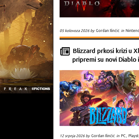
05 kolovoza 2026 by
Gordan Ilinčić
in
Ninten
Blizzard prkosi krizi u
pripremi su novi Diablo i
12 srpnja 2026 by
Gordan Ilinčić
in
PC
,
Plays