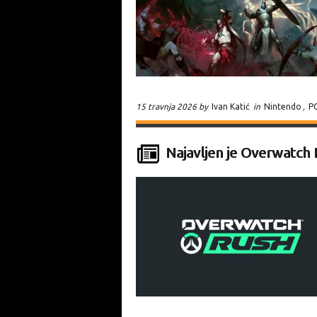
15 travnja 2026 by
Ivan Katić
in
Nintendo
,
P
Najavljen je Overwatch 