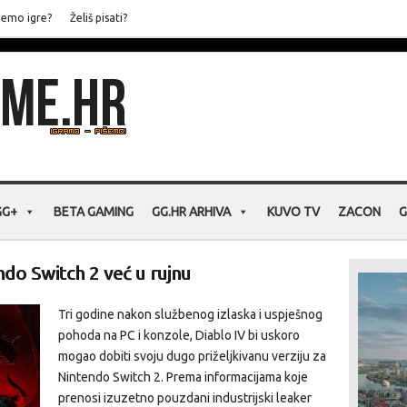
jemo igre?
Želiš pisati?
GG+
BETA GAMING
GG.HR ARHIVA
KUVO TV
ZACON
G
ndo Switch 2 već u rujnu
Tri godine nakon službenog izlaska i uspješnog
pohoda na PC i konzole, Diablo IV bi uskoro
mogao dobiti svoju dugo priželjkivanu verziju za
Nintendo Switch 2. Prema informacijama koje
prenosi izuzetno pouzdani industrijski leaker