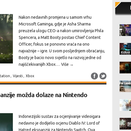
Nakon nedavnih promjena u samom vrhu
Microsoft Gaminga, gdje je Asha Sharma
preuzela ulogu CEO-a nakon umirovljenja Phila
Spencera, a Matt Booty postao Chief Content
Officer, fokus se ponovno vraća na ono
najvažnije – igre. U svom posljednjem obraćanju,
Booty je bacio novo svjetlo na razvoj jedne od
najiščekivanijih Xbox…
Više →
tation
,
Vijesti
,
Xbox
spanzije možda dolaze na Nintendo
Indonezijski sustav za ocjenjivanje videoigara
nedavno je dodijelio ocjenu Diablo IV: Lord of
Hatred ekspanziji za Nintendo Switch. Ova