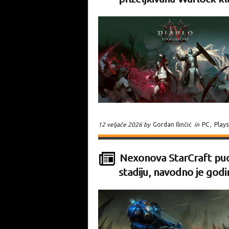
12 veljače 2026 by
Gordan Ilinčić
in
PC
,
Plays
Nexonova StarCraft puca
stadiju, navodno je god