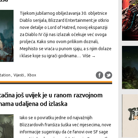
Tijekom jubilarnog obilježavanja 30. obljetnice
Diablo serijala, Blizzard Entertainment je otkrio
nove detalje o Lord of Hatred, novoj ekspanziji
za Diablo IV čiji nas izlazak očekuje već ovoga
proljeća. Kako smo ovom prilikom doznali,
Mephisto se vraća u punom sjaju, a s njim dolaze
i klase koje su igrači godinama…
Više →
tation
,
Vijesti
,
Xbox
čina još uvijek je u ranom razvojnom
inama udaljena od izlaska
Iako se o povratku jedne od najvažnijih
Blizzardovih franšiza šuška već mjesecima, nove
informacije sugeriraju da će fanovi ove SF sage