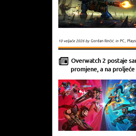
10 veljače 2026 by
Gordan Ilinčić
in
PC
,
Plays
Overwatch 2 postaje sa
promjene, a na proljeće 