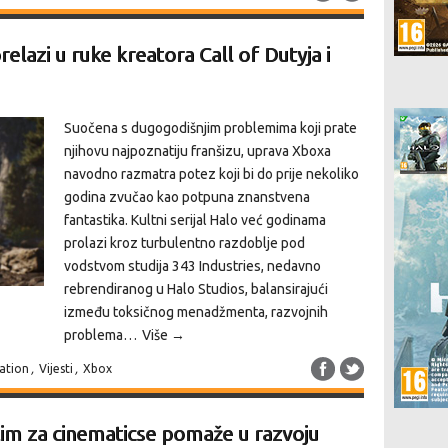
elazi u ruke kreatora Call of Dutyja i
Suočena s dugogodišnjim problemima koji prate
njihovu najpoznatiju franšizu, uprava Xboxa
navodno razmatra potez koji bi do prije nekoliko
godina zvučao kao potpuna znanstvena
fantastika. Kultni serijal Halo već godinama
prolazi kroz turbulentno razdoblje pod
vodstvom studija 343 Industries, nedavno
rebrendiranog u Halo Studios, balansirajući
između toksičnog menadžmenta, razvojnih
problema…
Više →
tation
,
Vijesti
,
Xbox
tim za cinematicse pomaže u razvoju