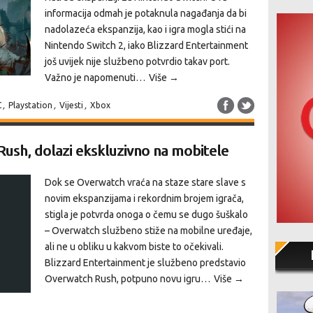
informacija odmah je potaknula nagađanja da bi
nadolazeća ekspanzija, kao i igra mogla stići na
Nintendo Switch 2, iako Blizzard Entertainment
još uvijek nije službeno potvrdio takav port.
Važno je napomenuti…
Više →
C
,
Playstation
,
Vijesti
,
Xbox
Rush, dolazi ekskluzivno na mobitele
Dok se Overwatch vraća na staze stare slave s
novim ekspanzijama i rekordnim brojem igrača,
stigla je potvrda onoga o čemu se dugo šuškalo
– Overwatch službeno stiže na mobilne uređaje,
ali ne u obliku u kakvom biste to očekivali.
Blizzard Entertainment je službeno predstavio
Overwatch Rush, potpuno novu igru…
Više →