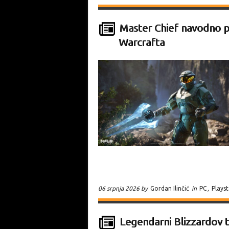
Master Chief navodno pr
Warcrafta
06 srpnja 2026 by
Gordan Ilinčić
in
PC
,
Plays
Legendarni Blizzardov 