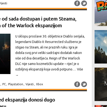
Vijesti
je od sada dostupan i putem Steama,
 of the Warlock ekspanzijom
U sklopu proslave 30. obljetnice Diablo serijala,
legendarni Diablo II: Resurrected službeno je
stigao na Steam, ali ne praznih ruku. Igra je
dobila svoj prvi veliki sadržajni dodatak nakon
više od dva desetljeća. Reign of the Warlock
DLC nije samo kozmetički update – riječ je o
ozbiljnoj ekspanziji koja uvodi potpuno…
Više
→
,
PC
,
Playstation
,
Vijesti
,
Xbox
ed ekspanzija donosi dugo
asu