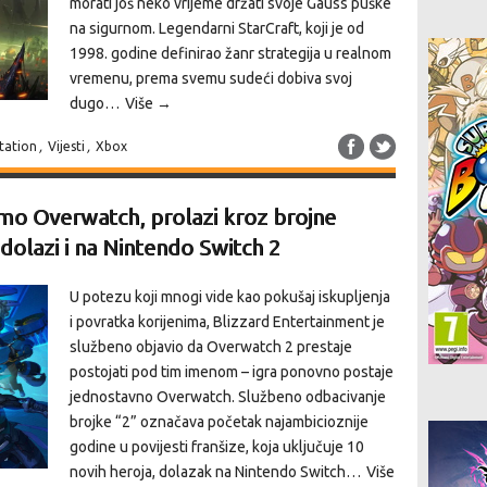
morati još neko vrijeme držati svoje Gauss puške
na sigurnom. Legendarni StarCraft, koji je od
1998. godine definirao žanr strategija u realnom
vremenu, prema svemu sudeći dobiva svoj
dugo…
Više →
tation
,
Vijesti
,
Xbox
mo Overwatch, prolazi kroz brojne
dolazi i na Nintendo Switch 2
U potezu koji mnogi vide kao pokušaj iskupljenja
i povratka korijenima, Blizzard Entertainment je
službeno objavio da Overwatch 2 prestaje
postojati pod tim imenom – igra ponovno postaje
jednostavno Overwatch. Službeno odbacivanje
brojke “2” označava početak najambicioznije
godine u povijesti franšize, koja uključuje 10
novih heroja, dolazak na Nintendo Switch…
Više