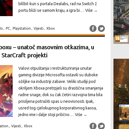
billbil-kun s portala Dealabs, rad na Switch 2
portu bliži se samom kraju, a igra bi…
Više →
do
,
PC
,
Playstation
,
Vijesti
,
Xbox
 Xboxu – unatoč masovnim otkazima, u
 StarCraft projekti
Valovi otpuštanja i restrukturiranja unutar
gaming divizije Microsofta ostavili su duboke
ožiljke na industriji zabave. Veliki studiji pod
okriljem Xboxa pretrpjeli su drastična smanjenja
radne snage, dok su čak četiri razvojna tima bila
prisiljena potražiti spas u neovisnosti. Ipak,
usred tog cjelokupnog korporativnog kaosa,
jedno ime i dalje stoji prilično…
Više →
tation
,
Vijesti
,
Xbox