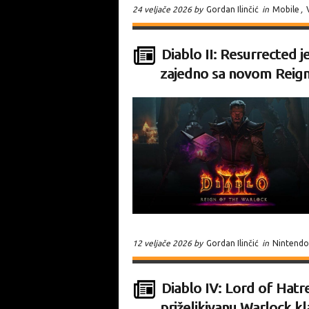
24 veljače 2026 by
Gordan Ilinčić
in
Mobile
,
Diablo II: Resurrected 
zajedno sa novom Reign
12 veljače 2026 by
Gordan Ilinčić
in
Nintendo
Diablo IV: Lord of Hatr
priželjkivanu Warlock kl