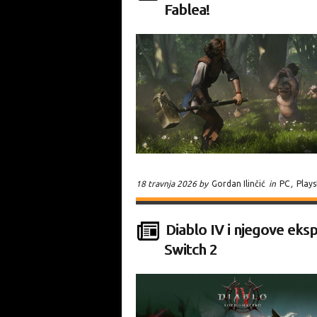
Fablea!
18 travnja 2026 by
Gordan Ilinčić
in
PC
,
Plays
Diablo IV i njegove ek
Switch 2