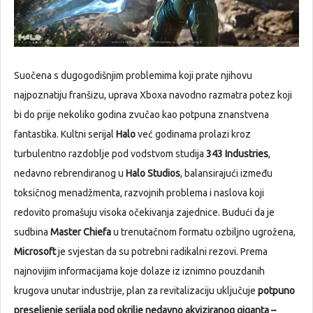
Suočena s dugogodišnjim problemima koji prate njihovu
najpoznatiju franšizu, uprava Xboxa navodno razmatra potez koji
bi do prije nekoliko godina zvučao kao potpuna znanstvena
fantastika. Kultni serijal
Halo
već godinama prolazi kroz
turbulentno razdoblje pod vodstvom studija
343 Industries
,
nedavno rebrendiranog u
Halo Studios
, balansirajući između
toksičnog menadžmenta, razvojnih problema i naslova koji
redovito promašuju visoka očekivanja zajednice. Budući da je
sudbina
Master Chiefa
u trenutačnom formatu ozbiljno ugrožena,
Microsoft
je svjestan da su potrebni radikalni rezovi. Prema
najnovijim informacijama koje dolaze iz iznimno pouzdanih
krugova unutar industrije, plan za revitalizaciju uključuje
potpuno
preseljenje serijala pod okrilje nedavno akviziranog giganta –