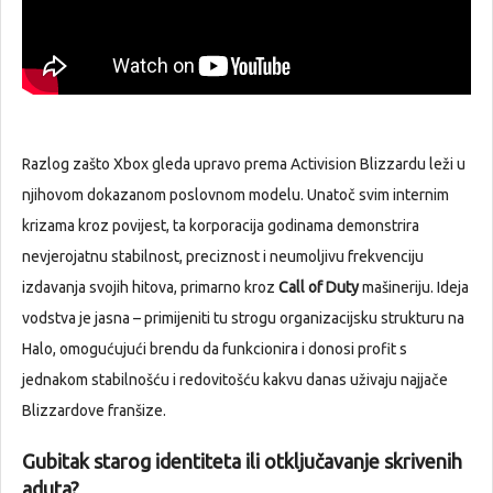
Razlog zašto Xbox gleda upravo prema Activision Blizzardu leži u
njihovom dokazanom poslovnom modelu. Unatoč svim internim
krizama kroz povijest, ta korporacija godinama demonstrira
nevjerojatnu stabilnost, preciznost i neumoljivu frekvenciju
izdavanja svojih hitova, primarno kroz
Call of Duty
mašineriju. Ideja
vodstva je jasna – primijeniti tu strogu organizacijsku strukturu na
Halo, omogućujući brendu da funkcionira i donosi profit s
jednakom stabilnošću i redovitošću kakvu danas uživaju najjače
Blizzardove franšize.
Gubitak starog identiteta ili otključavanje skrivenih
aduta?