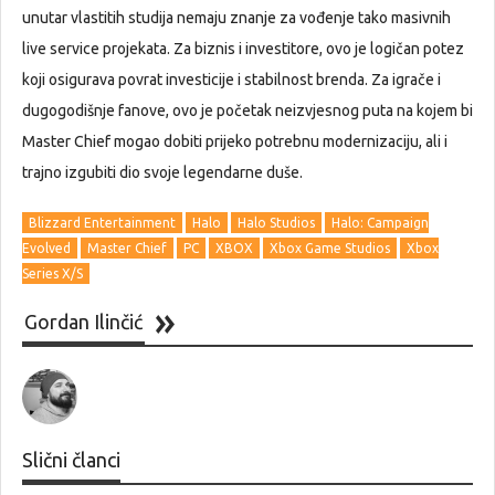
unutar vlastitih studija nemaju znanje za vođenje tako masivnih
live service projekata. Za biznis i investitore, ovo je logičan potez
koji osigurava povrat investicije i stabilnost brenda. Za igrače i
dugogodišnje fanove, ovo je početak neizvjesnog puta na kojem bi
Master Chief mogao dobiti prijeko potrebnu modernizaciju, ali i
trajno izgubiti dio svoje legendarne duše.
Blizzard Entertainment
Halo
Halo Studios
Halo: Campaign
Evolved
Master Chief
PC
XBOX
Xbox Game Studios
Xbox
Series X/S
Gordan Ilinčić
Slični članci