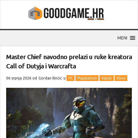
MENI
Master Chief navodno prelazi u ruke kreatora
Call of Dutyja i Warcrafta
06 srpnja 2026 od
Gordan Ilinčić
u
PC
Playstation
Vijesti
Xbox