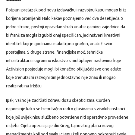
Potpuni prelazak pod novu izdavačku i razvojnu kapu mogao bi iz
korijena promijeniti Halo kakav poznajemo već dva desetljeća. S
jedne strane, postoji opravdan strah unutar gaming zajednice da
bi franšiza mogla izgubiti onaj specifičan, jedinstveni kreativni
identitet koji je godinama mukotrpno građen, unatoč svim
posrtajima. S druge strane, financijska moć, tehnička
infrastruktura i ogromno iskustvo s multiplayer naslovima koje
Activision posjeduje mogli bi konačno otključati sve one adute
koje trenutačni razvojni tim jednostavno nije znao ili mogao
realizirati na tržištu.
Ipak, važno je zadržati zdravu dozu skepticizma. Corden
napominje kako se trenutačno radi o glasinama s visokih instanci
koje još uvijek nisu službeno potvrđene niti operativno provedene
u djelo. Cijela operacija je dio šireg, tajnovitog plana novog
menadžmenta koji pod svaku cijenu želi ponovno pokrenuti svoje