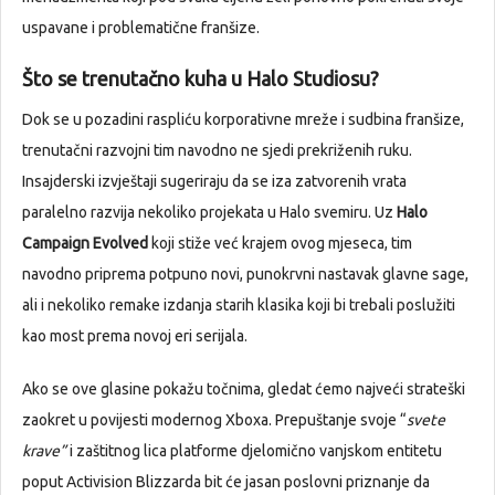
uspavane i problematične franšize.
Što se trenutačno kuha u Halo Studiosu?
Dok se u pozadini raspliću korporativne mreže i sudbina franšize,
trenutačni razvojni tim navodno ne sjedi prekriženih ruku.
Insajderski izvještaji sugeriraju da se iza zatvorenih vrata
paralelno razvija nekoliko projekata u Halo svemiru. Uz
Halo
Campaign Evolved
koji stiže već krajem ovog mjeseca, tim
navodno priprema potpuno novi, punokrvni nastavak glavne sage,
ali i nekoliko remake izdanja starih klasika koji bi trebali poslužiti
kao most prema novoj eri serijala.
Ako se ove glasine pokažu točnima, gledat ćemo najveći strateški
zaokret u povijesti modernog Xboxa. Prepuštanje svoje “
svete
krave”
i zaštitnog lica platforme djelomično vanjskom entitetu
poput Activision Blizzarda bit će jasan poslovni priznanje da