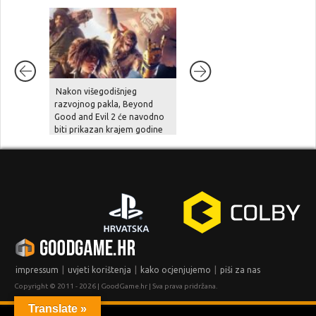
Nakon višegodišnjeg
Unutarnji problemi i
razvojnog pakla, Beyond
preopterećenje usporili su
Good and Evil 2 će navodno
Halo Studios, Halo 2 Remake
biti prikazan krajem godine
je pod znakom pitanja
|
|
|
impressum
uvjeti korištenja
kako ocjenjujemo
piši za nas
Copyright © 2011 - 2026 | GoodGame.hr | Sva prava pridržana.
Translate »