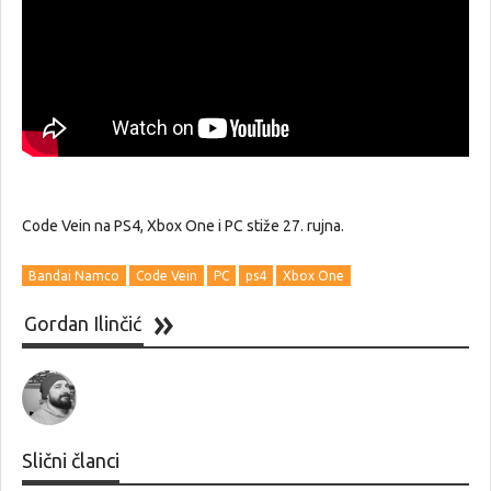
Code Vein na PS4, Xbox One i PC stiže 27. rujna.
Bandai Namco
Code Vein
PC
ps4
Xbox One
Gordan Ilinčić
Slični članci