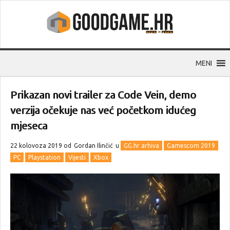
MENI
Prikazan novi trailer za Code Vein, demo
verzija očekuje nas već početkom idućeg
mjeseca
22 kolovoza 2019 od
Gordan Ilinčić
u
GG.hr arhiva
Gamescom 2019
PC
Playstation
Vijesti
Xbox