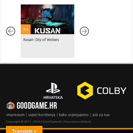
8.5
Kusan: City of Wolves
Red Dead Redemption 2 je
dosegnuo 87 milijuna
prodanih primjeraka, GTA V je
na čak 230 milijuna!
|
|
|
impressum
uvjeti korištenja
kako ocjenjujemo
piši za nas
Copyright © 2011 - 2026 | GoodGame.hr | Sva prava pridržana.
Translate »