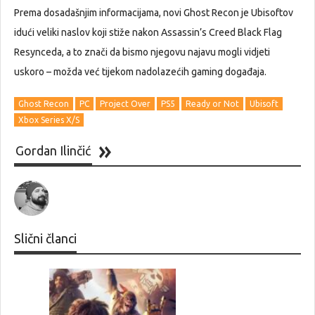
Prema dosadašnjim informacijama, novi Ghost Recon je Ubisoftov
idući veliki naslov koji stiže nakon Assassin’s Creed Black Flag
Resynceda, a to znači da bismo njegovu najavu mogli vidjeti
uskoro – možda već tijekom nadolazećih gaming događaja.
Ghost Recon
PC
Project Over
PS5
Ready or Not
Ubisoft
Xbox Series X/S
Gordan Ilinčić
Slični članci