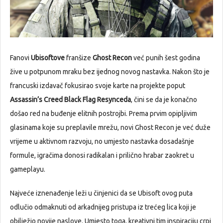
Fanovi
Ubisoftove
franšize
Ghost Recon
već punih šest godina
žive u potpunom mraku bez ijednog novog nastavka. Nakon što je
francuski izdavač fokusirao svoje karte na projekte poput
Assassin’s Creed Black Flag Resynceda
, čini se da je konačno
došao red na buđenje elitnih postrojbi. Prema prvim opipljivim
glasinama koje su preplavile mrežu, novi Ghost Recon je već duže
vrijeme u aktivnom razvoju, no umjesto nastavka dosadašnje
formule, igračima donosi radikalan i prilično hrabar zaokret u
gameplayu.
Najveće iznenađenje leži u činjenici da se Ubisoft ovog puta
odlučio odmaknuti od arkadnijeg pristupa iz trećeg lica koji je
obilježio novije naslove. Umjesto toga, kreativni tim inspiraciju crpi