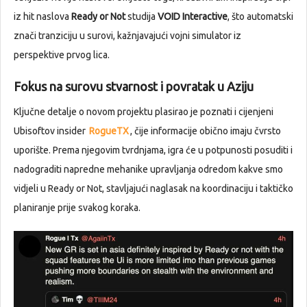
iz hit naslova
Ready or Not
studija
VOID Interactive
, što automatski
znači tranziciju u surovi, kažnjavajući vojni simulator iz
perspektive prvog lica.
Fokus na surovu stvarnost i povratak u Aziju
Ključne detalje o novom projektu plasirao je poznati i cijenjeni
Ubisoftov insider
RogueTX
, čije informacije obično imaju čvrsto
uporište. Prema njegovim tvrdnjama, igra će u potpunosti posuditi i
nadograditi napredne mehanike upravljanja odredom kakve smo
vidjeli u Ready or Not, stavljajući naglasak na koordinaciju i taktičko
planiranje prije svakog koraka.