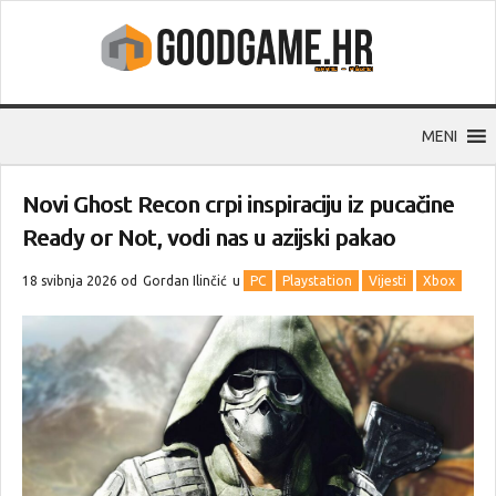
MENI
Novi Ghost Recon crpi inspiraciju iz pucačine
Ready or Not, vodi nas u azijski pakao
18 svibnja 2026 od
Gordan Ilinčić
u
PC
Playstation
Vijesti
Xbox