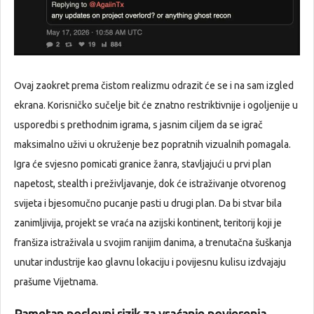
Ovaj zaokret prema čistom realizmu odrazit će se i na sam izgled
ekrana. Korisničko sučelje bit će znatno restriktivnije i ogoljenije u
usporedbi s prethodnim igrama, s jasnim ciljem da se igrač
maksimalno uživi u okruženje bez popratnih vizualnih pomagala.
Igra će svjesno pomicati granice žanra, stavljajući u prvi plan
napetost, stealth i preživljavanje, dok će istraživanje otvorenog
svijeta i bjesomučno pucanje pasti u drugi plan. Da bi stvar bila
zanimljivija, projekt se vraća na azijski kontinent, teritorij koji je
franšiza istraživala u svojim ranijim danima, a trenutačna šuškanja
unutar industrije kao glavnu lokaciju i povijesnu kulisu izdvajaju
prašume Vijetnama.