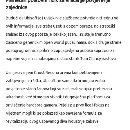
Pametan poslovni rizik za vraćanje povjerenja
zajednice
Budući da Ubisoft još uvijek nije službeno potvrdio niti jednu od
ovih informacija, sve treba uzeti s dozom opreza, no strateški
smisao iza ovog poteza je itekako jasan. Tržište je trenutno
zasićeno generičkim open world pucačinama, dok s druge strane
postoji ogromna, a prilično zapostavljena publika koja žudi za
napetim vojnim simulacijama u stilu starih Tom Clancy naslova.
Usmjeravanjem Ghost Recona prema kompetitivnijem i
zahtjevnijem tržištu, Ubisoft ne samo da bi mogao vratiti
povjerenje starih fanova koji su zamjerali serijalu pretjeranu
arkadnost, već bi mogao stvoriti i dugovječnu platformu za
privlačenje hardcore gamera. Prijelaz u prvo lice i fokus na
Vijetnam mogli bi se pokazati kao savršena formula za
revitalizaciju ovog uspavanog diva industrije zabave.