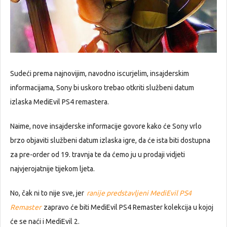
Sudeći prema najnovijim, navodno iscurjelim, insajderskim
informacijama, Sony bi uskoro trebao otkriti službeni datum
izlaska MediEvil PS4 remastera.
Naime, nove insajderske informacije govore kako će Sony vrlo
brzo objaviti službeni datum izlaska igre, da će ista biti dostupna
za pre-order od 19. travnja te da ćemo ju u prodaji vidjeti
najvjerojatnije tijekom ljeta.
No, čak ni to nije sve, jer
ranije predstavljeni MediEvil PS4
Remaster
zapravo će biti MediEvil PS4 Remaster kolekcija u kojoj
će se naći i MediEvil 2.