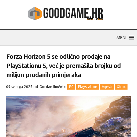
MENI
Forza Horizon 5 se odlično prodaje na
PlayStationu 5, već je premašila brojku od
milijun prodanih primjeraka
09 svibnja 2025 od
Gordan Ilinčić
u
PC
Playstation
Vijesti
Xbox