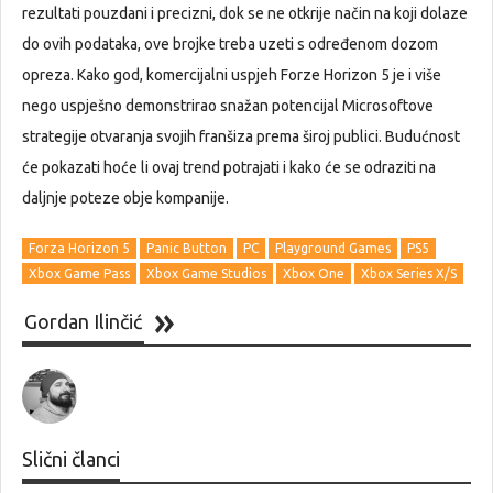
rezultati pouzdani i precizni, dok se ne otkrije način na koji dolaze
do ovih podataka, ove brojke treba uzeti s određenom dozom
opreza. Kako god, komercijalni uspjeh Forze Horizon 5 je i više
nego uspješno demonstrirao snažan potencijal Microsoftove
strategije otvaranja svojih franšiza prema široj publici. Budućnost
će pokazati hoće li ovaj trend potrajati i kako će se odraziti na
daljnje poteze obje kompanije.
Forza Horizon 5
Panic Button
PC
Playground Games
PS5
Xbox Game Pass
Xbox Game Studios
Xbox One
Xbox Series X/S
Gordan Ilinčić
Slični članci