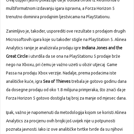
multiformatnom izdavanju igara ispravna, a Forza Horizon 5
trenutno dominira prodajnim ljestvicama na PlayStationu.
Zanimljivo je, također, usporediti ove rezultate s prodajom drugih
Microsoftovih igara koje su također stigle na PlayStation 5. Alinea
Analytics ranije je analizirala prodaju igre
Indiana Jones and the
Great Circle
i utvrdila da se ona na PlayStationu 5 prodaje brže
nego na Xboxu, pri čemu je važno uzeti u obzir utjecaj Game
Passa na prodaju Xbox verzije. Nadalje, prema podacima iste
analitičke kuće, igra
Sea of Thieves
trebala je gotovo godinu dana
da dosegne prodaju od oko 1.8 milijuna primjeraka, što znači da je
Forza Horizon 5 gotovo dostigla taj broj za manje od mjesec dana.
Ipak, važno je napomenuti da metodologija kojom se koristi Alinea
Analytics za procjenu ovih brojki još uvijek nije u potpunosti
poznata javnosti. Iako iz ove analitičke tvrtke tvrde da su njihovi