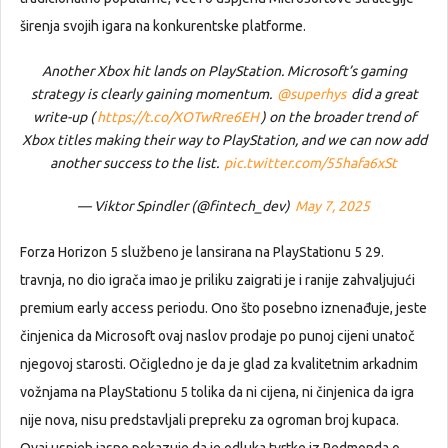
širenja svojih igara na konkurentske platforme.
Another Xbox hit lands on PlayStation. Microsoft’s gaming
strategy is clearly gaining momentum.
@superhys
did a great
write-up (
https://t.co/XOTwRre6EH
) on the broader trend of
Xbox titles making their way to PlayStation, and we can now add
another success to the list.
pic.twitter.com/55hafa6xSt
— Viktor Spindler (@fintech_dev)
May 7, 2025
Forza Horizon 5 službeno je lansirana na PlayStationu 5 29.
travnja, no dio igrača imao je priliku zaigrati je i ranije zahvaljujući
premium early access periodu. Ono što posebno iznenađuje, jeste
činjenica da Microsoft ovaj naslov prodaje po punoj cijeni unatoč
njegovoj starosti. Očigledno je da je glad za kvalitetnim arkadnim
vožnjama na PlayStationu 5 tolika da ni cijena, ni činjenica da igra
nije nova, nisu predstavljali prepreku za ogroman broj kupaca.
Ovaj uspjeh jasno pokazuje da je odluka tvrtke iz Redmonda o