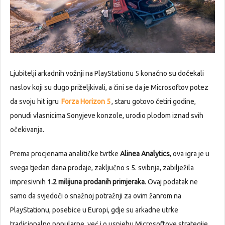
Ljubitelji arkadnih vožnji na PlayStationu 5 konačno su dočekali
naslov koji su dugo priželjkivali, a čini se da je Microsoftov potez
da svoju hit igru
Forza Horizon 5
, staru gotovo četiri godine,
ponudi vlasnicima Sonyjeve konzole, urodio plodom iznad svih
očekivanja.
Prema procjenama analitičke tvrtke
Alinea Analytics
, ova igra je u
svega tjedan dana prodaje, zaključno s 5. svibnja, zabilježila
impresivnih
1.2 milijuna prodanih primjeraka
. Ovaj podatak ne
samo da svjedoči o snažnoj potražnji za ovim žanrom na
PlayStationu, posebice u Europi, gdje su arkadne utrke
tradicionalno popularne, već i o uspjehu Microsoftove strategije