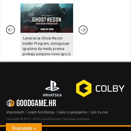
7.7
Lansiran je Ghost Recon
Welcome to Kowloon
Insider Program, omogućuje
igračima da među prvima
probaju potpuno novu igru iz
serijala
|
|
|
impressum
uvjeti korištenja
kako ocjenjujemo
piši za nas
Copyright © 2011 - 2026 | GoodGame.hr | Sva prava pridržana.
Translate »