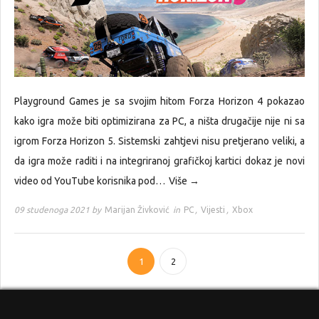
Playground Games je sa svojim hitom Forza Horizon 4 pokazao
kako igra može biti optimizirana za PC, a ništa drugačije nije ni sa
igrom Forza Horizon 5. Sistemski zahtjevi nisu pretjerano veliki, a
da igra može raditi i na integriranoj grafičkoj kartici dokaz je novi
video od YouTube korisnika pod…
Više →
09 studenoga 2021 by
Marijan Živković
in
PC
,
Vijesti
,
Xbox
1
2