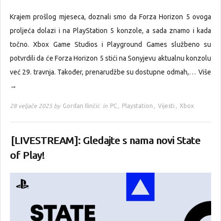
Krajem prošlog mjeseca, doznali smo da Forza Horizon 5 ovoga
proljeća dolazi i na PlayStation 5 konzole, a sada znamo i kada
točno. Xbox Game Studios i Playground Games službeno su
potvrdili da će Forza Horizon 5 stići na Sonyjevu aktualnu konzolu
već 29. travnja. Također, prenarudžbe su dostupne odmah,…
Više
→
28 veljače 2025 by
Gordan Ilinčić
in
PC
,
Playstation
,
Vijesti
,
Xbox
[LIVESTREAM]: Gledajte s nama novi State
of Play!