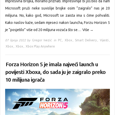
Impresivna brojka, moramo priznati. Impresivnije bi još bilo da nam
Microsoft pruži neke suvislije brojke osim “zaigralo” nas je 20
milijuna. No, kako god, Microsoft se zaista ima s čime pohvaliti.
Kako naslov kaže, sedam mjeseci nakon launcha, Forzu Horizon 5
je “posjetilo” više od 20 milijuna vozača što se…
Više →
07 lipnja 2022 by
Gregor Ivezić
in
PC
,
Xbox
,
Smart Delivery
,
Vijesti
,
Xbox
,
Xbox
,
Xbox Play Anywhere
Forza Horizon 5 je imala najveći launch u
povijesti Xboxa, do sada ju je zaigralo preko
10 milijuna igrača