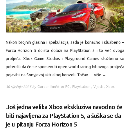
Nakon brojnih glasina i špekulacija, sada je konačno i službeno –
Forza Horizon 5 doista dolazi na PlayStation 5 i to već ovoga
proljeća. Xbox Game Studios i Playground Games službeno su
potvrdili da će se spomenuti open world racing hit ovoga proljeća
pojaviti i na Sonyjevoj aktualnoj konzoli. Točan…
Više →
30 siječnja 2025 by
Gordan Ilinčić
in
PC
,
Playstation
,
Vijesti
,
Xbox
Još jedna velika Xbox ekskluziva navodno će
biti najavljena za PlayStation 5, a šuška se da
je u pitanju Forza Horizon 5