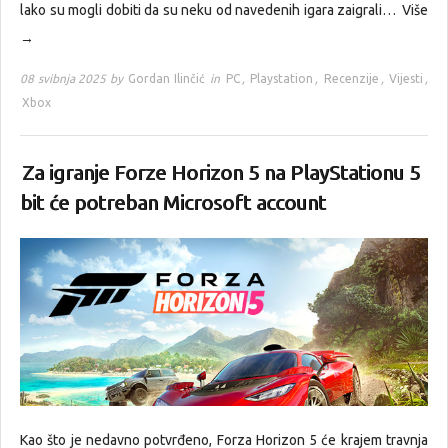
lako su mogli dobiti da su neku od navedenih igara zaigrali…
Više
→
08 svibnja 2025 by
Gordan Ilinčić
in
PC
,
Playstation
,
Recenzije
,
Vijesti
,
Xbox
Za igranje Forze Horizon 5 na PlayStationu 5
bit će potreban Microsoft account
Kao što je nedavno potvrđeno, Forza Horizon 5 će krajem travnja