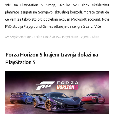
stići na PlayStation 5. Stoga, ukoliko ovu Xbox ekskluzivu
planirate zaigrati na Sonyjevoj aktualnoj konzoli, morate znati da
će vam za takvo što biti potreban aktivan Microsoft account. Novi
FAQ studija Playground Games otkrio je da će igrači za…
Više →
09 ožujka 2025 by
Gordan Ilinčić
in
PC
,
Playstation
,
Vijesti
,
Xbox
Forza Horizon 5 krajem travnja dolazi na
PlayStation 5