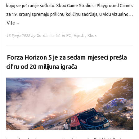
kojoj se još ranije šuškalo. Xbox Game Studios i Playground Games
za 19. srpanj spremaju priličnu količinu sadržaja, u vidu vizualno…
Više →
13 lipnja 2022 by
Gordan Ilinčić
in
PC
,
Vijesti
,
Xbox
Forza Horizon 5 je za sedam mjeseci prešla
cifru od 20 milijuna igrača