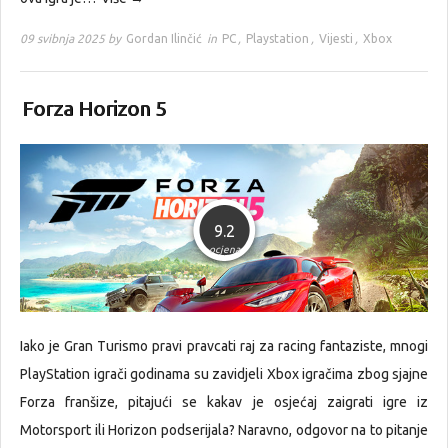
09 svibnja 2025 by
Gordan Ilinčić
in
PC
,
Playstation
,
Vijesti
,
Xbox
Forza Horizon 5
9.2
ocjena
Iako je Gran Turismo pravi pravcati raj za racing fantaziste, mnogi
PlayStation igrači godinama su zavidjeli Xbox igračima zbog sjajne
Forza franšize, pitajući se kakav je osjećaj zaigrati igre iz
Motorsport ili Horizon podserijala? Naravno, odgovor na to pitanje