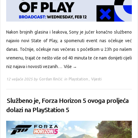
Nakon brojnih glasina i leakova, Sony je jučer konačno službeno
najavio novi State of Play, a spomenuti event nas očekuje već
danas. Točnije, očekuje nas večeras s početkom u 23h po našem
vremenu, trajat će nešto više od 40 minuta te će nam donijeti cijeli
niz najava i novosti vezanih…
Više →
12 veljače 2025 by
Gordan Ilinčić
in
Playstation
,
Vijesti
Službeno je, Forza Horizon 5 ovoga proljeća
dolazi na PlayStation 5