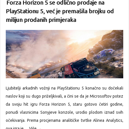
Forza Horizon 5 se odlično prodaje na
PlayStationu 5, već je premašila brojku od
milijun prodanih primjeraka
Ljubitelji arkadnih vožnji na PlayStationu 5 konačno su dočekali
naslov koji su dugo priželjkivali, a čini se da je Microsoftov potez
da svoju hit igru Forza Horizon 5, staru gotovo četiri godine,
ponudi vlasnicima Sonyjeve konzole, urodio plodom iznad svih
očekivanja. Prema procjenama analitičke tvrtke Alinea Analytics,
ova igra je…
Više →