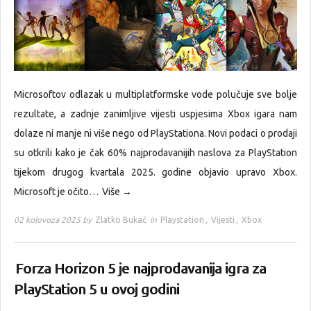
Microsoftov odlazak u multiplatformske vode polučuje sve bolje
rezultate, a zadnje zanimljive vijesti uspjesima Xbox igara nam
dolaze ni manje ni više nego od PlayStationa. Novi podaci o prodaji
su otkrili kako je čak 60% najprodavanijih naslova za PlayStation
tijekom drugog kvartala 2025. godine objavio upravo Xbox.
Microsoft je očito…
Više →
02 kolovoza 2025 by
Zlatko Bukač
in
Playstation
,
Vijesti
,
Xbox
Forza Horizon 5 je najprodavanija igra za
PlayStation 5 u ovoj godini