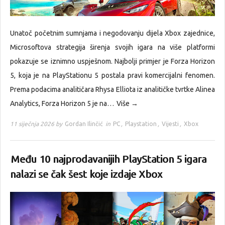
Unatoč početnim sumnjama i negodovanju dijela Xbox zajednice,
Microsoftova strategija širenja svojih igara na više platformi
pokazuje se iznimno uspješnom. Najbolji primjer je Forza Horizon
5, koja je na PlayStationu 5 postala pravi komercijalni fenomen.
Prema podacima analitičara Rhysa Elliota iz analitičke tvrtke Alinea
Analytics, Forza Horizon 5 je na…
Više →
11 siječnja 2026 by
Gordan Ilinčić
in
PC
,
Playstation
,
Vijesti
,
Xbox
Među 10 najprodavanijih PlayStation 5 igara
nalazi se čak šest koje izdaje Xbox