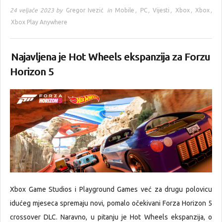
24 veljače 2023 by
Gregor Ivezić
in
Mobile
,
PC
,
Vijesti
,
Xbox
,
Xbox
,
Xbox Play Anywhere
Najavljena je Hot Wheels ekspanzija za Forzu
Horizon 5
Xbox Game Studios i Playground Games već za drugu polovicu
idućeg mjeseca spremaju novi, pomalo očekivani Forza Horizon 5
crossover DLC. Naravno, u pitanju je Hot Wheels ekspanzija, o