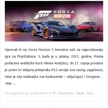
Vjerovali ili ne, Forza Horizon 5 trenutno važi za najprodavaniju
igra na PlayStationu 5, kada je u pitanju 2025. godina. Prema
podacima analitičke kuće Alinea Analytics, do 21. srpnja prodano
je preko tri milijuna primjeraka PS5 verzije ove racing uspješnice,
čime je ista nadmašila sve konkurente – uključujući i Sonyjeve…
Više →
23 srpnja 2025 by
Gordan Ilinčić
in
PC
,
Playstation
,
Vijesti
,
Xbox