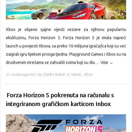
Xbox je objavio sjajne vijesti vezane za njihovu popularnu
ekskluzivu, Forza Horizon 5. Forza Horizon 5 je imala najveći
launch u povijesti Xboxa, sa preko 10 milijuna igrača/ica koji su već
zaigrali igru tijekom prvoga tjedna. Playground Games i Xbox su na
društvenim mrežama se zahvalili svima koji su dio…
Više →
21 studenoga 2021 by
Zlatko Bukač
in
Vijesti
,
Xbox
Forza Horizon 5 pokrenuta na računalu s
integriranom grafičkom karticom Inbox