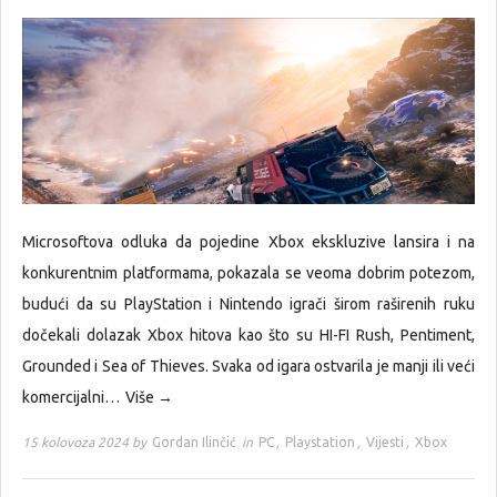
Microsoftova odluka da pojedine Xbox ekskluzive lansira i na
konkurentnim platformama, pokazala se veoma dobrim potezom,
budući da su PlayStation i Nintendo igrači širom raširenih ruku
dočekali dolazak Xbox hitova kao što su HI-FI Rush, Pentiment,
Grounded i Sea of Thieves. Svaka od igara ostvarila je manji ili veći
komercijalni…
Više →
15 kolovoza 2024 by
Gordan Ilinčić
in
PC
,
Playstation
,
Vijesti
,
Xbox