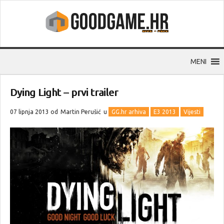
MENI
Dying Light – prvi trailer
07 lipnja 2013 od
Martin Perušić
u
GG.hr arhiva
E3 2013
Vijesti