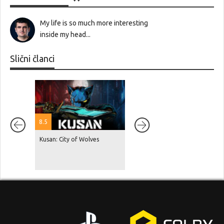
My life is so much more interesting
inside my head...
Slični članci
8.5
Kusan: City of Wolves
Red Dead Redemption 2 je
dosegnuo 87 milijuna
prodanih primjeraka, GTA V je
na čak 230 milijuna!