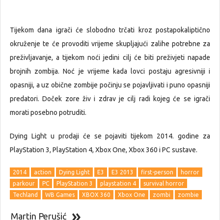
Tijekom dana igrači će slobodno trčati kroz postapokaliptično
okruženje te će provoditi vrijeme skupljajući zalihe potrebne za
preživljavanje, a tijekom noći jedini cilj će biti preživjeti napade
brojnih zombija. Noć je vrijeme kada lovci postaju agresivniji i
opasniji, a uz obične zombije počinju se pojavljivati i puno opasniji
predatori. Doček zore živ i zdrav je cilj radi kojeg će se igrači
morati posebno potruditi.
Dying Light u prodaji će se pojaviti tijekom 2014. godine za
PlayStation 3, PlayStation 4, Xbox One, Xbox 360 i PC sustave.
2014
action
Dying Light
E3
E3 2013
first-person
horror
parkour
PC
PlayStation 3
playstation 4
survival horror
Techland
WB Games
XBOX 360
Xbox One
zombi
zombie
Martin Perušić