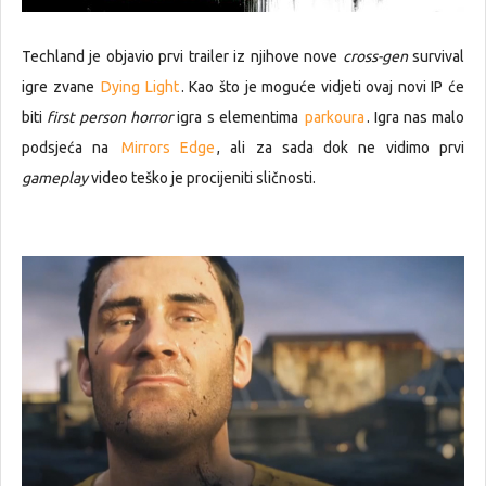
Techland je objavio prvi trailer iz njihove nove
cross-gen
survival
igre zvane
Dying Light
. Kao što je moguće vidjeti ovaj novi IP će
biti
first person horror
igra s elementima
parkoura
. Igra nas malo
podsjeća na
Mirrors Edge
, ali za sada dok ne vidimo prvi
gameplay
video teško je procijeniti sličnosti.