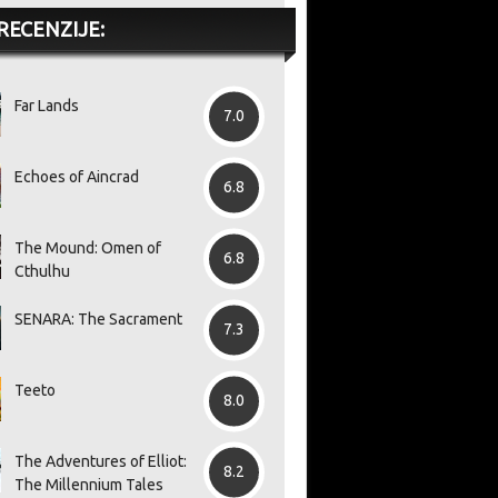
RECENZIJE:
Far Lands
7.0
Echoes of Aincrad
6.8
The Mound: Omen of
6.8
Cthulhu
SENARA: The Sacrament
7.3
Teeto
8.0
The Adventures of Elliot:
8.2
The Millennium Tales