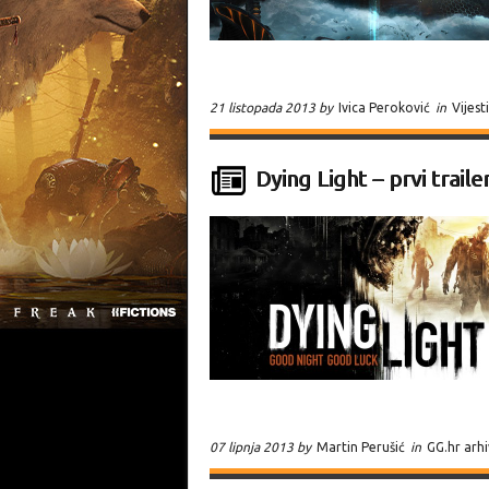
21 listopada 2013 by
Ivica Peroković
in
Vijesti
Dying Light – prvi traile
07 lipnja 2013 by
Martin Perušić
in
GG.hr arh