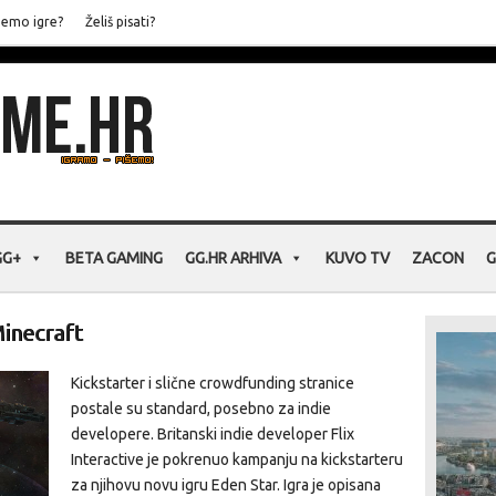
jemo igre?
Želiš pisati?
GG+
BETA GAMING
GG.HR ARHIVA
KUVO TV
ZACON
G
Minecraft
Kickstarter i slične crowdfunding stranice
postale su standard, posebno za indie
developere. Britanski indie developer Flix
Interactive je pokrenuo kampanju na kickstarteru
za njihovu novu igru Eden Star. Igra je opisana