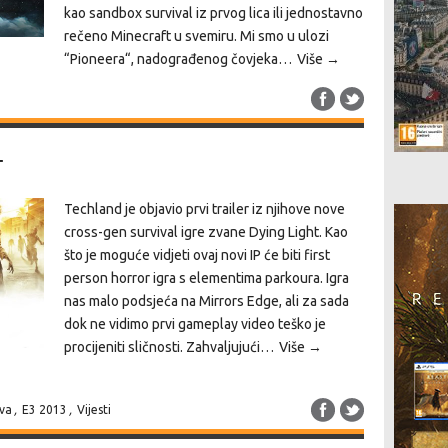
kao sandbox survival iz prvog lica ili jednostavno
rečeno Minecraft u svemiru. Mi smo u ulozi
“Pioneera“, nadograđenog čovjeka…
Više →
r
Techland je objavio prvi trailer iz njihove nove
cross-gen survival igre zvane Dying Light. Kao
što je moguće vidjeti ovaj novi IP će biti first
person horror igra s elementima parkoura. Igra
nas malo podsjeća na Mirrors Edge, ali za sada
dok ne vidimo prvi gameplay video teško je
procijeniti sličnosti. Zahvaljujući…
Više →
iva
,
E3 2013
,
Vijesti