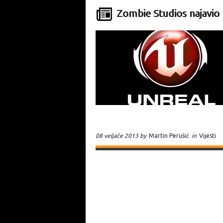
Zombie Studios najavio 
08 veljače 2013 by
Martin Perušić
in
Vijesti