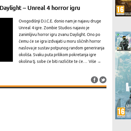
Daylight – Unreal 4 horror igru
Ovogodišnji D.I.C.E. donio nam je najavu druge
Unreal 4 igre. Zombie Studios najavio je
zanimljivu horror igru zvanu Daylight. Ono po
čemu će se igra izdvajati u moru sličnih horror
naslova je sustav potpunog random generiranja
okoliša. Svaku puta prilikom pokretanja igre
okolina tj. sobe će biti različite te će…
Više →