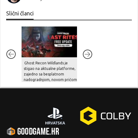
Slični članci
Ghost Recon Wildlands je
Portovi prvih dviju Call of
stigao na aktualne platforme,
Duty: Black Ops igara za
zajedno sa besplatnom
PlayStation zaradili su pola
nadogradnjom, novom pričom
milijarde dolara za manje od
i naprednim opcijama
mjesec dana!