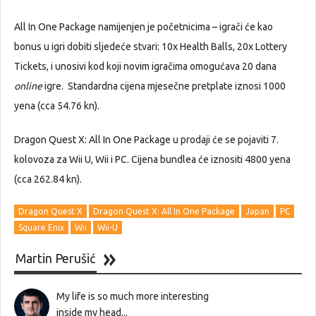
All In One Package namijenjen je početnicima – igrači će kao
bonus u igri dobiti sljedeće stvari: 10x Health Balls, 20x Lottery
Tickets, i unosivi kod koji novim igračima omogućava 20 dana
online
igre. Standardna cijena mjesečne pretplate iznosi 1000
yena (cca 54.76 kn).
Dragon Quest X: All In One Package u prodaji će se pojaviti 7.
kolovoza za Wii U, Wii i PC. Cijena bundlea će iznositi 4800 yena
(cca 262.84 kn).
Dragon Quest X
Dragon Quest X: All In One Package
Japan
PC
Square Enix
Wii
Wii-U
Martin Perušić
My life is so much more interesting
inside my head...