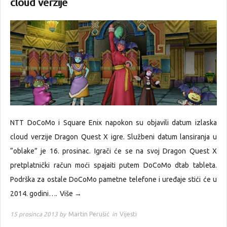
cloud verzije
NTT DoCoMo i Square Enix napokon su objavili datum izlaska
cloud verzije Dragon Quest X igre. Službeni datum lansiranja u
“oblake” je 16. prosinac. Igrači će se na svoj Dragon Quest X
pretplatnički račun moći spajaiti putem DoCoMo dtab tableta.
Podrška za ostale DoCoMo pametne telefone i uređaje stići će u
2014. godini….
Više →
15 prosinca 2013 by
Martin Perušić
in
Vijesti