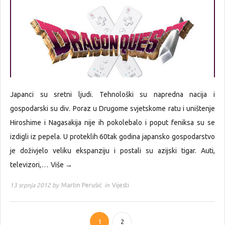
Japanci su sretni ljudi. Tehnološki su napredna nacija i
gospodarski su div. Poraz u Drugome svjetskome ratu i uništenje
Hiroshime i Nagasakija nije ih pokolebalo i poput feniksa su se
izdigli iz pepela. U proteklih 60tak godina japansko gospodarstvo
je doživjelo veliku ekspanziju i postali su azijski tigar. Auti,
televizori,…
Više →
13 srpnja 2012 by
Martin Perušić
in
Vijesti
1
2