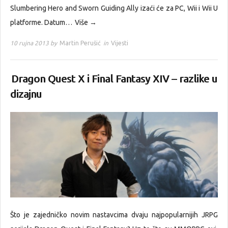
Slumbering Hero and Sworn Guiding Ally izaći će za PC, Wii i Wii U
platforme. Datum…
Više →
10 rujna 2013 by
Martin Perušić
in
Vijesti
Dragon Quest X i Final Fantasy XIV – razlike u
dizajnu
Što je zajedničko novim nastavcima dvaju najpopularnijih JRPG