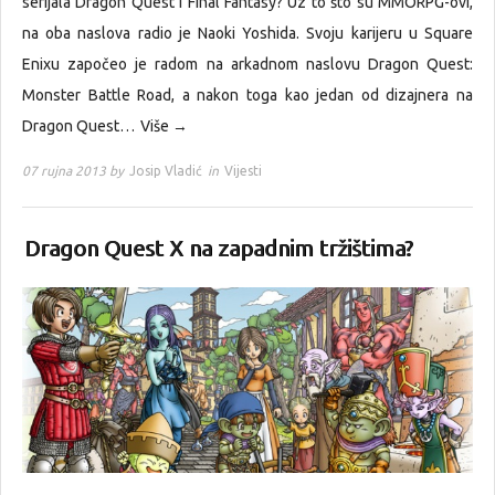
serijala Dragon Quest i Final Fantasy? Uz to što su MMORPG-ovi,
na oba naslova radio je Naoki Yoshida. Svoju karijeru u Square
Enixu započeo je radom na arkadnom naslovu Dragon Quest:
Monster Battle Road, a nakon toga kao jedan od dizajnera na
Dragon Quest…
Više →
07 rujna 2013 by
Josip Vladić
in
Vijesti
Dragon Quest X na zapadnim tržištima?