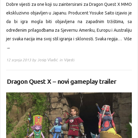
Dobre vijesti za one koji su zaintersirani za Dragon Quest X MMO
ekskluzivno objavljen u Japanu. Producent Yosuke Saito izjavio je
da bi igra mogla biti objavljena na zapadnim tržištima, sa
određenim prilagodbama za Sjevernu Ameriku, Europu i Australiju
jer svaka nacija ima svoj stil igranja i sklonosti. Svaka regija…
Više
→
12 srpnja 2013 by
Josip Vladić
in
Vijesti
Dragon Quest X – novi gameplay trailer