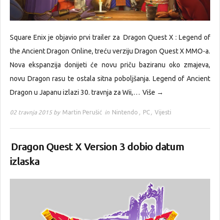
Square Enix je objavio prvi trailer za Dragon Quest X : Legend of
the Ancient Dragon Online, treću verziju Dragon Quest X MMO-a.
Nova ekspanzija donijeti će novu priču baziranu oko zmajeva,
novu Dragon rasu te ostala sitna poboljšanja. Legend of Ancient
Dragon u Japanu izlazi 30. travnja za Wii,…
Više →
02 travnja 2015 by
Martin Perušić
in
Nintendo
,
PC
,
Vijesti
Dragon Quest X Version 3 dobio datum
izlaska