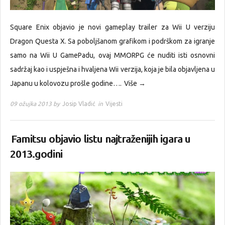
Square Enix objavio je novi gameplay trailer za Wii U verziju
Dragon Questa X. Sa poboljšanom grafikom i podrškom za igranje
samo na Wii U GamePadu, ovaj MMORPG će nuditi isti osnovni
sadržaj kao i uspješna i hvaljena Wii verzija, koja je bila objavljena u
Japanu u kolovozu prošle godine….
Više →
09 ožujka 2013 by
Josip Vladić
in
Vijesti
Famitsu objavio listu najtraženijih igara u
2013.godini