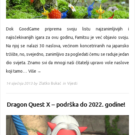
Dok GoodGame priprema svoju listu najzanimljivijih i
najisčekivanijih igara za ovu godinu, Famitsu je već objavio svoju.
Na njoj se nalazi 30 naslova, većinom koncetriranih na japansko
tržište, no, svejedno, zanimljivo za pogledati čemu se raduje jedan
dio svijeta. Znamo svi da mnogi naši čitatelji upravo vole naslove
koji tamo…
Više →
14 siječnja 2013 by
Zlatko Bukač
in
Vijesti
Dragon Quest X – podrška do 2022. godine!