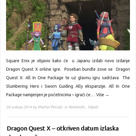
Square Enix je objavio kako će u Japanu izdati novo izdanje
Dragon Quest X online igre. Poseban bundle zove se Dragon
Quest X: All In One Package te uz glavnu igru sadržava The
Slumbering Hero i Sworn Guiding Ally ekspanzije. All In One
Package namijenjen je početnicima – igrači će…
Više →
28 svibnja 2014 by
Martin Perušić
in
Nintendo
,
Vijesti
Dragon Quest X – otkriven datum izlaska