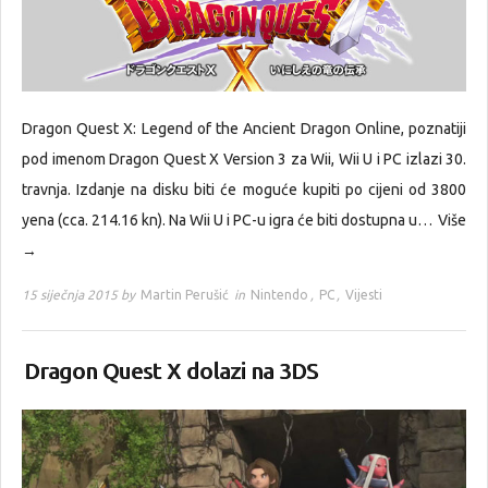
Dragon Quest X: Legend of the Ancient Dragon Online, poznatiji
pod imenom Dragon Quest X Version 3 za Wii, Wii U i PC izlazi 30.
travnja. Izdanje na disku biti će moguće kupiti po cijeni od 3800
yena (cca. 214.16 kn). Na Wii U i PC-u igra će biti dostupna u…
Više
→
15 siječnja 2015 by
Martin Perušić
in
Nintendo
,
PC
,
Vijesti
Dragon Quest X dolazi na 3DS