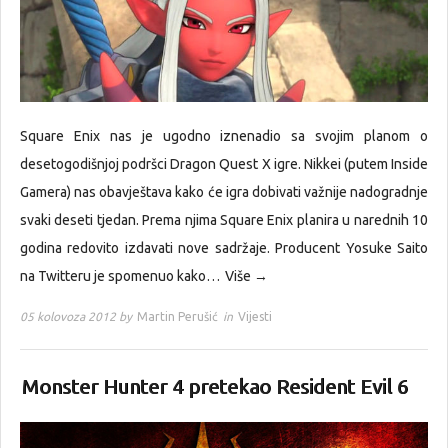
Square Enix nas je ugodno iznenadio sa svojim planom o
desetogodišnjoj podršci Dragon Quest X igre. Nikkei (putem Inside
Gamera) nas obavještava kako će igra dobivati važnije nadogradnje
svaki deseti tjedan. Prema njima Square Enix planira u narednih 10
godina redovito izdavati nove sadržaje. Producent Yosuke Saito
na Twitteru je spomenuo kako…
Više →
05 kolovoza 2012 by
Martin Perušić
in
Vijesti
Monster Hunter 4 pretekao Resident Evil 6