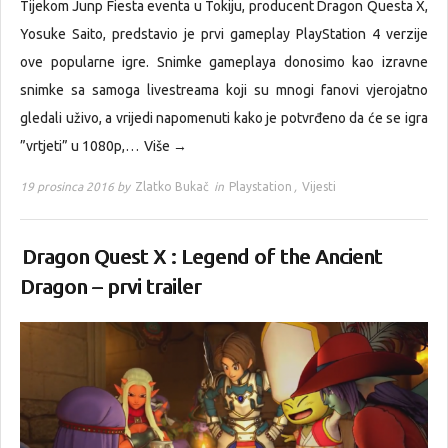
Tijekom Junp Fiesta eventa u Tokiju, producent Dragon Questa X,
Yosuke Saito, predstavio je prvi gameplay PlayStation 4 verzije
ove popularne igre. Snimke gameplaya donosimo kao izravne
snimke sa samoga livestreama koji su mnogi fanovi vjerojatno
gledali uživo, a vrijedi napomenuti kako je potvrđeno da će se igra
”vrtjeti” u 1080p,…
Više →
19 prosinca 2016 by
Zlatko Bukač
in
Playstation
,
Vijesti
Dragon Quest X : Legend of the Ancient
Dragon – prvi trailer