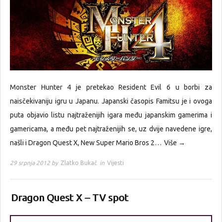
Monster Hunter 4 je pretekao Resident Evil 6 u borbi za
naisčekivaniju igru u Japanu. Japanski časopis Famitsu je i ovoga
puta objavio listu najtraženijih igara među japanskim gamerima i
gamericama, a među pet najtraženijih se, uz dvije navedene igre,
našli i Dragon Quest X, New Super Mario Bros 2…
Više →
29 srpnja 2012 by
Zlatko Bukač
in
Vijesti
Dragon Quest X – TV spot