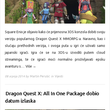
Square Enix je objavio kako će prijenosna 3DS konzola dobiti svoju
verziju popularnog Dragon Quest X MMORPG-a. Naravno, kao i
slučaju prethodnih verzija, i ovoga puta u igri će uživati samo
japanski igrači. Igra će se na 3DS-u izvoditi putem cloud
streaminga, te će igraći moći normalno proživljavati epsku
avanturu s…
Više →
08 srpnja 2014 by
Martin Perušić
in
Vijesti
Dragon Quest X: All In One Package dobio
datum izlaska