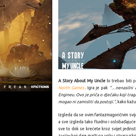
A Story About My Uncle
bi trebao biti
North Games
.
Igra je pak
“…nenasilni av
Engineu. Ovo je priča o dječaku koji trag
mogao ni zamisliti da postoji.”
, kako kažu
Izgleda da se ovim fantazmagoričnim svi
a sve izgleda tako fluidno i oslobađajuće
sve to dok se krećete kroz svijet jedinst
trailer
koji daje mašti na volju i stvara is