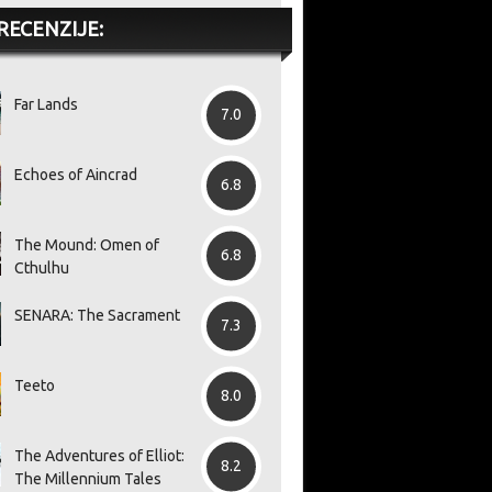
RECENZIJE:
Far Lands
7.0
Echoes of Aincrad
6.8
The Mound: Omen of
6.8
Cthulhu
SENARA: The Sacrament
7.3
Teeto
8.0
The Adventures of Elliot:
akon
Ghost Recon Wildlands je
Portovi prvih dviju Call of
Ro
8.2
The Millennium Tales
 razmatra
stigao na aktualne
Duty: Black Ops igara za
pr