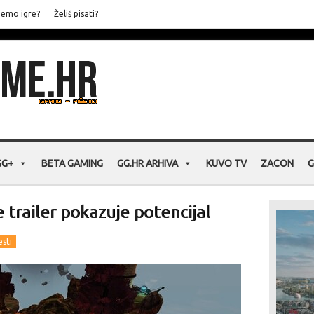
jemo igre?
Želiš pisati?
GG+
BETA GAMING
GG.HR ARHIVA
KUVO TV
ZACON
G
trailer pokazuje potencijal
esti