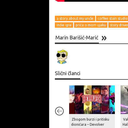
a story about my uncle
coffee stain studio
Indie igre
priča o mom ujaku
story drive
Marin Barišić-Marić
Slični članci
Zbogom burzi i pritisku
Va
dioničara – Devolver
Hal