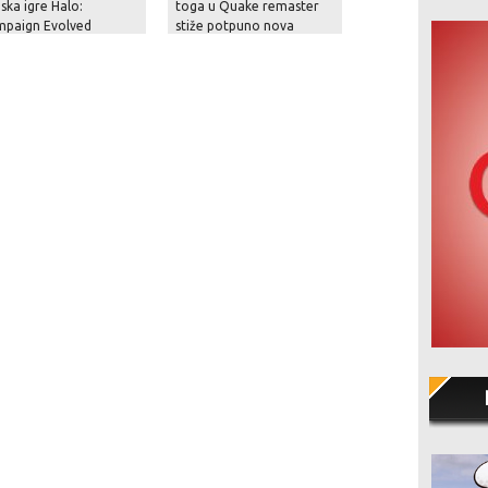
aska igre Halo:
toga u Quake remaster
prodaju BioWarea 
mpaign Evolved
stiže potpuno nova
njegovih kultnih fr
epizoda s 19 nivoa!