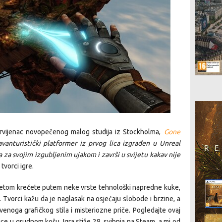
 prvijenac novopečenog malog studija iz Stockholma,
Gone
anturistički platformer iz prvog lica izgrađen u Unreal
a za svojim izgubljenim ujakom i završi u svijetu kakav nije
 tvorci igre.
jetom krećete putem neke vrste tehnološki napredne kuke,
. Tvorci kažu da je naglasak na osjećaju slobode i brzine, a
venoga grafičkog stila i misteriozne priče. Pogledajte ovaj
krice u grudnom košu. Igra stiže 28. svibnja na Steam, a mi od