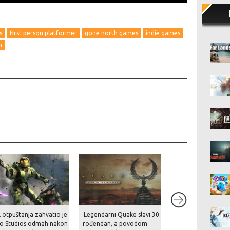
s
first person platformer
gone north games
indie games
n
l otpuštanja zahvatio je
Legendarni Quake slavi 30.
Radikalni rezovi n
o Studios odmah nakon
rođendan, a povodom
privatizacije – EA