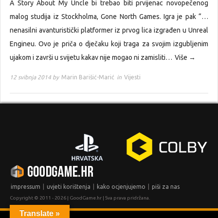
A Story About My Uncle bi trebao biti prvijenac novopečenog
malog studija iz Stockholma, Gone North Games. Igra je pak “…
nenasilni avanturistički platformer iz prvog lica izgrađen u Unreal
Engineu. Ovo je priča o dječaku koji traga za svojim izgubljenim
ujakom i završi u svijetu kakav nije mogao ni zamisliti…
Više →
12 svibnja 2014 by
Marin Barišić-Marić
in
Vijesti
|
|
|
impressum
uvjeti korištenja
kako ocjenjujemo
piši za nas
Copyright © 2011 - 2026 | GoodGame.hr | Sva prava pridržana.
Translate »