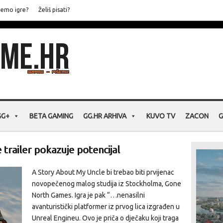
jemo igre?
Želiš pisati?
GG+
BETA GAMING
GG.HR ARHIVA
KUVO TV
ZACON
G
trailer pokazuje potencijal
A Story About My Uncle bi trebao biti prvijenac
novopečenog malog studija iz Stockholma, Gone
North Games. Igra je pak “…nenasilni
avanturistički platformer iz prvog lica izgrađen u
Unreal Engineu. Ovo je priča o dječaku koji traga