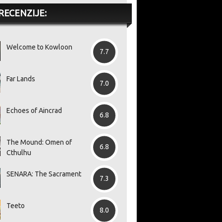
RECENZIJE:
Welcome to Kowloon
7.7
Far Lands
7.0
Echoes of Aincrad
6.8
The Mound: Omen of
6.8
Cthulhu
SENARA: The Sacrament
7.3
Teeto
8.0