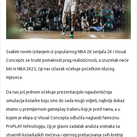
Svakim novim izdanjem iz popularnog NBA 2K serijala 2K i Visual
Concepts se trude pomaknuti prag realističnosti, a izuzetak neće
biti ni NBA 2K25, čiji nas izlazak očekuje početkom idućeg
mjeseca.
Da nas još jednom očekuje prezentacijski najautentičnija
simulacija košarke koju smo do sada mogli vidjeti, najbolji dokaz
imamo u premijernom gameplay traileru koji je pred nama, a u
kojem je ekipa iz Visual Concepta odlučila naglasiti famoznu
ProPLAY tehnologiju, čiji je glavni zadatak analiza snimaka sa
stvarnih košarkaških mečeva i vjernog prebacivanja svih kretnji