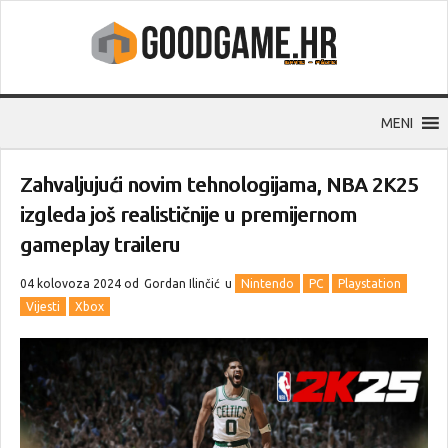
MENI
Zahvaljujući novim tehnologijama, NBA 2K25
izgleda još realističnije u premijernom
gameplay traileru
04 kolovoza 2024 od
Gordan Ilinčić
u
Nintendo
PC
Playstation
Vijesti
Xbox