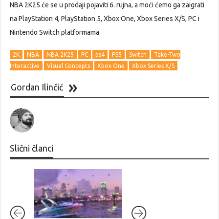
NBA 2K25 će se u prodaji pojaviti 6. rujna, a moći ćemo ga zaigrati
na PlayStation 4, PlayStation 5, Xbox One, Xbox Series X/S, PC i
Nintendo Switch platformama.
2K
NBA
NBA 2K25
PC
ps4
PS5
Switch
Take-Two
Interactive
Visual Concepts
Xbox One
Xbox Series X/S
Gordan Ilinčić
Slični članci