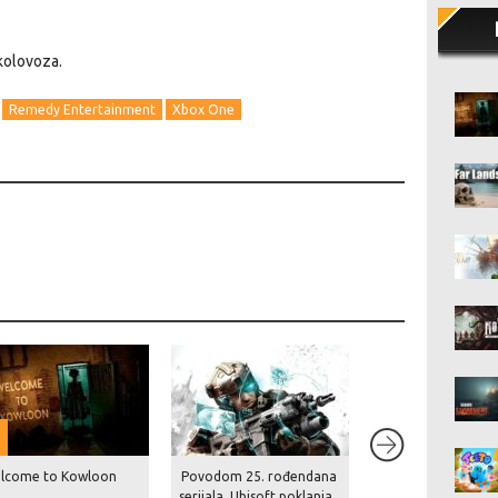
kolovoza.
Remedy Entertainment
Xbox One
lcome to Kowloon
Povodom 25. rođendana
Zbogom burzi i pri
serijala, Ubisoft poklanja
dioničara – Devolv