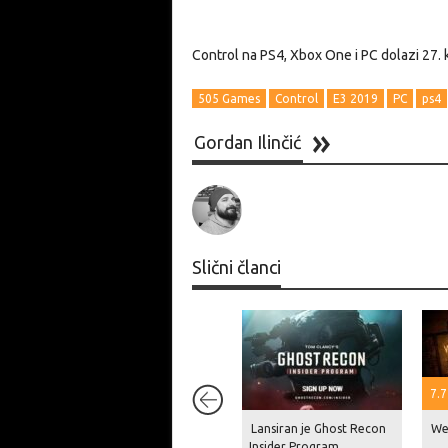
Control na PS4, Xbox One i PC dolazi 27. 
505 Games
Control
E3 2019
PC
ps4
Gordan Ilinčić
Slični članci
7.7
Lansiran je Ghost Recon
We
Insider Program,