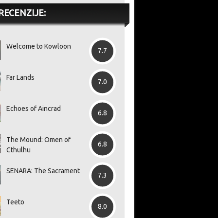
RECENZIJE:
Welcome to Kowloon
7.7
Far Lands
7.0
Echoes of Aincrad
6.8
The Mound: Omen of
6.8
Cthulhu
SENARA: The Sacrament
7.3
Teeto
8.0
tisku
Val otpuštanja zahvatio je
Legendarni Quake slavi 30.
Ra
er
Halo Studios odmah nakon
rođendan, a povodom
pr