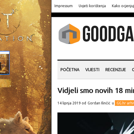
Impressum
Uvjeti korištenja
Kako ocjenju
POČETNA
VIJESTI
RECENZIJE
Vidjeli smo novih 18 m
14 lipnja 2019 od
Gordan Ilinčić
u
GG.hr arhi