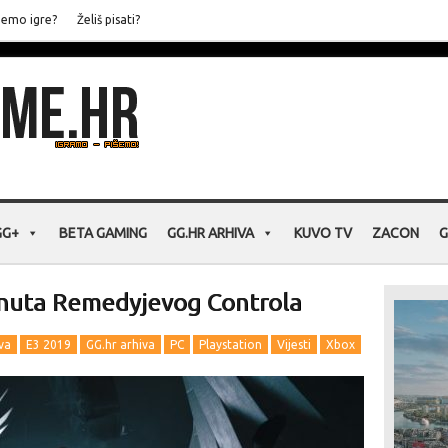
jemo igre?
Želiš pisati?
GG+
BETA GAMING
GG.HR ARHIVA
KUVO TV
ZACON
G
inuta Remedyjevog Controla
va
E3 2019
GG.hr arhiva
PC
Playstation
Vijesti
Xbox