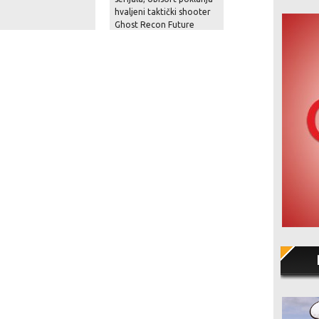
hvaljeni taktički shooter
Digital se vraća u 
Ghost Recon Future
vode
Soldier i nudi velike
popuste