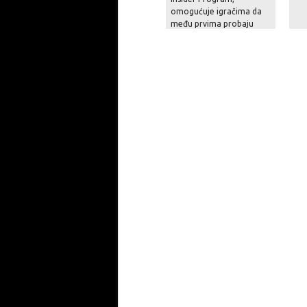
omogućuje igračima da
među prvima probaju
potpuno novu igru iz
serijala