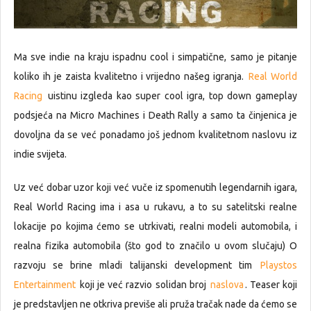
Ma sve indie na kraju ispadnu cool i simpatične, samo je pitanje
koliko ih je zaista kvalitetno i vrijedno našeg igranja.
Real World
Racing
uistinu izgleda kao super cool igra, top down gameplay
podsjeća na Micro Machines i Death Rally a samo ta činjenica je
dovoljna da se već ponadamo još jednom kvalitetnom naslovu iz
indie svijeta.
Uz već dobar uzor koji već vuče iz spomenutih legendarnih igara,
Real World Racing ima i asa u rukavu, a to su satelitski realne
lokacije po kojima ćemo se utrkivati, realni modeli automobila, i
realna fizika automobila (što god to značilo u ovom slučaju) O
razvoju se brine mladi talijanski development tim
Playstos
Entertainment
koji je već razvio solidan broj
naslova
. Teaser koji
je predstavljen ne otkriva previše ali pruža tračak nade da ćemo se