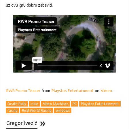
uz ovu igru dobro zabaviti.
RWR Promo Teaser
from
Playstos Entertainment
on
Vimeo
.
Death Rally
indie
Micro Machines
PC
Playstos Entertainment
racing
Real World Racing
windows
Gregor Ivezić