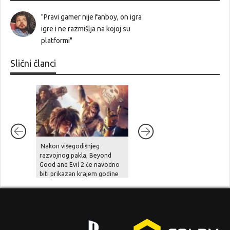
"Pravi gamer nije fanboy, on igra
igre i ne razmišlja na kojoj su
platformi"
Slični članci
Nakon višegodišnjeg
Unutarnji problemi i
razvojnog pakla, Beyond
preopterećenje usporili su
Good and Evil 2 će navodno
Halo Studios, Halo 2 Remake
biti prikazan krajem godine
je pod znakom pitanja