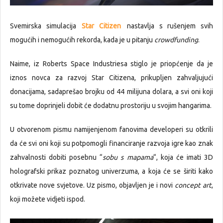
Svemirska simulacija
Star Citizen
nastavlja s rušenjem svih
mogućih i nemogućih rekorda, kada je u pitanju
crowdfunding
.
Naime, iz Roberts Space Industriesa stiglo je priopćenje da je
iznos novca za razvoj Star Citizena, prikupljen zahvaljujući
donacijama, sadaprešao brojku od 44 milijuna dolara, a svi oni koji
su tome doprinjeli dobit će dodatnu prostoriju u svojim hangarima.
U otvorenom pismu namijenjenom fanovima developeri su otkrili
da će svi oni koji su potpomogli financiranje razvoja igre kao znak
zahvalnosti dobiti posebnu “
sobu s mapama
“, koja će imati 3D
holografski prikaz poznatog univerzuma, a koja će se širiti kako
otkrivate nove svjetove. Uz pismo, objavljen je i novi
concept art
,
koji možete vidjeti ispod.