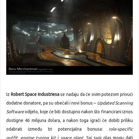
Iz
Robert Space Industriesa
se nadaju da će ovim potezom privući
dodatne donatore, pa su obećali i novi bonus –
Updated Scanning
Software
odijelo, koje će biti dostupno nakon što financirani iznos
dostigne 46 milijuna dolara, a nakon toga igrači će dobiti priliku
odabrati između tri potencijalna bonusa:
role-specific
outfit
,
engine tuning kit
i
space plant
. Svi svoj glas mogu dati