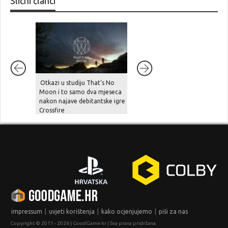
Slični članci
Otkazi u studiju That’s No
SAD vraća Sonyju više od 500
Moon i to samo dva mjeseca
milijuna dolara zbog ilegalnih
nakon najave debitantske igre
carina, “oštećeni” igrači već
Crossfire
pripremaju kolektivnu tužbu…
|
|
|
impressum
uvjeti korištenja
kako ocjenjujemo
piši za nas
Copyright © 2011 - 2026 | GoodGame.hr | Sva prava pridržana.