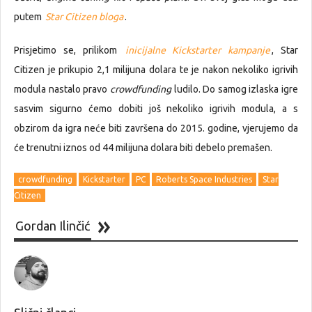
putem
Star Citizen bloga
.
Prisjetimo se, prilikom
inicijalne Kickstarter kampanje
, Star
Citizen je prikupio 2,1 milijuna dolara te je nakon nekoliko igrivih
modula nastalo pravo
crowdfunding
ludilo. Do samog izlaska igre
sasvim sigurno ćemo dobiti još nekoliko igrivih modula, a s
obzirom da igra neće biti završena do 2015. godine, vjerujemo da
će trenutni iznos od 44 milijuna dolara biti debelo premašen.
crowdfunding
Kickstarter
PC
Roberts Space Industries
Star
Citizen
Gordan Ilinčić