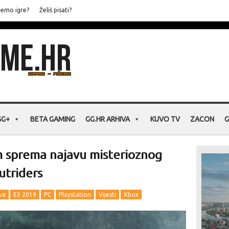
jemo igre?
Želiš pisati?
GG+
BETA GAMING
GG.HR ARHIVA
KUVO TV
ZACON
G
m sprema najavu misterioznog
utriders
va
E3 2019
PC
Playstation
Vijesti
Xbox