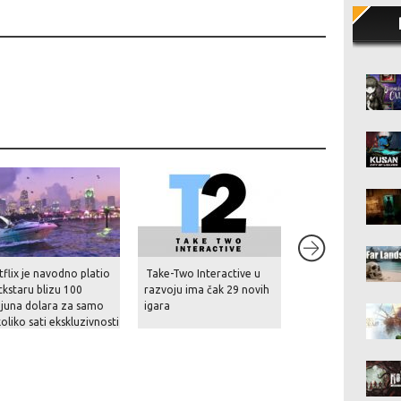
8.5
flix je navodno platio
Take-Two Interactive u
Kusan: City of Wol
kstaru blizu 100
razvoju ima čak 29 novih
ijuna dolara za samo
igara
oliko sati ekskluzivnosti
kaza GTA VI