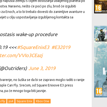
ji napušta zemlju s ciljem dostizanja udaljenog planeta po
stva. Naravno, nešto će poći po zlu, brod će izgubiti
 za Enoch, a to bi trebalo dovesti do zanimljive avanture u
svijet u cilju uspostavljanja izgubljenog kontakta sa
ryostasis wake-up procedure
10.19 <<<
#SquareEnixE3
#E32019
tter.com/VVIo3CEazj
(@Outriders)
June 3, 2019
arenje, no šuška se da bi se zapravo moglo raditi o ranije
ple Can Fly. Srećom, od Square Enixove E3 press
a, pa će mnogo toga biti jasnije.
 Fly
ps4
Square Enix
Xbox One