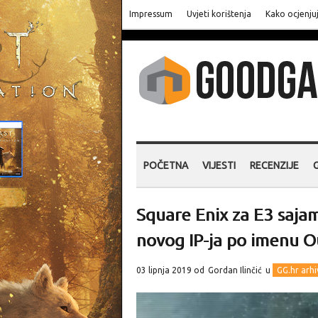
Impressum
Uvjeti korištenja
Kako ocjenju
POČETNA
VIJESTI
RECENZIJE
Square Enix za E3 saja
novog IP-ja po imenu O
03 lipnja 2019 od
Gordan Ilinčić
u
GG.hr arhi