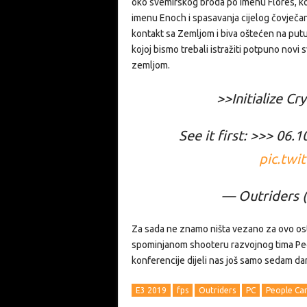
oko svemirskog broda po imenu Flores, ko
imenu Enoch i spasavanja cijelog čovječan
kontakt sa Zemljom i biva oštećen na putu
kojoj bismo trebali istražiti potpuno novi 
zemljom.
>>Initialize C
See it first: >>> 06.
pic.twi
— Outriders 
Za sada ne znamo ništa vezano za ovo ostv
spominjanom shooteru razvojnog tima Peo
konferencije dijeli nas još samo sedam dan
E3 2019
fps
Outriders
PC
People Can