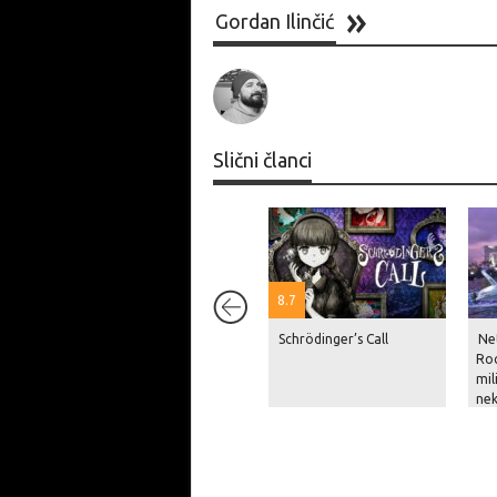
Gordan Ilinčić
Slični članci
8.7
Schrödinger’s Call
Net
Roc
mil
nek
pri