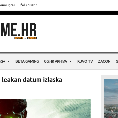
jemo igre?
Želiš pisati?
GG+
BETA GAMING
GG.HR ARHIVA
KUVO TV
ZACON
G
 – leakan datum izlaska