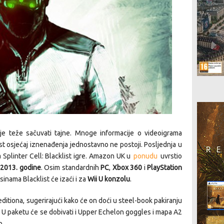
je teže sačuvati tajne. Mnoge informacije o videoigrama
ost osjećaj iznenađenja jednostavno ne postoji. Posljednja u
 Splinter Cell: Blacklist igre. Amazon UK u
ponudu
uvrstio
 2013. godine
. Osim standardnih
PC
,
Xbox 360
i
PlayStation
inama Blacklist će izaći i za
Wii U konzolu
.
 editiona, sugerirajući kako će on doći u steel-book pakiranju
u. U paketu će se dobivati i Upper Echelon goggles i mapa A2
b.