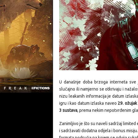
U današnje doba brzoga interneta sve 
slučajno ili namjerno se otkrivaju i nažal
nizu leakanih informacija je datum izlaska
igru i kao datum izlaska naveo
29. ožujak
3 sustava
, prema nekim nepotvrđenim glas
Zanimljivo je što su naveli sadržaj limited
i sadržavati dodatna odijela i bonus misij
formata područja na kojem se odvija suko