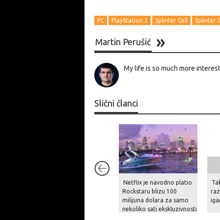
PC
PlayStation 3
Splinter Cell
Splinter C
Martin Perušić
My life is so much more interest
Slični članci
Netflix je navodno platio
Ta
Rockstaru blizu 100
raz
milijuna dolara za samo
iga
nekoliko sati ekskluzivnosti
prikaza GTA VI