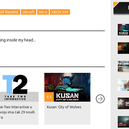
ell Blacklist
Ubisoft
Wii-U
XBOX 360
ing inside my head...
8.5
ke-Two Interactive u
Kusan: City of Wolves
Red Dead Redempt
voju ima čak 29 novih
dosegnuo 87 milij
ra
prodanih primjera
V je na čak 230 mil