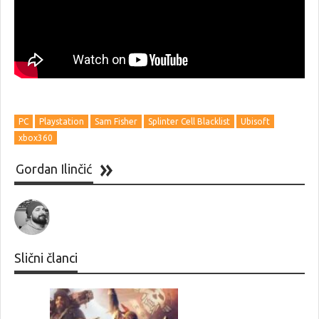
PC
Playstation
Sam Fisher
Splinter Cell Blacklist
Ubisoft
xbox360
Gordan Ilinčić
Slični članci