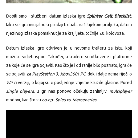
Dobili smo i službeni datum izlaska igre
Splinter Cell: Blacklist
.
Iako se igra inicijalno u prodaji trebala naći tijekom proljeća, datum
njezinog izlaska pomaknut je za kraj ljeta, točnije 20. kolovoza.
Datum izlaska igre otkriven je u novome traileru za istu, koji
možete vidjeti ispod. Također, u traileru su otkrivene i platforme
za koje će se igra pojaviti. Kao što je i od ranije bilo poznato, igra će
se pojaviti za
PlayStation 3
,
Xbox360
i
PC
, dok i dalje nema riječi o
Wii U
verziji, o kojoj su u posljednje vrijeme kružile glasine. Pored
single playera
, u igri nas ponovo očekuju zanimljivi
multiplayer
modovi, kao što su
co-op
i
Spies vs. Mercenaries
.