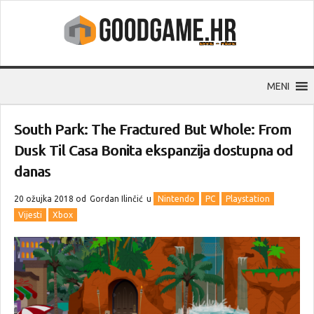
MENI
South Park: The Fractured But Whole: From
Dusk Til Casa Bonita ekspanzija dostupna od
danas
20 ožujka 2018 od
Gordan Ilinčić
u
Nintendo
PC
Playstation
Vijesti
Xbox