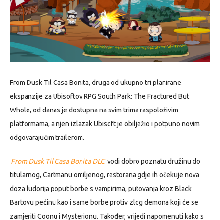
From Dusk Til Casa Bonita, druga od ukupno tri planirane
ekspanzije za Ubisoftov RPG South Park: The Fractured But
Whole, od danas je dostupna na svim trima raspoloživim
platformama, a njen izlazak Ubisoft je obilježio i potpuno novim
odgovarajućim trailerom.
From Dusk Til Casa Bonita DLC
vodi dobro poznatu družinu do
titularnog, Cartmanu omiljenog, restorana gdje ih očekuje nova
doza ludorija poput borbe s vampirima, putovanja kroz Black
Bartovu pećinu kao i same borbe protiv zlog demona koji će se
zamjeriti Coonu i Mysterionu. Također, vrijedi napomenuti kako s