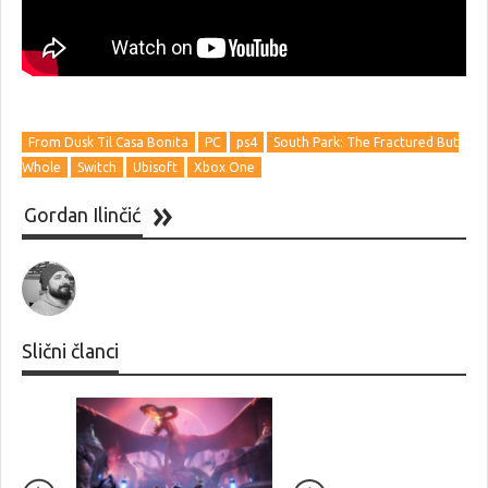
From Dusk Til Casa Bonita
PC
ps4
South Park: The Fractured But
Whole
Switch
Ubisoft
Xbox One
Gordan Ilinčić
Slični članci