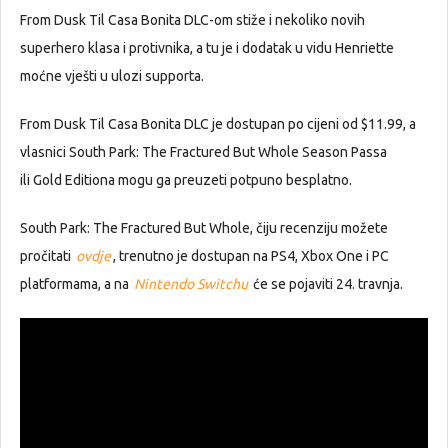
From Dusk Til Casa Bonita DLC-om stiže i nekoliko novih
superhero klasa i protivnika, a tu je i dodatak u vidu Henriette
moćne vješti u ulozi supporta.
From Dusk Til Casa Bonita DLC je dostupan po cijeni od $11.99, a
vlasnici South Park: The Fractured But Whole Season Passa
ili Gold Editiona mogu ga preuzeti potpuno besplatno.
South Park: The Fractured But Whole, čiju recenziju možete
pročitati
ovdje
, trenutno je dostupan na PS4, Xbox One i PC
platformama, a na
Nintendo Switchu
će se pojaviti 24. travnja.