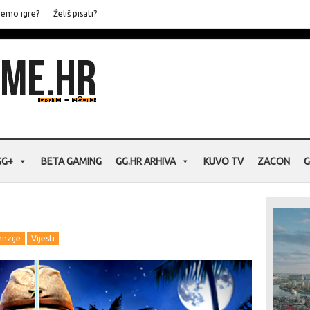
jemo igre?
Želiš pisati?
GG+
BETA GAMING
GG.HR ARHIVA
KUVO TV
ZACON
G
nzije
Vijesti