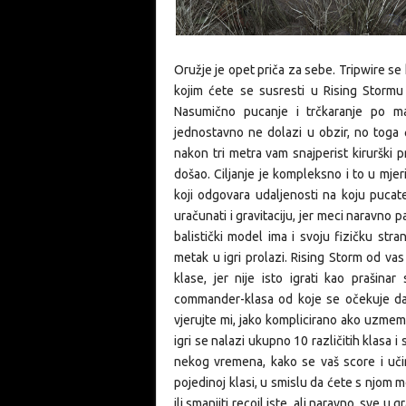
Oružje je opet priča za sebe. Tripwire se 
kojim ćete se susresti u Rising Stormu 
Nasumično pucanje i trčkaranje po m
jednostavno ne dolazi u obzir, no toga će
nakon tri metra vam snajperist kirurški p
došao. Ciljanje je kompleksno i to u mje
koji odgovara udaljenosti na koju pucate
uračunati i gravitaciju, jer meci naravno
balistički model ima i svoju fizičku stran
metak u igri prolazi. Rising Storm od vas
klase, jer nije isto igrati kao prašina
commander-klasa od koje se očekuje da ta
vjerujte mi, jako komplicirano ako uzmem
igri se nalazi ukupno 10 različitih klasa
nekog vremena, kako se vaš score i uči
pojedinoj klasi, u smislu da ćete s njom m
ili smanjiti
recoil
iste, ali naravno, sve u g