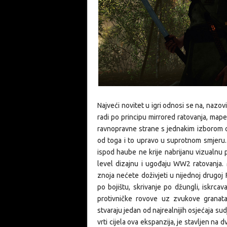
Najveći novitet u igri odnosi se na, nazo
radi po principu
mirrored
ratovanja, mape 
ravnopravne strane s jednakim izborom or
od toga i to upravo u suprotnom smjeru. I
ispod haube ne krije nabrijanu vizualnu 
level dizajnu i ugođaju WW2 ratovanja. M
znoja nećete doživjeti u nijednoj drugoj 
po bojištu, skrivanje po džungli, iskrcav
protivničke rovove uz zvukove granata
stvaraju jedan od najrealnijih osjećaja su
vrti cijela ova ekspanzija, je stavljen na 