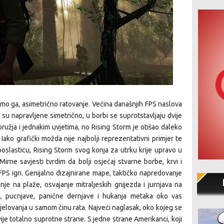
vimo ga, asimetrično ratovanje. Većina današnjih FPS naslova
su napravljene simetrično, u borbi se suprotstavljaju dvije
užja i jednakim uvjetima, no Rising Storm je otišao daleko
ako grafički možda nije najbolji reprezentativni primjer te
poslasticu, Rising Storm svog konja za utrku krije upravo u
irne savjesti tvrdim da bolji osjećaj stvarne borbe, krvi i
FPS igri. Genijalno dizajnirane mape, taktičko napredovanje
anje na plaže, osvajanje mitraljeskih gnijezda i jurnjava na
, pucnjave, panične dernjave i hukanja metaka oko vas
djelovanja u samom činu rata. Najveći naglasak, oko kojeg se
dvije totalno suprotne strane. S jedne strane Amerikanci, koji