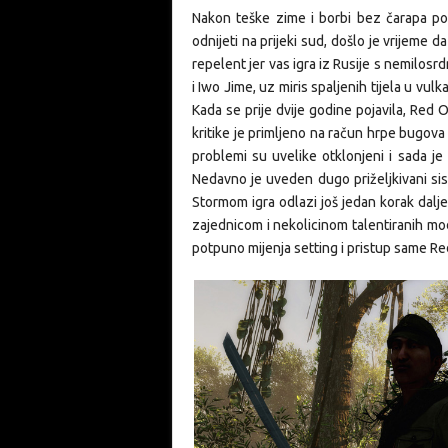
Nakon teške zime i borbi bez čarapa po 
odnijeti na prijeki sud, došlo je vrijeme 
repelent jer vas igra iz Rusije s nemilosr
i Iwo Jime, uz miris spaljenih tijela u vu
Kada se prije dvije godine pojavila, Red O
kritike je primljeno na račun hrpe bugova i
problemi su uvelike otklonjeni i sada je 
Nedavno je uveden dugo priželjkivani s
Stormom igra odlazi još jedan korak dalje
zajednicom i nekolicinom talentiranih mod
potpuno mijenja
setting
i pristup same Re