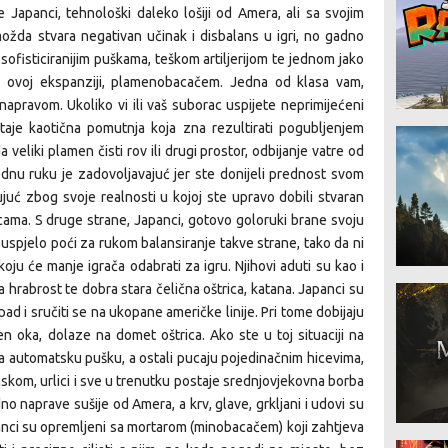
 Japanci, tehnološki daleko lošiji od Amera, ali sa svojim
možda stvara negativan učinak i disbalans u igri, no gadno
 sofisticiranijim puškama, teškom artiljerijom te jednom jako
 ovoj ekspanziji, plamenobacačem. Jedna od klasa vam,
apravom. Ukoliko vi ili vaš suborac uspijete neprimijećeni
taje kaotična pomutnja koja zna rezultirati pogubljenjem
a veliki plamen čisti rov ili drugi prostor, odbijanje vatre od
dnu ruku je zadovoljavajuć jer ste donijeli prednost svom
juć zbog svoje realnosti u kojoj ste upravo dobili stvaran
icama. S druge strane, Japanci, gotovo goloruki brane svoju
 uspjelo poći za rukom balansiranje takve strane, tako da ni
 koju će manje igrača odabrati za igru. Njihovi aduti su kao i
na hrabrost te dobra stara čelična oštrica, katana. Japanci su
d i sručiti se na ukopane američke linije. Pri tome dobijaju
en oka, dolaze na domet oštrica. Ako ste u toj situaciji na
ma automatsku pušku, a ostali pucaju pojedinačnim hicevima,
nskom, urlici i sve u trenutku postaje srednjovjekovna borba
no naprave sušije od Amera, a krv, glave, grkljani i udovi su
anci su opremljeni sa mortarom (minobacačem) koji zahtjeva