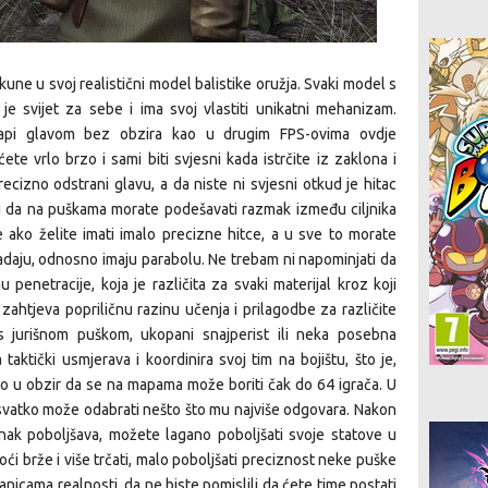
kune u svoj realistični model balistike oružja. Svaki model s
je svijet za sebe i ima svoj vlastiti unikatni mehanizam.
api glavom bez obzira kao u drugim FPS-ovima ovdje
te vrlo brzo i sami biti svjesni kada istrčite iz zaklona i
recizno odstrani glavu, a da niste ni svjesni otkud je hitac
ri da na puškama morate podešavati razmak između ciljnika
 ako želite imati imalo precizne hitce, a u sve to morate
 padaju, odnosno imaju parabolu. Ne trebam ni napominjati da
u penetracije, koja je različita za svaki materijal kroz koji
 zahtjeva popriličnu razinu učenja i prilagodbe za različite
r s jurišnom puškom, ukopani snajperist ili neka posebna
ktički usmjerava i koordinira svoj tim na bojištu, što je,
o u obzir da se na mapama može boriti čak do 64 igrača. U
 i svatko može odabrati nešto što mu najviše odgovara. Nakon
nak poboljšava, možete lagano poboljšati svoje statove u
oći brže i više trčati, malo poboljšati preciznost neke puške
ranicama realnosti, da ne biste pomislili da ćete time postati