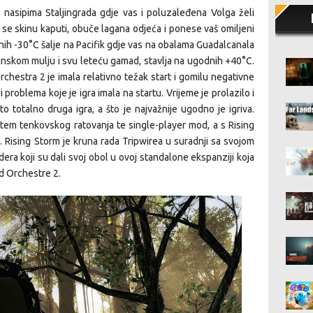
nasipima Staljingrada gdje vas i poluzaleđena Volga želi
da se skinu kaputi, obuče lagana odjeća i ponese vaš omiljeni
dnih -30°C šalje na Pacifik gdje vas na obalama Guadalcanala
lkanskom mulju i svu leteću gamad, stavlja na
ugodnih
+40°C.
rchestra 2 je imala relativno težak start i gomilu negativne
 problema koje je igra imala na startu. Vrijeme je prolazilo i
to totalno druga igra, a što je najvažnije ugodno je igriva.
istem tenkovskog ratovanja te
single-player mod
, a s Rising
. Rising Storm je kruna rada Tripwirea u suradnji sa svojom
era koji su dali svoj obol u ovoj
standalone
ekspanziji koja
d Orchestre 2.