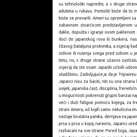
su tehnološki napredni, a s druge strane
adutima u rukavu. Pomislili biste da to 
biste se prevarili. Ameri su opremljeni sa
zabavnom stvarčicom predstavljenom u
dakle, dopušta i igranje ovom paklenom n
doći do japanskog rova ili bunkera, nas
čitavog bataljuna protivnika, a osjećaj kad
zidove ili rušenja svega pred sobom u je
timu, no, s druge strane užasno zastrašu
osjećaj da ste osam Japanki učinili udov
otadžbinu. Zadivljujuće je da je Tripwireu
Japanci nisu za baciti, niti su ona strana
uvijek, japanska čast, disciplina, frenetič
u mogućnosti pokrenuti grupni banzai napa
veći i duži fatigue pomoću kojega, za tr
strani Amera, od kojih samo nekolicina i
nastaje brutalna panika, dernjava na japa
prsa o prsa u kojoj, naravno, Japanci ured
razbacani na sve strane. Pored toga, Jap