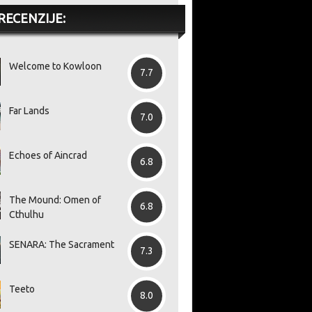
RECENZIJE:
Welcome to Kowloon
7.7
Far Lands
7.0
Echoes of Aincrad
6.8
The Mound: Omen of
6.8
Cthulhu
SENARA: The Sacrament
7.3
Teeto
8.0