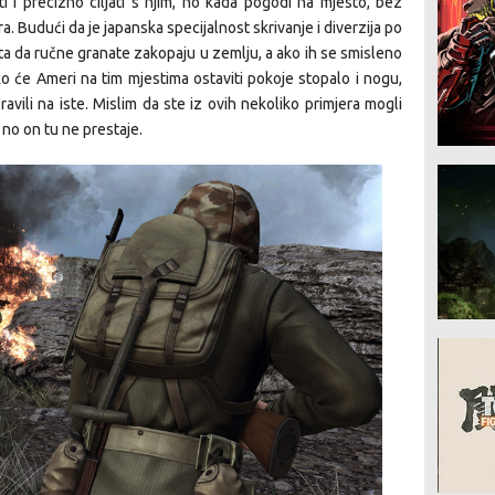
i i precizno ciljati s njim, no kada pogodi na mjesto, bez
 Budući da je japanska specijalnost skrivanje i diverzija po
 ta da ručne granate zakopaju u zemlju, a ako ih se smisleno
ko će Ameri na tim mjestima ostaviti pokoje stopalo i nogu,
avili na iste. Mislim da ste iz ovih nekoliko primjera mogli
 no on tu ne prestaje.