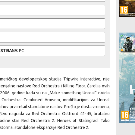
ESTIRANA:
PC
meričkog developerskog studija Tripwire Interactive, nije
nijalne naslove Red Orchestra i Killing Floor. Čarolija ovih
 2006. godine kada su na „
Make something Unreal
“ nVidia
d Orchestra: Combined Armsom, modifikacijom za Unreal
jihov prvi
retail
standalone naslov. Prošlo je dosta vremena,
štvo nagrada za Red Orchestra: Ostfront 41-45, brutalno
godine star Red Orchestra 2: Heroes of Stalingrad. Tako
 Storma
, standalone ekspanzije Red Orchestre 2.