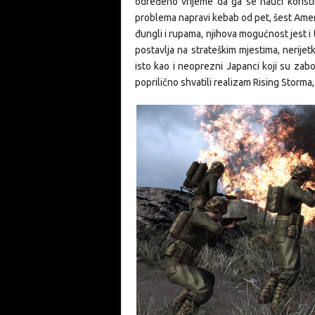
određeno vrijeme da ga se nauči koristit
problema napravi kebab od pet, šest Amera.
đungli i rupama, njihova mogućnost jest i
postavlja na strateškim mjestima, nerijet
isto kao i neoprezni Japanci koji su zabor
poprilično shvatili realizam Rising Storma,