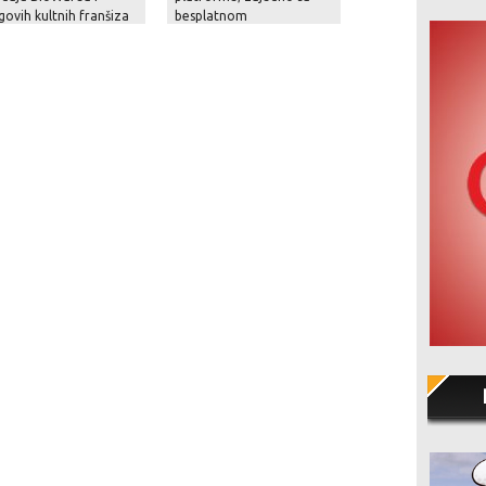
govih kultnih franšiza
besplatnom
milijarde dolara z
nadogradnjom, novom
od mjesec dana!
pričom i naprednim
opcijama