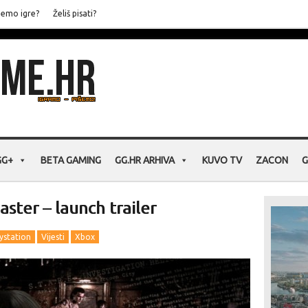
jemo igre?
Želiš pisati?
GG+
BETA GAMING
GG.HR ARHIVA
KUVO TV
ZACON
G
ster – launch trailer
ystation
Vijesti
Xbox