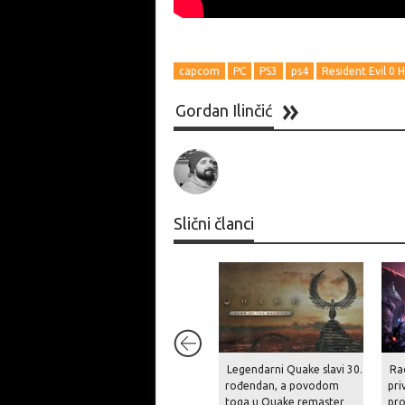
capcom
PC
PS3
ps4
Resident Evil 0
Gordan Ilinčić
Slični članci
Legendarni Quake slavi 30.
Ra
rođendan, a povodom
pri
toga u Quake remaster
pro