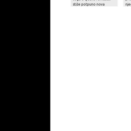
stiže potpuno nova
nje
epizoda s 19 nivoa!