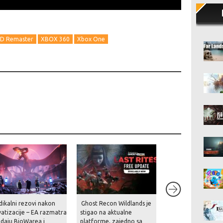
 HD Remaster
XBOX 360
Xbox One
dikalni rezovi nakon
Ghost Recon Wildlands je
Portovi prvih dviju 
vatizacije – EA razmatra
stigao na aktualne
Duty: Black Ops ig
daju BioWarea i
platforme, zajedno sa
PlayStation zaradil