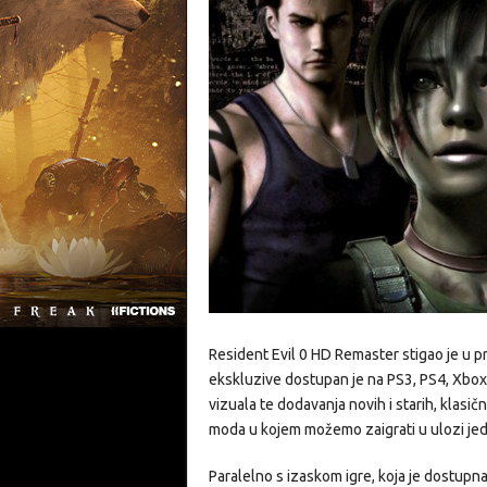
Resident Evil 0 HD Remaster stigao je u 
ekskluzive dostupan je na PS3, PS4, Xbox
vizuala te dodavanja novih i starih, klasič
moda u kojem možemo zaigrati u ulozi jedn
Paralelno s izaskom igre, koja je dostupna