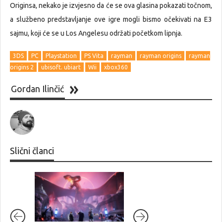
Originsa, nekako je izvjesno da će se ova glasina pokazati točnom,
a službeno predstavljanje ove igre mogli bismo očekivati na E3
sajmu, koji će se u Los Angelesu održati početkom lipnja.
3DS
PC
Playstation
PS Vita
rayman
rayman origins
rayman
origins 2
ubisoft. ubiart
Wii
xbox360
Gordan Ilinčić
Slični članci