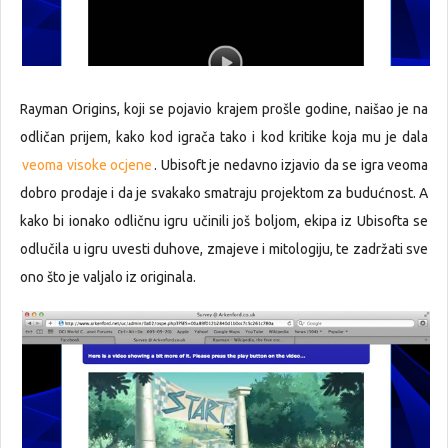
Rayman Origins, koji se pojavio krajem prošle godine, naišao je na
odličan prijem, kako kod igrača tako i kod kritike koja mu je dala
veoma visoke ocjene
. Ubisoft je nedavno izjavio da se igra veoma
dobro prodaje i da je svakako smatraju projektom za budućnost. A
kako bi ionako odličnu igru učinili još boljom, ekipa iz Ubisofta se
odlučila u igru uvesti duhove, zmajeve i mitologiju, te zadržati sve
ono što je valjalo iz originala.