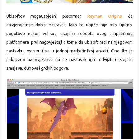
Ubisoftov megauspješni platormer
Rayman Origins
će
najvjerojatnije dobiti nastavak. Iako to uopće nije bilo upitno,
pogotovo nakon velikog uspjeha reboota ovog simpatičnog
platformera, prvi nagovještaji o tome da Ubisoft radi na njegovom
nastavku, osvanuli su u jednoj marketinškoj anketi. Ono što je
prikazano nagovještava da će nastavak igre odvijati u svijetu
zmajeva, duhova i grčkih bogova.