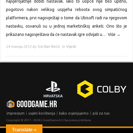
najvjerojatnije dobiti nastavak. Iako to uopće nije bilo upitno,
pogotovo nakon velikog uspjeha reboota ovog simpatičnog
platformera, prvi nagovještaji o tome da Ubisoft radi na njegovom
nastavku, osvanuli su u jednoj marketinškoj anketi. Ono što je
prikazano nagovještava da će nastavak igre odvijati u…
Više →
24 travnja 2012 by
Gordan Ilinčić
in
Vijesti
|
|
|
impressum
uvjeti korištenja
kako ocjenjujemo
piši za nas
Copyright © 2011 - 2026 | GoodGame.hr | Sva prava pridržana.
Translate »