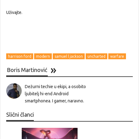
Uživajte.
harrison ford
modern
samuel l jackson
uncharted
warfare
Boris Martinović
Dežurni techie u ekipi, a osobito
ljubitelj hi-end Android
smartphonea. I gamer, naravno.
Slični članci