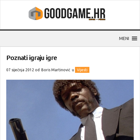
MENI
Poznati igraju igre
07 siječnja 2012 od
Boris Martinović
u
Vijesti