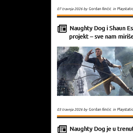
07 travnja 2026 by
Gordan Ilinčić
in
Playstati
Naughty Dog i Shaun Esca
projekt – sve nam miriš
03 travnja 2026 by
Gordan Ilinčić
in
Playstati
Naughty Dog je u trenut