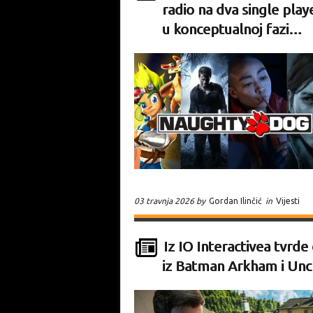
radio na dva single playe
u konceptualnoj fazi…
03 travnja 2026 by
Gordan Ilinčić
in
Vijesti
Iz IO Interactivea tvrde
iz Batman Arkham i Unch