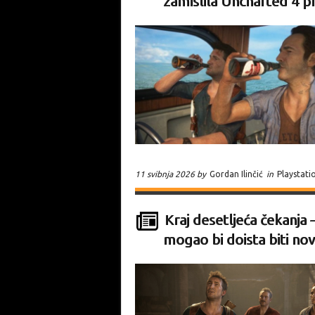
zamislila Uncharted 4 pr
11 svibnja 2026 by
Gordan Ilinčić
in
Playstati
Kraj desetljeća čekanja 
mogao bi doista biti no