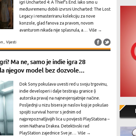
igri Uncharted 4: A Thief’s End. Iako smo u
međuvremenu dobili izvrsni Uncharted: The Lost
Legacy i remasteriranu kolekciju za nove
konzole, glad fanova za pravom, novom
avanturom nikada nije splasnula, a…
Više →
on
,
Vijesti
ri? Ma ne, samo je indie igra 28
tila njegov model bez dozvole…
Dok Sony pokušava uvesti red u svoju trgovinu,
indie developeri i dalje testiraju granice (i
autorska prava) na najnevjerojatnije načine.
Posljednji u nizu bisera je naslov koji je pokušao
spojiti survival horror s jednim od
najprepoznatljivijih lica u povijesti PlayStationa –
onim Nathana Drakea. Detektivski rad
PlayStation zajednice Sve je…
Više →