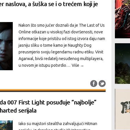
r naslova, a šuška se i o trećem koji je
Nakon što smo jučer doznali da je The Last of Us
Online otkazan u visokoj fazi dovršenosti, nove
informacije koje pristižu od istog izvora daju nam
jasniju sliku o tome kamo je Naughty Dog
preusmjerio svoju legendarnu radnu etiku. Vinit
Agarwal, bivši redatelj nesuđenog multiplayera,
u novom je istupu potvrdio…
Više →
 da 007 First Light posuđuje “najbolje”
arted serijala
Iako su majstori stealtha zahvaljujući Hitman