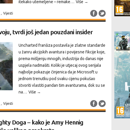
itekako utemeljene – remake…
Više →
n
,
Vijesti
oju, tvrdi još jedan pouzdani insider
Uncharted franšiza postavila je zlatne standarde
u žanru akcijskih avantura i povijesne fikcije koje,
prema mišljenju mnogih, industrija do danas nije
uspjela nadmašiti. Koliki je utjecaj ovog serijala
najbolje pokazuje činjenica da je Microsoft u
jednom trenutku pod svaku cijenu pokušao
stvoriti vlastiti pandan tim avanturama, dok su se
na…
Više →
n
,
Vijesti
ughty Doga – kako je Amy Hennig