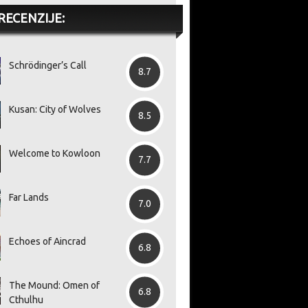
RECENZIJE:
Schrödinger’s Call
8.7
Kusan: City of Wolves
8.5
Welcome to Kowloon
7.7
Far Lands
7.0
Echoes of Aincrad
6.8
The Mound: Omen of
6.8
Cthulhu