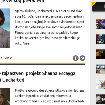
ije velikog preokreta
Vjerovali ili ne, Uncharted 4: A Thief’s End slavi
svoj 10. rođendan, a iako je danas zacementiran
kao jedan od najboljih naslova svih vremena, put
do tog uspjeha bio je sve samo ne jednostavan.
Fanovi serijala godinama su nagađali o tome
koliko se verzija igre koju smo dobili razlikuje
od…
Više →
on
,
Vijesti
– tajanstveni projekt Shauna Escayga
vi Uncharted
Prošlo je gotovo desetljeće otkako smo Nathana
Drakea ispratili u zasluženu mirovinu u
emotivnom finalu četvrtog nastavka Uncharteda,