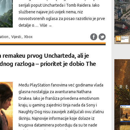
serijali poput Uncharteda i Tomb Raidera. Iako
službene najave još uvijek nema, niz
novootvorenih oglasa za posao razotkrio je prve
detalje o…
Više →
tation
,
Vijesti
,
Xbox
 remakeu prvog Uncharteda, ali je
dnog razloga – prioritet je dobio The
Među PlayStation fanovima već godinama vlada
glasna nostalgija za avanturama Nathana
Drakea. Iako je franšiza privedena emotivnom
kraju, u gaming zajednici tinja nada da Sony i
Naughty Dog nisu zauvijek zaključali ovu zlatnu
škrinju. Najnovije informacije koje dolaze iz
krugova dataminera potvrđuju da su te nade