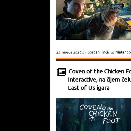
25 veljače 2026 by
Gordan Ilinčić
in
Nintendo
Coven of the Chicken Fo
Interactive, na čijem čel
Last of Us igara