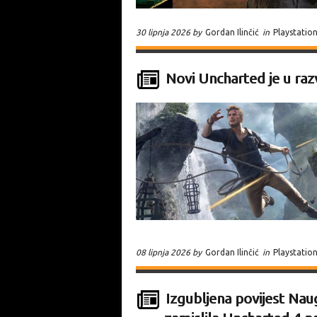
30 lipnja 2026 by
Gordan Ilinčić
in
Playstatio
Novi Uncharted je u razv
08 lipnja 2026 by
Gordan Ilinčić
in
Playstatio
Izgubljena povijest Na