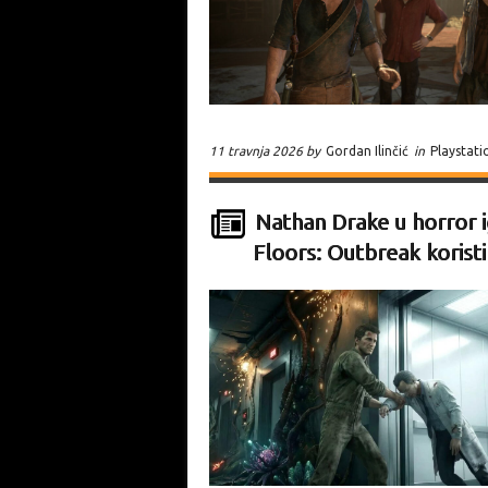
11 travnja 2026 by
Gordan Ilinčić
in
Playstati
Nathan Drake u horror ig
Floors: Outbreak koris