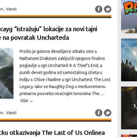
on
,
Vijesti
yg “istražuju” lokacije za novi tajni
e na povratak Uncharteda
Prošlo je gotovo desetljeće otkako smo s
Nathanom Drakeom zaključili njegovo finalno
poglavlje u igri Uncharted 4: A Thief’s End, a
punih devet godina od samostalnog izleta u
Indiju s Chloe i Nadine u igri Uncharted: The Lost
Legacy. Iako se Naughty Dog u međuvremenu
primarno posvetio mračnijim tonovima The…
Više →
on
,
Vijesti
ku otkazivanja The Last of Us Onlinea