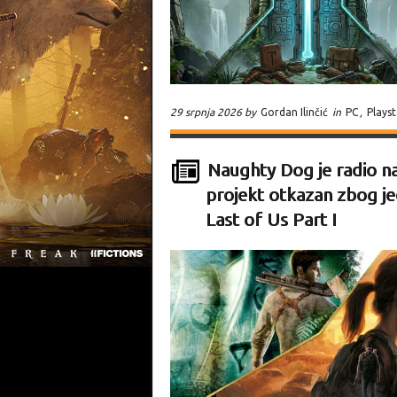
29 srpnja 2026 by
Gordan Ilinčić
in
PC
,
Plays
Naughty Dog je radio na
projekt otkazan zbog je
Last of Us Part I