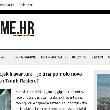
jemo igre?
Želiš pisati?
GG+
BETA GAMING
GG.HR ARHIVA
KUVO TV
ZACON
G
ijskih avantura – je li na pomolu nova
u i Tomb Raideru?
Kineski tehnološki i gaming gigant Tencent sve
jače pritišće gas u žanru akcijskih avantura iz
trećeg lica, a najnovija saznanja sugeriraju kako
su im glavna inspiracija legendarni zapadnjački