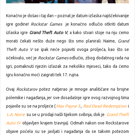
Konačno je došao i taj dan – poznat je datum izlaska najiščekivanije
igre godine!
Rockstar Games
je konačno odlučio otkriti datum
izlaska igre
Grand Theft Auto V
, a kako stvari stoje na nju ćemo
morati čekati nešto duže nego što smo planirali. Naime,
Grand
Theft Auto V
se ipak neće pojaviti ovoga proljeća, kao što se
očekivalo, već je
Rockstar Games
odlučio, zbog dodatnog rada na
igri, pomaknuti njezin izlazak za nekoliko mjeseci, tako da ćemo
igru konačno moći zaigrati tek 17. rujna.
Ovaj
Rockstarov
potez natjerao je mnoge analitičare na brojne
polemike i nagađanja, jer sve dosadašnje igre ovog razvojnog tima
pojavile su se na proljeće (
Max Payne 3
,
Red Dead Redemption
i
L.A. Noire
su se u prodaji našli tijekom svibnja, dok je
Grand Theft
Auto IV
objavljen krajem travnja). Odmah nakon ove Rockstarove
objave počela su se javljati i nagađanja da se takvim potezom