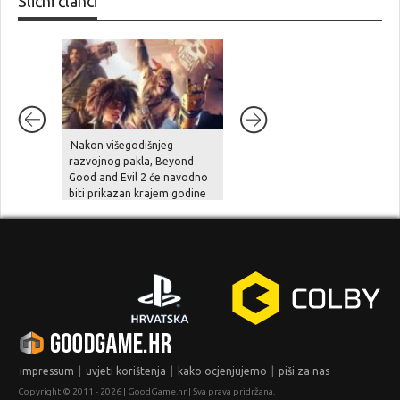
Slični članci
Nakon višegodišnjeg
Unutarnji problemi i
razvojnog pakla, Beyond
preopterećenje usporili su
Good and Evil 2 će navodno
Halo Studios, Halo 2 Remake
biti prikazan krajem godine
je pod znakom pitanja
|
|
|
impressum
uvjeti korištenja
kako ocjenjujemo
piši za nas
Copyright © 2011 - 2026 | GoodGame.hr | Sva prava pridržana.