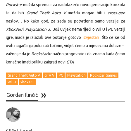
Rockstar
možda sprema i za nadolazeću novu generaciju konzola
te da bih
Grand Theft Auto V
možda mogao biti i
cross-gen
naslov… No kako god, za sada su potvrđene samo verzije za
Xbox360
i
PlayStation 3
. Još uvijek nema riječi o Wii U i
PC
verziji
igre, mada je izlazak ove potonje gotovo
izvjestan
. Što će se od
ovih nagađanja pokazati točnim, vidjet ćemo u mjesecima dolaze –
važno je da je
Rockstar
konačno progovorio i da znamo kada ćemo
konačno imati priliku zaigrati novi
GTA
.
Grand Theft Auto V
GTA V
PC
Playstation
Rockstar Games
Wii-U
xbox360
Gordan Ilinčić