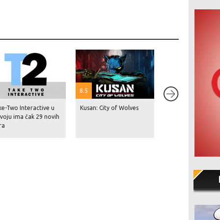
8.5
ke-Two Interactive u
Kusan: City of Wolves
Red Dead Redempt
voju ima čak 29 novih
dosegnuo 87 milij
ra
prodanih primjera
V je na čak 230 mil