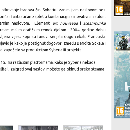
i otkrivanje tragova čini Syberiu zanimljivim naslovom bez
a priča i fantastičan zaplet u kombinaciji sa inovativnim stilom
ularnim naslovom. Elementi
art nouveaua
i
steampunka
pravim malim grafičkim remek-djelom. 2004. godine dobili
ljena vijest koju su fanovi serijala dugo čekali. Francuski
javio je kako je postignut dogovor između Benoîta Sokala i
se započelo sa produkcijom Syberia III projekta.
5. na različitim platformama. Kako je Syberia nekada
elite li zaigrati ovaj naslov, možete ga skinuti preko steama