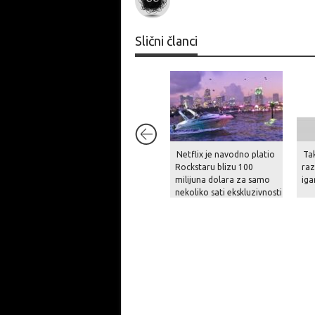
Slični članci
Netflix je navodno platio
Ta
Rockstaru blizu 100
raz
milijuna dolara za samo
iga
nekoliko sati ekskluzivnosti
prikaza GTA VI