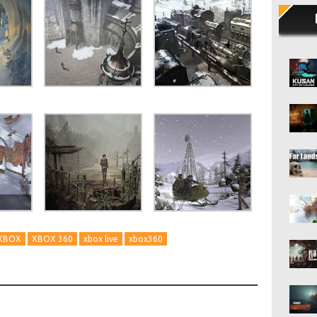
XBOX
XBOX 360
xbox live
xbox360