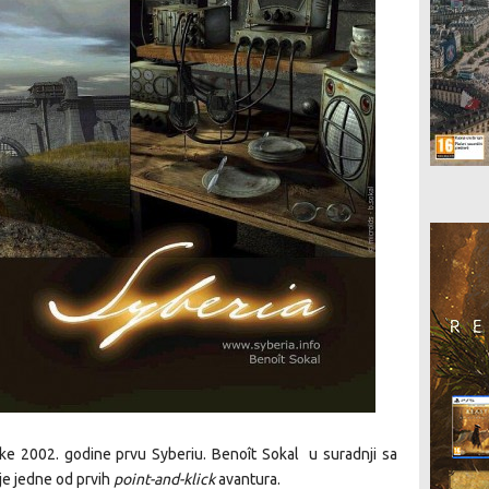
e 2002. godine prvu Syberiu. Benoît Sokal u suradnji sa
je jedne od prvih
point-and-klick
avantura.