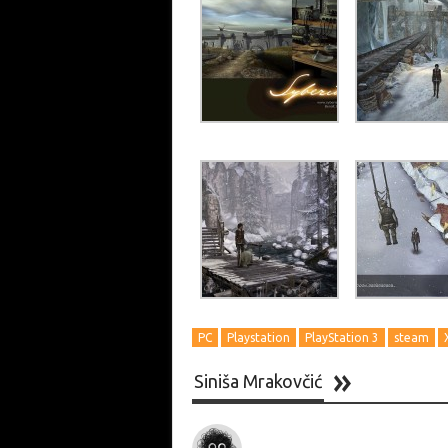
PC
Playstation
PlayStation 3
steam
Siniša Mrakovčić