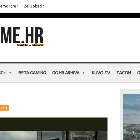
jemo igre?
Želiš pisati?
GG+
BETA GAMING
GG.HR ARHIVA
KUVO TV
ZACON
G
jesti