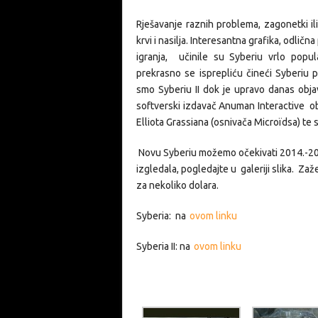
Rješavanje raznih problema, zagonetki il
krvi i nasilja. Interesantna grafika, odličn
igranja, učinile su Syberiu vrlo pop
prekrasno se isprepliću čineći Syberiu 
smo Syberiu II dok je upravo danas objav
softverski izdavač Anuman Interactive ob
Elliota Grassiana (osnivača Microïdsa) te 
Novu Syberiu možemo očekivati 2014.-201
izgledala, pogledajte u galeriji slika. Zaž
za nekoliko dolara.
Syberia: na
ovom linku
Syberia II: na
ovom linku