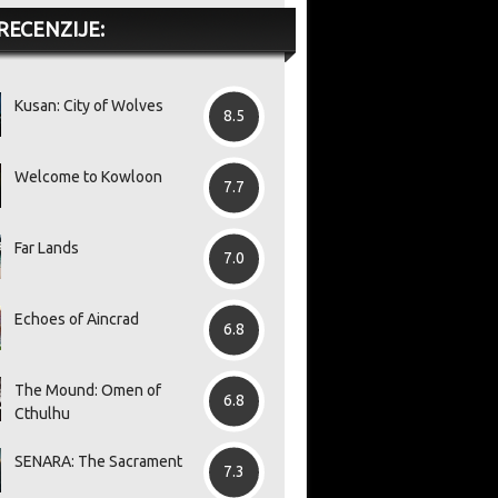
RECENZIJE:
Kusan: City of Wolves
8.5
Welcome to Kowloon
7.7
Far Lands
7.0
Echoes of Aincrad
6.8
The Mound: Omen of
6.8
Cthulhu
SENARA: The Sacrament
7.3