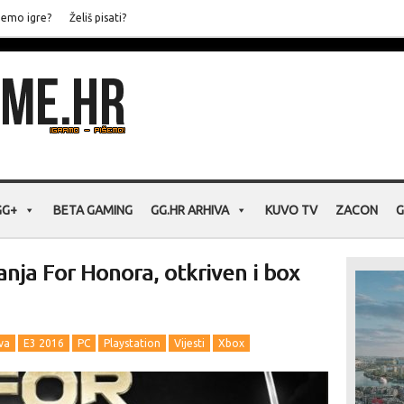
jemo igre?
Želiš pisati?
GG+
BETA GAMING
GG.HR ARHIVA
KUVO TV
ZACON
G
nja For Honora, otkriven i box
va
E3 2016
PC
Playstation
Vijesti
Xbox