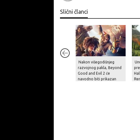
Slični članci
Nakon višegodišnjeg
Unu
razvojnog pakla, Beyond
pre
Good and Evil 2 će
Hal
navodno biti prikazan
Re
krajem godine
pit