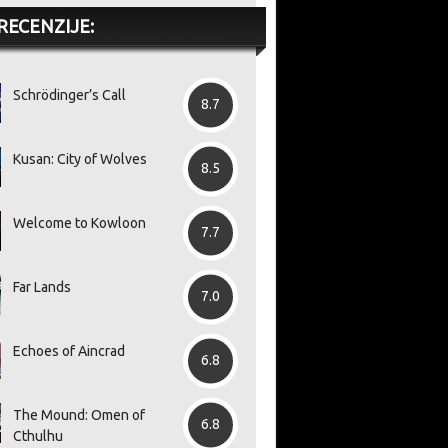
RECENZIJE:
Schrödinger’s Call
8.7
Kusan: City of Wolves
8.5
Welcome to Kowloon
7.7
Far Lands
7.0
Echoes of Aincrad
6.8
The Mound: Omen of
6.8
Cthulhu