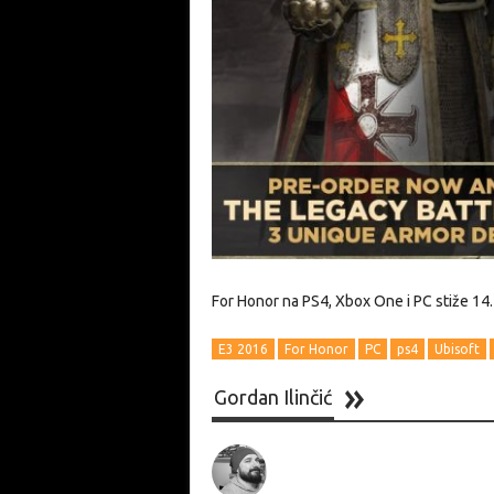
For Honor na PS4, Xbox One i PC stiže 14.
E3 2016
For Honor
PC
ps4
Ubisoft
Gordan Ilinčić