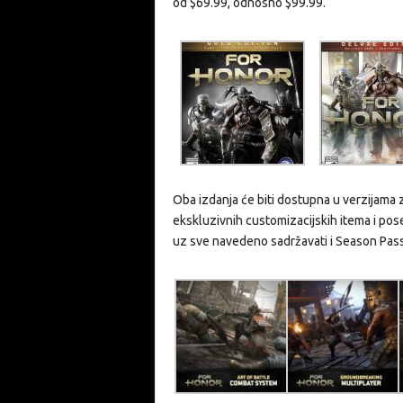
od $69.99, odnosno $99.99.
Oba izdanja će biti dostupna u verzijama 
ekskluzivnih customizacijskih itema i pos
uz sve navedeno sadržavati i Season Pass