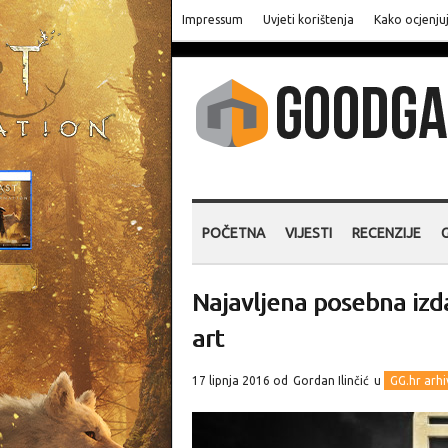
Impressum
Uvjeti korištenja
Kako ocjenju
POČETNA
VIJESTI
RECENZIJE
Najavljena posebna izda
art
17 lipnja 2016 od
Gordan Ilinčić
u
GG.hr arhi