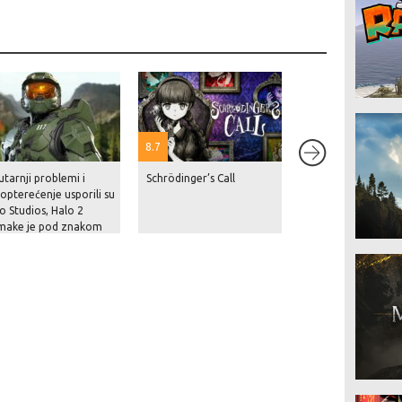
8.7
tarnji problemi i
Schrödinger’s Call
Netflix je navodno
opterećenje usporili su
Rockstaru blizu 10
o Studios, Halo 2
milijuna dolara za
make je pod znakom
nekoliko sati ekskl
anja
prikaza GTA VI