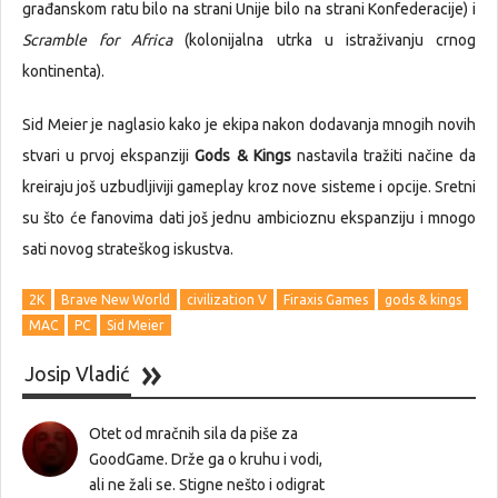
građanskom ratu bilo na strani Unije bilo na strani Konfederacije) i
Scramble for Africa
(kolonijalna utrka u istraživanju crnog
kontinenta).
Sid Meier je naglasio kako je ekipa nakon dodavanja mnogih novih
stvari u prvoj ekspanziji
Gods & Kings
nastavila tražiti načine da
kreiraju još uzbudljiviji gameplay kroz nove sisteme i opcije. Sretni
su što će fanovima dati još jednu ambicioznu ekspanziju i mnogo
sati novog strateškog iskustva.
2K
Brave New World
civilization V
Firaxis Games
gods & kings
MAC
PC
Sid Meier
Josip Vladić
Otet od mračnih sila da piše za
GoodGame. Drže ga o kruhu i vodi,
ali ne žali se. Stigne nešto i odigrat