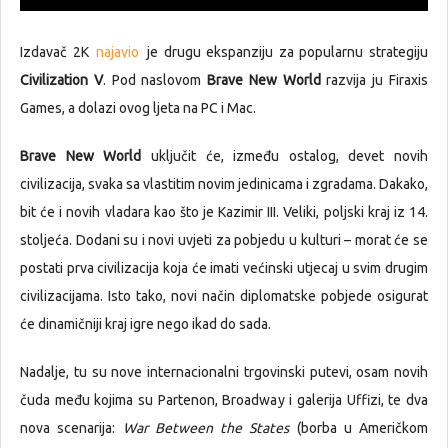
Izdavač 2K
najavio
je drugu ekspanziju za popularnu strategiju
Civilization V
. Pod naslovom
Brave New World
razvija ju Firaxis
Games, a dolazi ovog ljeta na PC i Mac.
Brave New World
uključit će, između ostalog, devet novih
civilizacija, svaka sa vlastitim novim jedinicama i zgradama. Dakako,
bit će i novih vladara kao što je Kazimir III. Veliki, poljski kraj iz 14.
stoljeća. Dodani su i novi uvjeti za pobjedu u kulturi – morat će se
postati prva civilizacija koja će imati većinski utjecaj u svim drugim
civilizacijama. Isto tako, novi način diplomatske pobjede osigurat
će dinamičniji kraj igre nego ikad do sada.
Nadalje, tu su nove internacionalni trgovinski putevi, osam novih
čuda među kojima su Partenon, Broadway i galerija Uffizi, te dva
nova scenarija:
War Between the States
(borba u Američkom