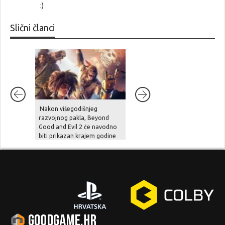
:)
Slični članci
Nakon višegodišnjeg
Unutarnji problemi i
razvojnog pakla, Beyond
preopterećenje usporili su
Good and Evil 2 će navodno
Halo Studios, Halo 2 Remake
biti prikazan krajem godine
je pod znakom pitanja