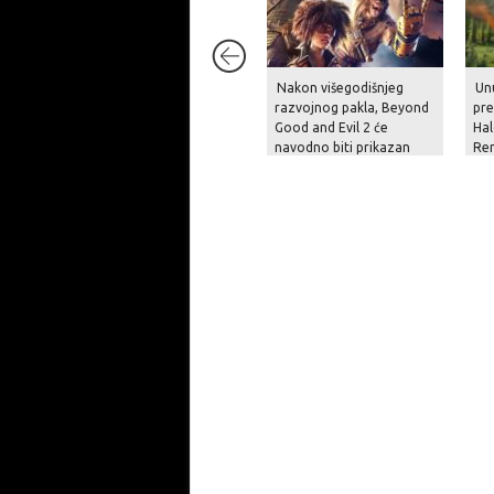
Nakon višegodišnjeg
Unu
razvojnog pakla, Beyond
pre
Good and Evil 2 će
Hal
navodno biti prikazan
Re
krajem godine
pit