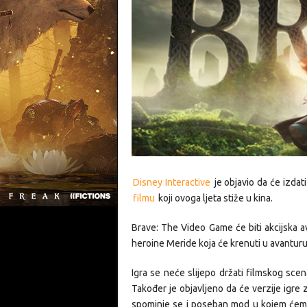
Disney Interactive
je objavio da će izda
filmu
koji ovoga ljeta stiže u kina.
Brave: The Video Game će biti akcijska av
heroine Meride koja će krenuti u avanturu 
Igra se neće slijepo držati filmskog scen
Također je objavljeno da će verzije igre z
spominje se i poseban mod u kojem ćemo 