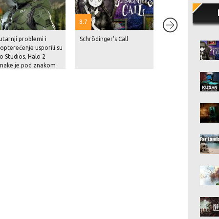
8.7
tarnji problemi i
Schrödinger’s Call
Netflix je navodno
opterećenje usporili su
Rockstaru blizu 10
o Studios, Halo 2
milijuna dolara za
make je pod znakom
nekoliko sati ekskl
anja
prikaza GTA VI