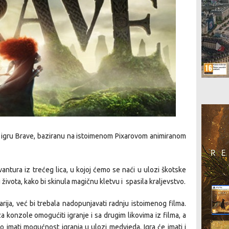
ti igru Brave, baziranu na istoimenom Pixarovom animiranom
antura iz trećeg lica, u kojoj ćemo se naći u ulozi škotske
života, kako bi skinula magičnu kletvu i spasila kraljevstvo.
arija, već bi trebala nadopunjavati radnju istoimenog filma.
a konzole omogućiti igranje i sa drugim likovima iz filma, a
imati mogućnost igranja u ulozi medvjeda. Igra će imati i