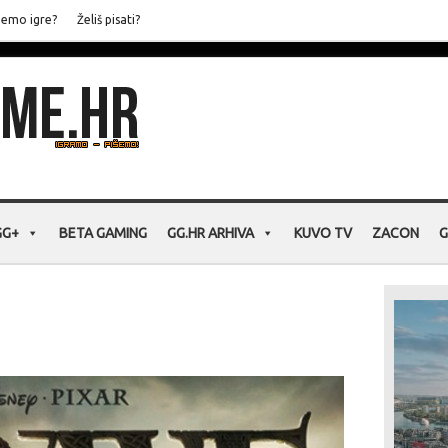
jemo igre?
Želiš pisati?
GG+
BETA GAMING
GG.HR ARHIVA
KUVO TV
ZACON
G