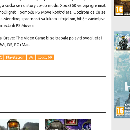
 a šuška se i o story co-op modu. Xbox360 verzija igre imat
moći igrati i pomoću PS Move kontrolera. Obzirom da će se
a Meridinoj spretnosti sa lukom i strijelom, bit će zanimljivo
inecta ili PS Movea.
a, Brave: The Video Game bi se trebala pojaviti ovog ljeta i
Wii, DS, PC i Mac.
C
Playstation
Wii
xbox360