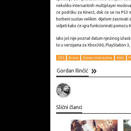
nekoliko intersantnih multiplayer modova,
će podršku za Kinect, dok će se na PS3 
borbeni sustav velikim dijelom zasnivati z
vidjeti kako će igra funkcionirati pomoću K
Iako još nije poznat datum njezinog izlask
to u verzijama za Xbox360, PlayStation 3, 
3DS
Brave
Disney Interactive
MAC
P
Gordan Ilinčić
Slični članci