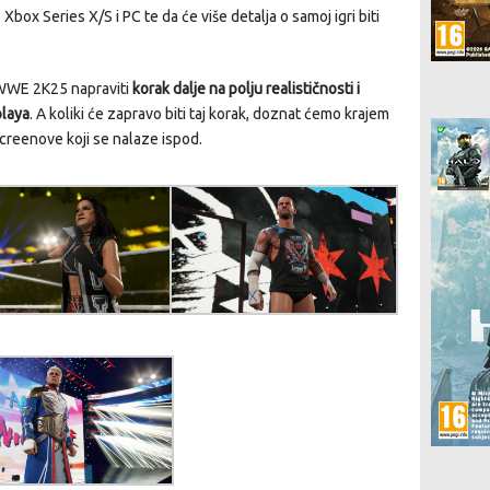
Xbox Series X/S i PC te da će više detalja o samoj igri biti
e WWE 2K25 napraviti
korak dalje na polju realističnosti i
playa
. A koliki će zapravo biti taj korak, doznat ćemo krajem
screenove koji se nalaze ispod.