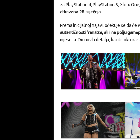
za PlayStation 4, PlayStation 5, Xbox One, 
otkriveno
28. siječnja
.
Prema inicijalnoj najavi, očekuje se da ć
autentičnosti franšize, ali i na polju game
mjeseca. Do novih detalja, bacite oko na 