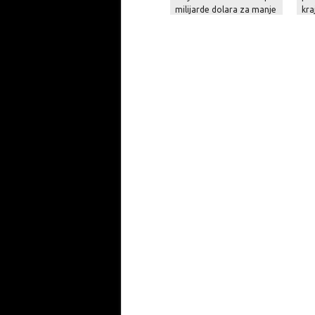
milijarde dolara za manje
kra
od mjesec dana!
na 