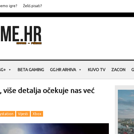
jemo igre?
Želiš pisati?
GG+
BETA GAMING
GG.HR ARHIVA
KUVO TV
ZACON
G
 više detalja očekuje nas već
ystation
Vijesti
Xbox