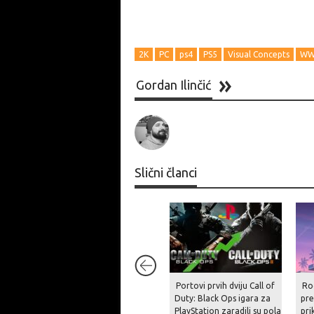
2K
PC
ps4
PS5
Visual Concepts
WW
Gordan Ilinčić
Slični članci
Portovi prvih dviju Call of
Ro
Duty: Black Ops igara za
pre
PlayStation zaradili su pola
pri