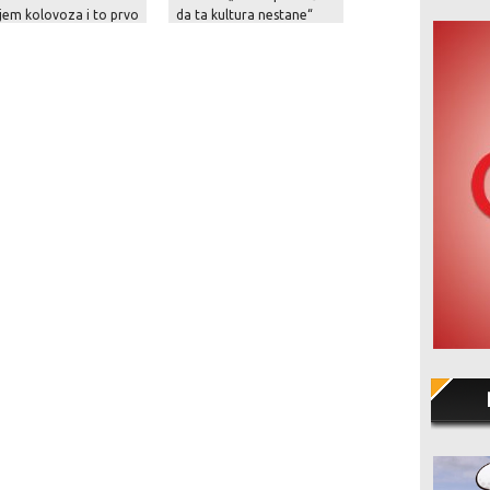
jem kolovoza i to prvo
da ta kultura nestane“
konzola, Sony pri
Netflixu!
igrače za nadolaz
digitalnu budućnos