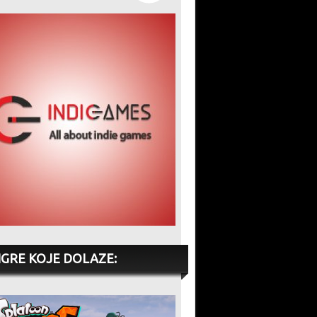
prema
Assassin’s Creed brenda
skočiti na čak 800 dolara”
eću
t
IGRE KOJE DOLAZE: