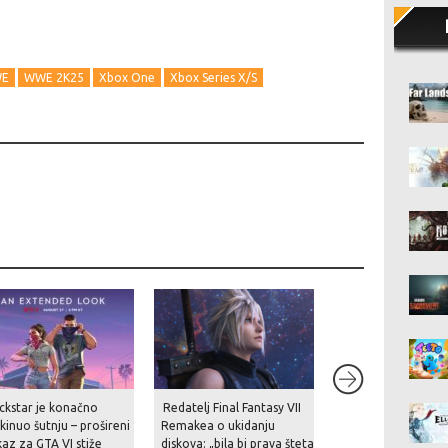
E
WWE 2K25
Xbox One
Xbox Series X/S
ckstar je konačno
Redatelj Final Fantasy VII
Postavljanjem upo
kinuo šutnju – prošireni
Remakea o ukidanju
o ukidanju fizičkih
kaz za GTA VI stiže
diskova: „bila bi prava šteta
na kutijama PlaySt