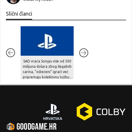
Slični članci
SAD vraća Sonyju više od 500
Extraction shooter BR1
milijuna dolara zbog ilegalnih
Infinite unosi pravi novac u
carina, “oštećeni” igrači već
gaming, ali zajednica sumnja
pripremaju kolektivnu tužbu…
na opasnu zamku…