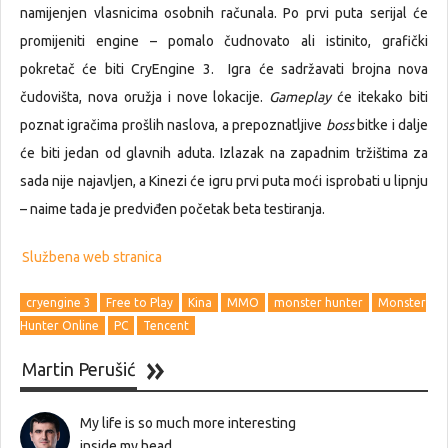
namijenjen vlasnicima osobnih računala. Po prvi puta serijal će
promijeniti engine – pomalo čudnovato ali istinito, grafički
pokretač će biti CryEngine 3. Igra će sadržavati brojna nova
čudovišta, nova oružja i nove lokacije.
Gameplay
će itekako biti
poznat igračima prošlih naslova, a prepoznatljive
boss
bitke i dalje
će biti jedan od glavnih aduta. Izlazak na zapadnim tržištima za
sada nije najavljen, a Kinezi će igru prvi puta moći isprobati u lipnju
– naime tada je predviđen početak beta testiranja.
Službena web stranica
cryengine 3
Free to Play
Kina
MMO
monster hunter
Monster
Hunter Online
PC
Tencent
Martin Perušić
My life is so much more interesting
inside my head...