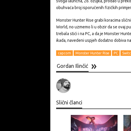
svoga launcha, 26. ožujka, prodao u preko
obuhvaća broj isporučenih fizičkih primjera
Monster Hunter Rise grabi koracima sličn
World, no uzmemo li u obzir da se ovaj put
trebala stići i na PC, a da je Monster Hun
ikada, navedeni uspjeh dodatno dobiva na
capcom
Monster Hunter Rise
PC
Switc
Gordan Ilinčić
Slični članci