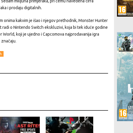
 sedam milijuna primjeraka, pri čemu navedena cifra
ka i prodaju digitalnih.
im onima kakvim je išao i njegov prethodnik, Monster Hunter
 radi o Nintendo Switch ekskluzivi, koja bi tek iduće godine
ter World, koji je ujedno i Capcomova najprodavanija igra
 značaju.
h