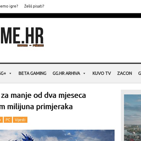
jemo igre?
Želiš pisati?
GG+
BETA GAMING
GG.HR ARHIVA
KUVO TV
ZACON
G
 za manje od dva mjeseca
m milijuna primjeraka
o
PC
Vijesti