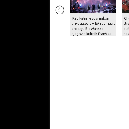
Radikalni rezovi nakon
Gh
privatizacije – EA razmatra
sti
prodaju BioWarea i
pla
njegovih kultnih franšiza
be
na
pri
op