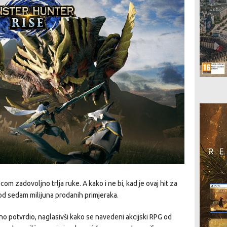
om zadovoljno trlja ruke. A kako i ne bi, kad je ovaj hit za
od sedam milijuna prodanih primjeraka.
o potvrdio, naglasivši kako se navedeni akcijski RPG od