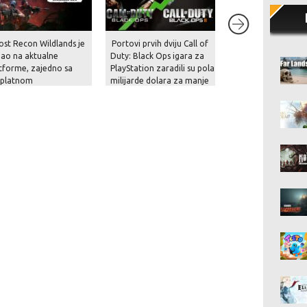
ost Recon Wildlands je
Portovi prvih dviju Call of
Rockstar je konač
gao na aktualne
Duty: Black Ops igara za
prekinuo šutnju – p
tforme, zajedno sa
PlayStation zaradili su pola
prikaz za GTA VI st
splatnom
milijarde dolara za manje
krajem kolovoza i 
dogradnjom, novom
od mjesec dana!
na Netflixu!
čom i naprednim
cijama