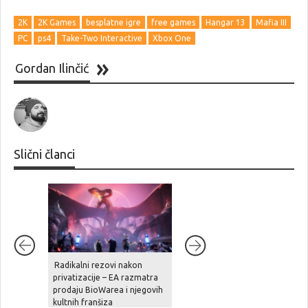
2K
2K Games
besplatne igre
free games
Hangar 13
Mafia III
PC
ps4
Take-Two Interactive
Xbox One
Gordan Ilinčić
Slični članci
Radikalni rezovi nakon
Ghost Recon Wildlands je
privatizacije – EA razmatra
stigao na aktualne platforme,
prodaju BioWarea i njegovih
zajedno sa besplatnom
kultnih franšiza
nadogradnjom, novom pričo