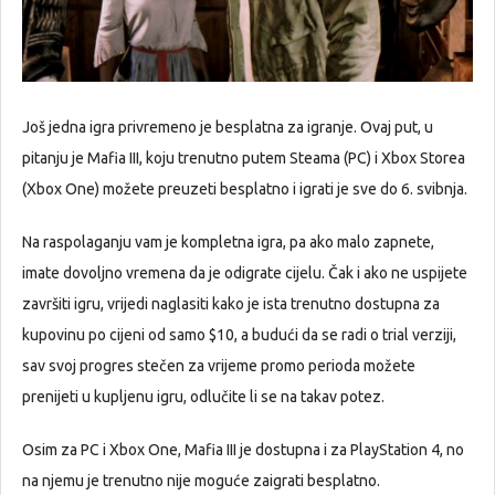
Još jedna igra privremeno je besplatna za igranje. Ovaj put, u
pitanju je Mafia III, koju trenutno putem Steama (PC) i Xbox Storea
(Xbox One) možete preuzeti besplatno i igrati je sve do 6. svibnja.
Na raspolaganju vam je kompletna igra, pa ako malo zapnete,
imate dovoljno vremena da je odigrate cijelu. Čak i ako ne uspijete
završiti igru, vrijedi naglasiti kako je ista trenutno dostupna za
kupovinu po cijeni od samo $10, a budući da se radi o trial verziji,
sav svoj progres stečen za vrijeme promo perioda možete
prenijeti u kupljenu igru, odlučite li se na takav potez.
Osim za PC i Xbox One, Mafia III je dostupna i za PlayStation 4, no
na njemu je trenutno nije moguće zaigrati besplatno.