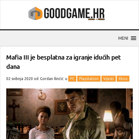
MENI
Mafia III je besplatna za igranje idućih pet
dana
02 svibnja 2020 od
Gordan Ilinčić
u
PC
Playstation
Vijesti
Xbox