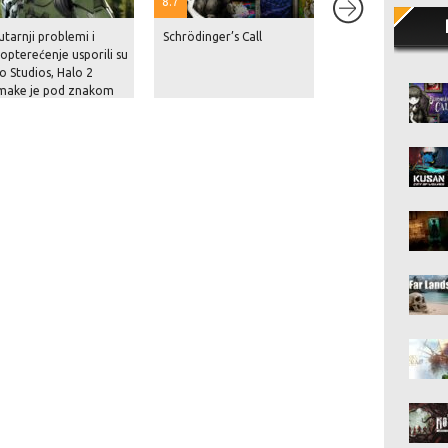
8.7
tarnji problemi i
Schrödinger’s Call
Netflix je navodno
opterećenje usporili su
Rockstaru blizu 10
o Studios, Halo 2
milijuna dolara za
make je pod znakom
nekoliko sati ekskl
anja
prikaza GTA VI