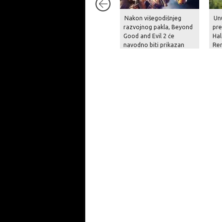
Nakon višegodišnjeg
Unu
razvojnog pakla, Beyond
pre
Good and Evil 2 će
Hal
navodno biti prikazan
Re
krajem godine
pit