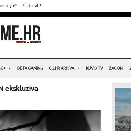
jemo igre?
Želiš pisati?
GG+
BETA GAMING
GG.HR ARHIVA
KUVO TV
ZACON
G
N ekskluziva