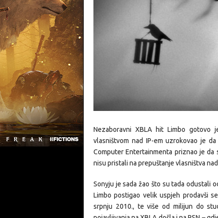
Nezaboravni XBLA hit Limbo gotovo 
vlasništvom nad IP-em uzrokovao je da
Computer Entertainmenta priznao je da se
nisu pristali na prepuštanje vlasništva nad
Sonyju je sada žao što su tada odustali od
Limbo postigao velik uspjeh prodavši 
srpnju 2010., te više od milijun do s
pojavljivanja na XBLA došla i na PSN – gdj