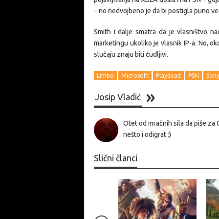
– no nedvojbeno je da bi postigla puno veći
Smith i dalje smatra da je vlasništvo na
marketingu ukoliko je vlasnik IP-a. No, o
slučaju znaju biti ćudljivi.
Limbo
Microsoft
Playdead
PSN
Son
Josip Vladić
Otet od mračnih sila da piše za 
nešto i odigrat :)
Slični članci