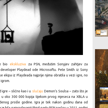
je bio
ekskluziva
za PSN, međutim Sonyjev zahtjev za
 developer Playdead ode Microsoftu. Pete Smith iz Sony
 ekipa iz Playdeada najprije njima obratila u vezi igre, no
 igrom.
 igre – slično kao i u
slučaju
Demon’s Soulsa – zato što je
se u oko 300 000 kopija tijekom prvog mjeseca na XBLA u
tudenog prošle godine. Igra je tek nakon godinu dana od
e je bila najprodavaniji third-party PSN naslov u 2011. godini