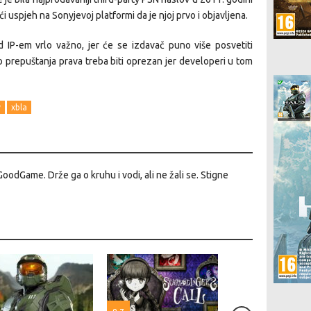
 uspjeh na Sonyjevoj platformi da je njoj prvo i objavljena.
d IP-em vrlo važno, jer će se izdavač puno više posvetiti
ko prepuštanja prava treba biti oprezan jer developeri u tom
y
xbla
GoodGame. Drže ga o kruhu i vodi, ali ne žali se. Stigne