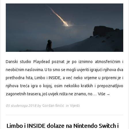
Danski studio Playdead poznat je po iznimno atmosferičnim i
neobičnim naslovima. U to smo se mogli uvjeriti igrajući njihova dva
prethodna hita, Limbo i INSIDE, a već neko vrijeme u pripremi je i
njihova treća igra o kojoj, osim nekoliko kratkih i prepoznatljivo
zagonetnih teasera, još uvijek ništa ne znamo, no…
Više →
05 studenoga 2018 by
Gordan Ilinčić
in
Vijesti
Limbo i INSIDE dolaze na Nintendo Switch i