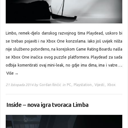
Limbo, remek-djelo danskog razvojnog tima Playdead, uskoro bi
se trebao pojaviti i na Xbox One konzolama. Iako još uvijek ništa
nije službeno potvrđeno, na korejskom Game Rating Boardu našla
se Xbox One inačica ovog puzzle platformera. Playdead za sada
odbija komentirati ovaj mini-leak, no gdje ima dima, ima i vatre….
Više →
21 listopada 2014 by
Gordan Ilinčić
in
PC
,
Playstation
,
Vijesti
,
Xbox
Inside – nova igra tvoraca Limba