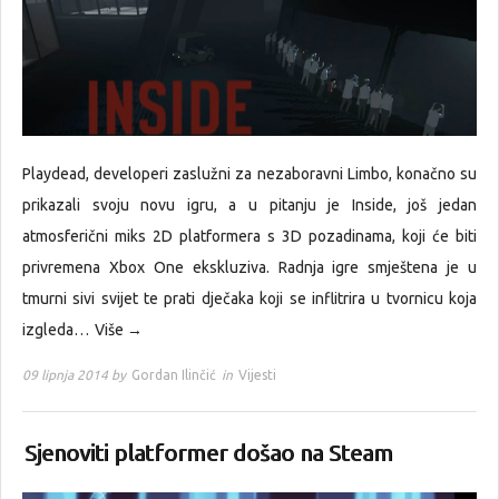
Playdead, developeri zaslužni za nezaboravni Limbo, konačno su
prikazali svoju novu igru, a u pitanju je Inside, još jedan
atmosferični miks 2D platformera s 3D pozadinama, koji će biti
privremena Xbox One ekskluziva. Radnja igre smještena je u
tmurni sivi svijet te prati dječaka koji se inflitrira u tvornicu koja
izgleda…
Više →
09 lipnja 2014 by
Gordan Ilinčić
in
Vijesti
Sjenoviti platformer došao na Steam