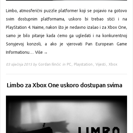
Limbo, atmosferični puzzle platformer koji se pojavio na gotovo
svim dostupnim platformama, uskoro bi trebao stići i na
PlayStation 4. Naime, nakon što je nedavno izašao i za Xbox One,
samo je bilo pitanje kada ćemo ga ugledati i na konkurentnoj
Sonyjevoj konzoli, a ako je vjerovati Pan European Game
Informationu…
Više →
03 siječnja 2015 by
Gordan Ilinčić
in
PC
,
Playstation
,
Vijesti
,
Xbox
Limbo za Xbox One uskoro dostupan svima