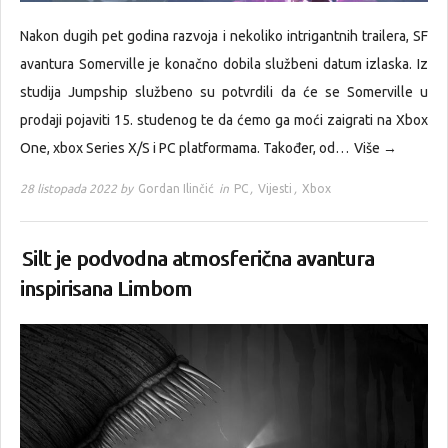
Nakon dugih pet godina razvoja i nekoliko intrigantnih trailera, SF
avantura Somerville je konačno dobila službeni datum izlaska. Iz
studija Jumpship službeno su potvrdili da će se Somerville u
prodaji pojaviti 15. studenog te da ćemo ga moći zaigrati na Xbox
One, xbox Series X/S i PC platformama. Također, od…
Više →
28 listopada 2022 by
Gordan Ilinčić
in
PC
,
Vijesti
,
Xbox
Silt je podvodna atmosferična avantura
inspirisana Limbom