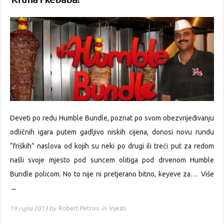
Deveti po redu Humble Bundle, poznat po svom obezvrijeđivanju
odličnih igara putem gadljivo niskih cijena, donosi novu rundu
“friških” naslova od kojih su neki po drugi ili treći put za redom
našli svoje mjesto pod suncem olitiga pod drvenom Humble
Bundle policom. No to nije ni pretjerano bitno, keyeve za…
Više
→
19 rujna 2013 by
Robert Petrov
in
Vijesti