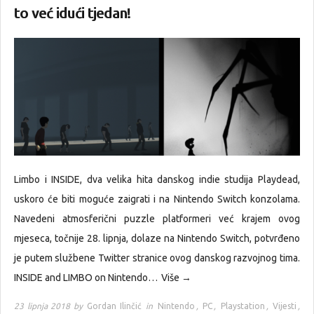
to već idući tjedan!
Limbo i INSIDE, dva velika hita danskog indie studija Playdead,
uskoro će biti moguće zaigrati i na Nintendo Switch konzolama.
Navedeni atmosferični puzzle platformeri već krajem ovog
mjeseca, točnije 28. lipnja, dolaze na Nintendo Switch, potvrđeno
je putem službene Twitter stranice ovog danskog razvojnog tima.
INSIDE and LIMBO on Nintendo…
Više →
23 lipnja 2018 by
Gordan Ilinčić
in
Nintendo
,
PC
,
Playstation
,
Vijesti
,