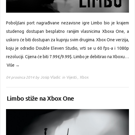
Poboljšani port nagrađivane nezavisne igre Limbo bio je krajem
studenog dostupan besplatno ranijim vlasnicima Xboxa One, a
uskoro će biti dostupan za kupnju svim drugima. Xbox One verzija,
koju je odradio Double Eleven Studio, vrti se u 60 fps-a i 1080p
rezoluciji. Cijena će biti 7.99£/9.99$. Limbo je debitirao na Xboxu…
Više →
04 prosinca 2014 by
Josip Vladić
in
Vijesti
,
Xbox
Limbo stiže na Xbox One