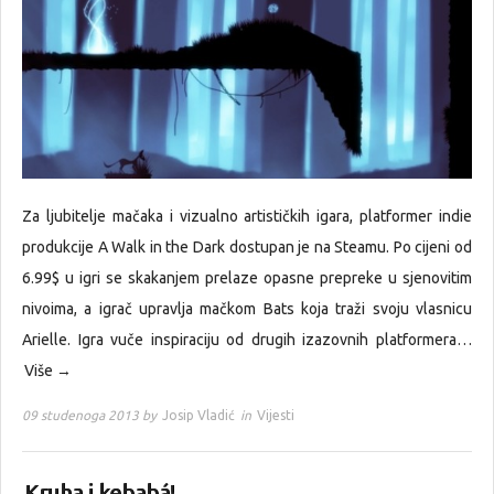
Za ljubitelje mačaka i vizualno artističkih igara, platformer indie
produkcije A Walk in the Dark dostupan je na Steamu. Po cijeni od
6.99$ u igri se skakanjem prelaze opasne prepreke u sjenovitim
nivoima, a igrač upravlja mačkom Bats koja traži svoju vlasnicu
Arielle. Igra vuče inspiraciju od drugih izazovnih platformera…
Više →
09 studenoga 2013 by
Josip Vladić
in
Vijesti
Kruha i kebabá!