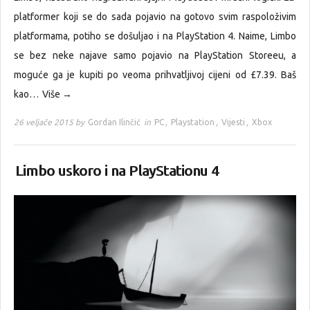
platformer koji se do sada pojavio na gotovo svim raspoloživim
platformama, potiho se došuljao i na PlayStation 4. Naime, Limbo
se bez neke najave samo pojavio na PlayStation Storeeu, a
moguće ga je kupiti po veoma prihvatljivoj cijeni od £7.39. Baš
kao…
Više →
26 veljače 2015 by
Gordan Ilinčić
in
PC
,
Playstation
,
Vijesti
,
Xbox
Limbo uskoro i na PlayStationu 4