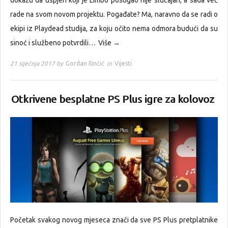
dokažu da uspjeh koji je Limbo postigao nije slučajan, a sada već
rade na svom novom projektu. Pogađate? Ma, naravno da se radi o
ekipi iz Playdead studija, za koju očito nema odmora budući da su
sinoć i službeno potvrdili…
Više →
21 siječnja 2017 by
Gordan Ilinčić
in
Vijesti
Otkrivene besplatne PS Plus igre za kolovoz
Početak svakog novog mjeseca znači da sve PS Plus pretplatnike