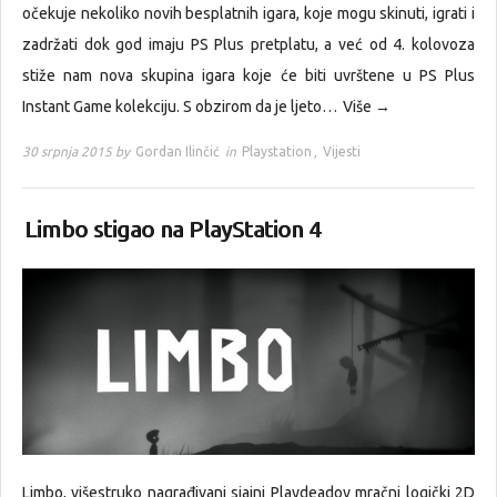
očekuje nekoliko novih besplatnih igara, koje mogu skinuti, igrati i
zadržati dok god imaju PS Plus pretplatu, a već od 4. kolovoza
stiže nam nova skupina igara koje će biti uvrštene u PS Plus
Instant Game kolekciju. S obzirom da je ljeto…
Više →
30 srpnja 2015 by
Gordan Ilinčić
in
Playstation
,
Vijesti
Limbo stigao na PlayStation 4
Limbo, višestruko nagrađivani sjajni Playdeadov mračni logički 2D