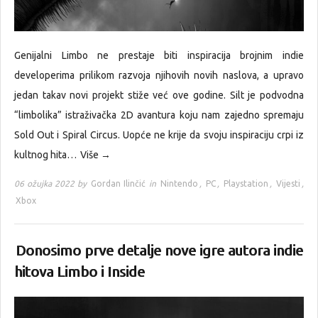
Genijalni Limbo ne prestaje biti inspiracija brojnim indie
developerima prilikom razvoja njihovih novih naslova, a upravo
jedan takav novi projekt stiže već ove godine. Silt je podvodna
“limbolika” istraživačka 2D avantura koju nam zajedno spremaju
Sold Out i Spiral Circus. Uopće ne krije da svoju inspiraciju crpi iz
kultnog hita…
Više →
06 ožujka 2022 by
Gordan Ilinčić
in
Nintendo
,
PC
,
Playstation
,
Vijesti
,
Xbox
Donosimo prve detalje nove igre autora indie
hitova Limbo i Inside