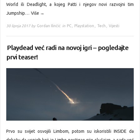
World ili Deadlight, a kojeg Patti i njegov novi razvojni tim
Jumpship…
Više →
30 lipnja 2017 by
Gordan Ilinčić
in
PC
,
Playstation
,
Tech
,
Vijesti
Playdead već radi na novoj igri – pogledajte
prvi teaser!
Prvo su svijet osvojili Limbom, potom su iskoristili INSIDE da