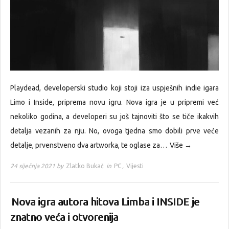
Playdead, developerski studio koji stoji iza uspješnih indie igara
Limo i Inside, priprema novu igru. Nova igra je u pripremi već
nekoliko godina, a developeri su još tajnoviti što se tiče ikakvih
detalja vezanih za nju. No, ovoga tjedna smo dobili prve veće
detalje, prvenstveno dva artworka, te oglase za…
Više →
24 siječnja 2021 by
Zlatko Bukač
in
PC
,
Vijesti
Nova igra autora hitova Limba i INSIDE je
znatno veća i otvorenija