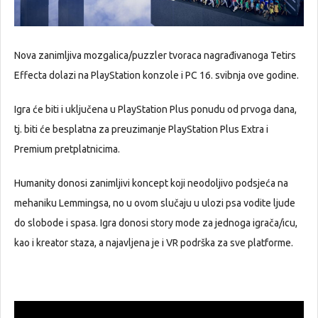
Nova zanimljiva mozgalica/puzzler tvoraca nagrađivanoga Tetirs
Effecta dolazi na PlayStation konzole i PC 16. svibnja ove godine.
Igra će biti i uključena u PlayStation Plus ponudu od prvoga dana,
tj. biti će besplatna za preuzimanje PlayStation Plus Extra i
Premium pretplatnicima.
Humanity donosi zanimljivi koncept koji neodoljivo podsjeća na
mehaniku Lemmingsa, no u ovom slučaju u ulozi psa vodite ljude
do slobode i spasa. Igra donosi story mode za jednoga igrača/icu,
kao i kreator staza, a najavljena je i VR podrška za sve platforme.