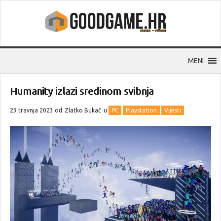
MENI
Humanity izlazi sredinom svibnja
23 travnja 2023 od
Zlatko Bukač
u
PC
Playstation
Vijesti