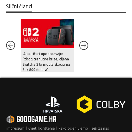
Slični članci
Analitičari upozoravaju:
Diablo IV stiže na Nintendo
“zbog trenutne krize, cijena
Switch 2 već u rujnu
Switcha 2 bi mogla skočiti na
čak 800 dolara”
|
|
|
impressum
uvjeti korištenja
kako ocjenjujemo
piši za nas