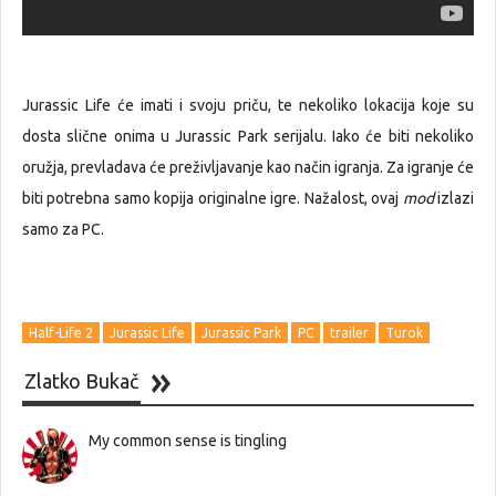
Jurassic Life će imati i svoju priču, te nekoliko lokacija koje su
dosta slične onima u Jurassic Park serijalu. Iako će biti nekoliko
oružja, prevladava će preživljavanje kao način igranja. Za igranje će
biti potrebna samo kopija originalne igre. Nažalost, ovaj
mod
izlazi
samo za PC.
Half-Life 2
Jurassic Life
Jurassic Park
PC
trailer
Turok
Zlatko Bukač
My common sense is tingling