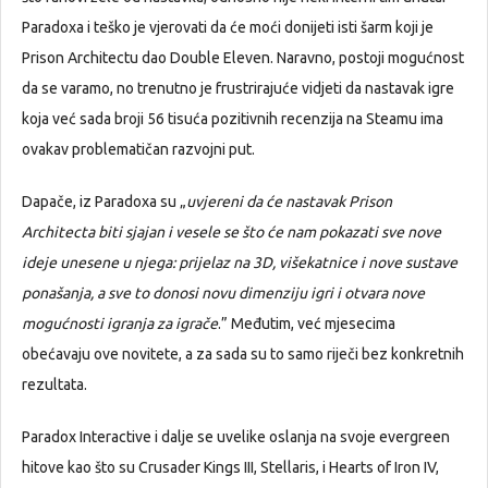
Paradoxa i teško je vjerovati da će moći donijeti isti šarm koji je
Prison Architectu dao Double Eleven. Naravno, postoji mogućnost
da se varamo, no trenutno je frustrirajuće vidjeti da nastavak igre
koja već sada broji 56 tisuća pozitivnih recenzija na Steamu ima
ovakav problematičan razvojni put.
Dapače, iz Paradoxa su „
uvjereni da će nastavak Prison
Architecta biti sjajan i vesele se što će nam pokazati sve nove
ideje unesene u njega: prijelaz na 3D, višekatnice i nove sustave
ponašanja, a sve to donosi novu dimenziju igri i otvara nove
mogućnosti igranja za igrače
.” Međutim, već mjesecima
obećavaju ove novitete, a za sada su to samo riječi bez konkretnih
rezultata.
Paradox Interactive i dalje se uvelike oslanja na svoje evergreen
hitove kao što su Crusader Kings III, Stellaris, i Hearts of Iron IV,