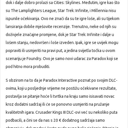
dok i dalje dobro prolazi sa Cities: Skylines. Međutim, igre kao što
su The Lamplighters League, Star Trek: Infinite, i Millennia nisu
ispunile očekivanja. Ovo ne znači da su te igre loše, ali su tijekom
lansiranja dobile mješovite recenzije. Trenutno, neke od njih su
doživjele značajne promjene, dok je Star Trek: Infinite i dalje u
lošem stanju, nedovršen i loše izveden. Ipak, igre se uvijek mogu
popraviti ili usmjeriti na pravi put, a jedina svijetla točka u ovom
scenariju je Foundry. Ovo je samo novi udarac za Paradox koji se
pod hitno mora probuditi.
S obzirom na to da je Paradox Interactive poznat po svojim DLC-
ovima, koji u posljednje vrijeme ne postižu očekivane rezultate,
postavlja se pitanje hoće li tvrtka na kraju samo isisavati novac
kroz dodatni sadržaj ili će se ponovno usmjeriti na pružanje
kvalitetnih igara. Crusader Kings III DLC-ovi već su nekoliko puta
podbacili, a čini se da nas s 20 € dodatnog sadržaja samo