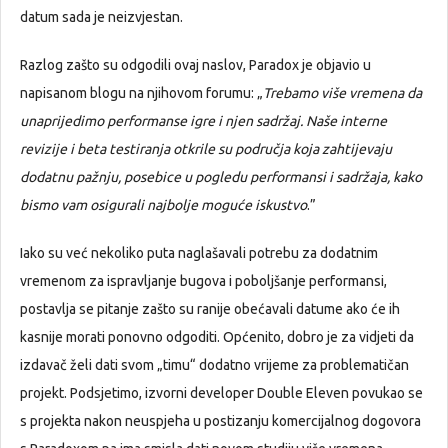
datum sada je neizvjestan.
Razlog zašto su odgodili ovaj naslov, Paradox je objavio u
napisanom blogu na njihovom forumu: „
Trebamo više vremena da
unaprijedimo performanse igre i njen sadržaj. Naše interne
revizije i beta testiranja otkrile su područja koja zahtijevaju
dodatnu pažnju, posebice u pogledu performansi i sadržaja, kako
bismo vam osigurali najbolje moguće iskustvo
.”
Iako su već nekoliko puta naglašavali potrebu za dodatnim
vremenom za ispravljanje bugova i poboljšanje performansi,
postavlja se pitanje zašto su ranije obećavali datume ako će ih
kasnije morati ponovno odgoditi. Općenito, dobro je za vidjeti da
izdavač želi dati svom „timu“ dodatno vrijeme za problematičan
projekt. Podsjetimo, izvorni developer Double Eleven povukao se
s projekta nakon neuspjeha u postizanju komercijalnog dogovora