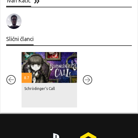
Ivan Katić
Slični članci
8.7
Schrödinger’s Call
Netflix je navodno platio
Rockstaru blizu 100 milijuna
dolara za samo nekoliko sati
ekskluzivnosti prikaza GTA VI