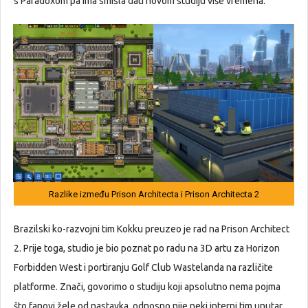
s Paradoxom pa ima smisla dati novom studiju više vremena.
Razlike između Prison Architecta i Prison Architecta 2
Brazilski ko-razvojni tim Kokku preuzeo je rad na Prison Architect
2. Prije toga, studio je bio poznat po radu na 3D artu za Horizon
Forbidden West i portiranju Golf Club Wastelanda na različite
platforme. Znači, govorimo o studiju koji apsolutno nema pojma
što fanovi žele od nastavka, odnosno nije neki interni tim unutar