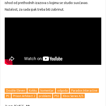
ishod od prethodnih izazova s kojima se studio suočavao.
Nažalost, za sada ipak treba biti zabrinut.
Double Eleven
Kokku
komentar
odgoda
Paradox Interactive
PC
Prison Arhitect 2
problemi
PS5
Xbox Series X/S