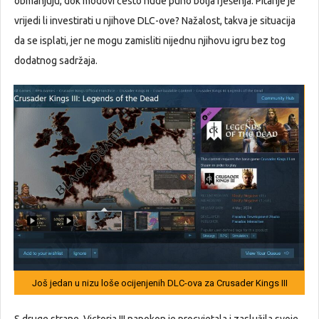
obmanjuju, dok modovi često nude puno bolja rješenja. Pitanje je
vrijedi li investirati u njihove DLC-ove? Nažalost, takva je situacija
da se isplati, jer ne mogu zamisliti nijednu njihovu igru bez tog
dodatnog sadržaja.
Još jedan u nizu loše ocijenjenih DLC-ova za Crusader Kings III