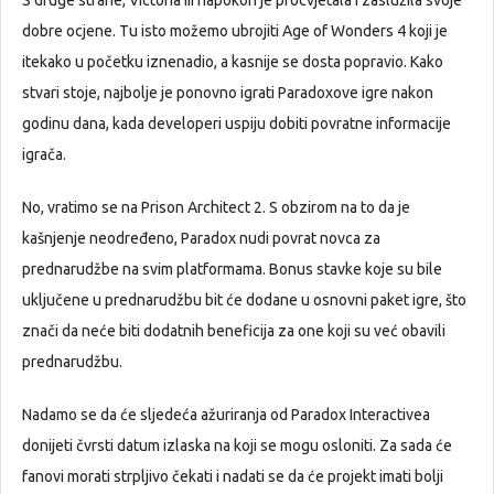
S druge strane, Victoria III napokon je procvjetala i zaslužila svoje
dobre ocjene. Tu isto možemo ubrojiti Age of Wonders 4 koji je
itekako u početku iznenadio, a kasnije se dosta popravio. Kako
stvari stoje, najbolje je ponovno igrati Paradoxove igre nakon
godinu dana, kada developeri uspiju dobiti povratne informacije
igrača.
No, vratimo se na Prison Architect 2. S obzirom na to da je
kašnjenje neodređeno, Paradox nudi povrat novca za
prednarudžbe na svim platformama. Bonus stavke koje su bile
uključene u prednarudžbu bit će dodane u osnovni paket igre, što
znači da neće biti dodatnih beneficija za one koji su već obavili
prednarudžbu.
Nadamo se da će sljedeća ažuriranja od Paradox Interactivea
donijeti čvrsti datum izlaska na koji se mogu osloniti. Za sada će
fanovi morati strpljivo čekati i nadati se da će projekt imati bolji