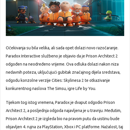
Očekivanja su bila velika, ali sada opet dolazi novo razočaranje.
Paradox Interactive službeno je objavio da je Prison Architect 2
odgođen na neodređeno vrijeme. Ova odluka dolazi nakon niza
nedavnih poteza, uključujući gubitak značajnog dijela sredstava,
odgodu konzolne verzije Cities: Skylinesa 2 te otkazivanje
konkurentnog naslova The Simsu, igre Life by You.
Tijekom tog istog vremena, Paradox je dvaput odgodio Prison
Architect 2, a posljednja odgoda najavljena je u travnju. Međutim,
Prison Architect 2 je izgleda bio na pravom putu da uistinu bude
objavljen 4. rujna za PlayStation, Xbox i PC platforme. Nažalost, taj