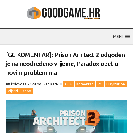
MENI
[GG KOMENTAR]: Prison Arhitect 2 odgođen
je na neodređeno vrijeme, Paradox opet u
novim problemima
08 kolovoza 2024 od
Ivan Katić
u
GG+
Komentar
PC
Playstation
Vijesti
Xbox