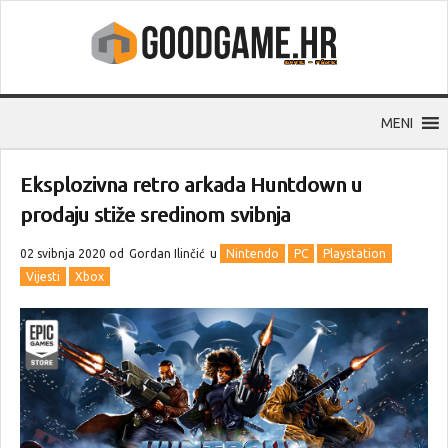
MENI
Eksplozivna retro arkada Huntdown u
prodaju stiže sredinom svibnja
02 svibnja 2020 od
Gordan Ilinčić
u
Nintendo
PC
Playstation
Vijesti
Xbox