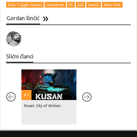
Easy Trigger Games
Huntdown
PC
ps4
Switch
Xbox One
Gordan Ilinčić
Slični članci
8.5
Kusan: City of Wolves
Red Dead Redemption 2 je
dosegnuo 87 milijuna
prodanih primjeraka, GTA V je
na čak 230 milijuna!