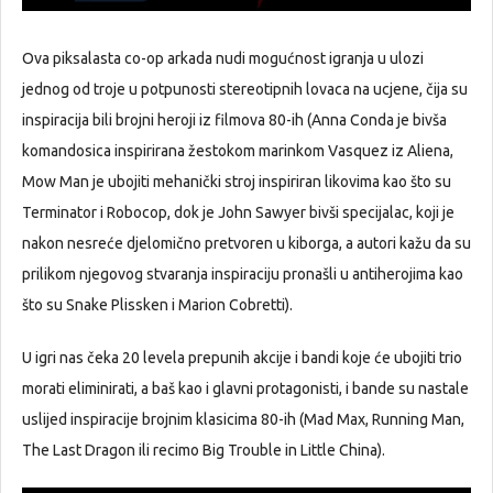
Ova piksalasta co-op arkada nudi mogućnost igranja u ulozi
jednog od troje u potpunosti stereotipnih lovaca na ucjene, čija su
inspiracija bili brojni heroji iz filmova 80-ih (Anna Conda je bivša
komandosica inspirirana žestokom marinkom Vasquez iz Aliena,
Mow Man je ubojiti mehanički stroj inspiriran likovima kao što su
Terminator i Robocop, dok je John Sawyer bivši specijalac, koji je
nakon nesreće djelomično pretvoren u kiborga, a autori kažu da su
prilikom njegovog stvaranja inspiraciju pronašli u antiherojima kao
što su Snake Plissken i Marion Cobretti).
U igri nas čeka 20 levela prepunih akcije i bandi koje će ubojiti trio
morati eliminirati, a baš kao i glavni protagonisti, i bande su nastale
uslijed inspiracije brojnim klasicima 80-ih (Mad Max, Running Man,
The Last Dragon ili recimo Big Trouble in Little China).