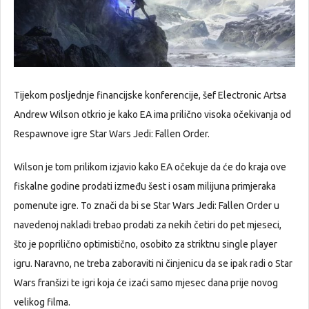
Tijekom posljednje financijske konferencije, šef Electronic Artsa
Andrew Wilson otkrio je kako EA ima prilično visoka očekivanja od
Respawnove igre Star Wars Jedi: Fallen Order.
Wilson je tom prilikom izjavio kako EA očekuje da će do kraja ove
fiskalne godine prodati između šest i osam milijuna primjeraka
pomenute igre. To znači da bi se Star Wars Jedi: Fallen Order u
navedenoj nakladi trebao prodati za nekih četiri do pet mjeseci,
što je poprilično optimistično, osobito za striktnu single player
igru. Naravno, ne treba zaboraviti ni činjenicu da se ipak radi o Star
Wars franšizi te igri koja će izaći samo mjesec dana prije novog
velikog filma.