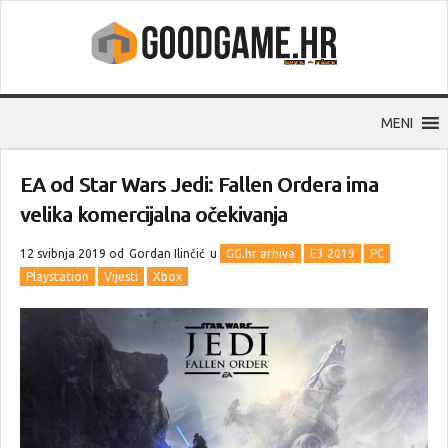
MENI
EA od Star Wars Jedi: Fallen Ordera ima
velika komercijalna očekivanja
12 svibnja 2019 od
Gordan Ilinčić
u
GG.hr arhiva
E3 2019
PC
Playstation
Vijesti
Xbox