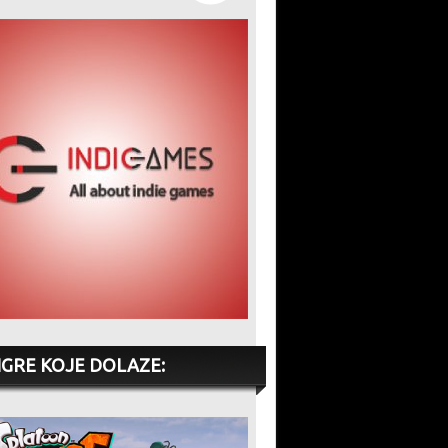
2026
kritika, fanovi optužuju
omogućuje igračima da
Rockstar za pohlepu
među prvima probaju
potpuno novu igru iz
serijala
IGRE KOJE DOLAZE: