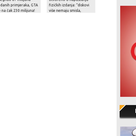
danih primjeraka, GTA
fizičkih izdanja: “diskovi
Digital Showcase 
e na čak 230 milijuna!
više nemaju smisla,
digitalna izdanja su znatno
praktičnija”