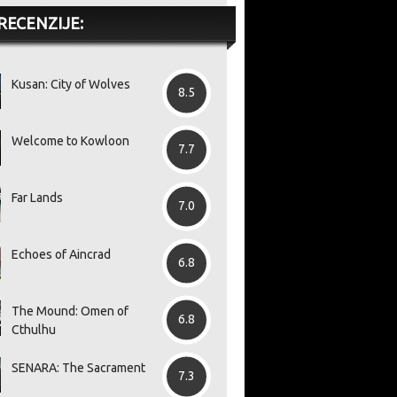
RECENZIJE:
Kusan: City of Wolves
8.5
Welcome to Kowloon
7.7
Far Lands
7.0
Echoes of Aincrad
6.8
The Mound: Omen of
6.8
Cthulhu
7.
SENARA: The Sacrament
7.3
dajte s
Novi prikaz igre GTA VI na
Lansiran je Ghost Recon
W
ordic
Netflixu na udaru žestokih
Insider Program,